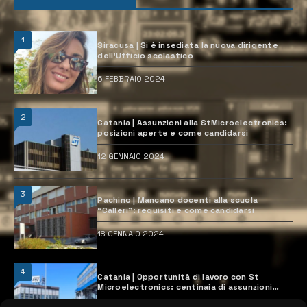
1
Siracusa | Si è insediata la nuova dirigente
dell’Ufficio scolastico
6 FEBBRAIO 2024
2
Catania | Assunzioni alla StMicroelectronics:
posizioni aperte e come candidarsi
12 GENNAIO 2024
3
Pachino | Mancano docenti alla scuola
“Calleri”: requisiti e come candidarsi
18 GENNAIO 2024
4
Catania | Opportunità di lavoro con St
Microelectronics: centinaia di assunzioni
previste