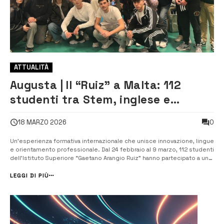
ATTUALITÀ
Augusta | Il “Ruiz” a Malta: 112
studenti tra Stem, inglese e
orientamento al lavoro
0
18 MARZO 2026
Un’esperienza formativa internazionale che unisce innovazione, lingue
e orientamento professionale. Dal 24 febbraio al 9 marzo, 112 studenti
dell’Istituto Superiore “Gaetano Arangio Ruiz” hanno partecipato a un
percorso di formazione a Malta nell’ambito del progetto Pnrr Fsl –
“Formazione Scuola Lavoro: Stem e Multilinguismo”, realizzato in co...
LEGGI DI PIÙ