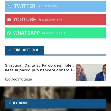
TWITTER
WEBMARTETV
YOUTUBE
@WEBMARTETV
WHATSAPP
‎SEGUI IL CANALE
ULTIMI ARTICOLI
Siracusa | Carta su Parco degli Iblei:
nessun parco può nascere contro le
comunità e il territorio
6 AGOSTO 2026
CHI SIAMO