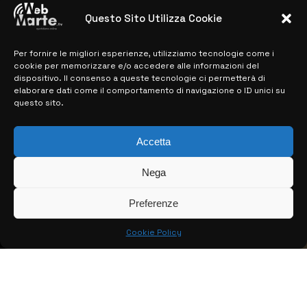
28 MARZO 2024
Questo Sito Utilizza Cookie
Per fornire le migliori esperienze, utilizziamo tecnologie come i
MAPPA DEL SITO
cookie per memorizzare e/o accedere alle informazioni del
dispositivo. Il consenso a queste tecnologie ci permetterà di
> NOTIZIE
elaborare dati come il comportamento di navigazione o ID unici su
questo sito.
> EDIZIONI LOCALI
> CONTATTI
Accetta
> INFO
Nega
Preferenze
Cookie Policy
© COPYRIGHT 2026:
KFP TELEVISION AND WEB PRODUCTIONS
S.R.L.S.
– P.IVA: 02184950893 – TUTTI I DIRITTI RISERVATI –