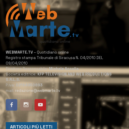
WEBMARTE.TV
– Quotidiano online
Registro stampa Tribunale di Siracusa N. 04/2010 DEL
09/04/2010
Direttore Responsabile:
Michele Accolla
Società editrice:
KFP TELEVISION AND WEB PRODUCTIONS
S.R.L.S.
P.Iva:
02184950893
mail:
redazione@webmarte.tv
ARTICOLI PIÙ LETTI