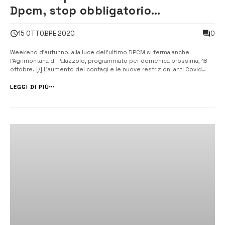
Dpcm, stop obbligatorio
dell’Agrimontana
0
15 OTTOBRE 2020
Weekend d’autunno, alla luce dell’ultimo DPCM si ferma anche
l’Agrimontana di Palazzolo, programmato per domenica prossima, 18
ottobre. [/] L’aumento dei contagi e le nuove restrizioni anti Covid
previste dal governo Conte, hanno costretto allo stop la
manifestazione culturale e gastronomica che si svolge ogni anno in
LEGGI DI PIÙ
autunno. Il format ...