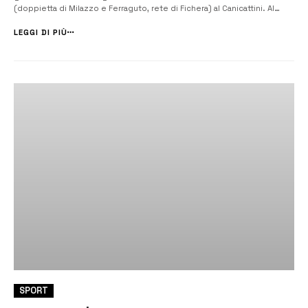
(doppietta di Milazzo e Ferraguto, rete di Fichera) al Canicattini. Al
Noto non riesce il colpaccio interno contro l’Acicatena (1 a 1 il risultato
finale con reti di D’Emanuele e Gabrielli). Il […]...
LEGGI DI PIÙ
SPORT