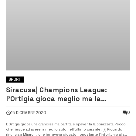
SPORT
Siracusa| Champions League:
l’Ortigia gioca meglio ma la
corazzata Pro Recco ha la meglio
0
15 DICEMBRE 2020
L’Ortigia gioca una grandissima partita e spaventa la corazzata Recco,
che riesce ad avere la meglio solo nell’ultimo parziale. [/] Piccardo
rinuncia a Mirarchi, che ieri aveva giocato nonostante l’infortunio alla