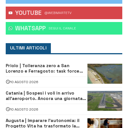
YOUTUBE
@WEBMARTETV
WHATSAPP
‎SEGUI IL CANALE
ULTIMI ARTICOLI
Priolo | Tolleranza zero a San
Lorenzo e Ferragosto: task force
contro degrado e caos sul litorale,
navette gratuite
10 AGOSTO 2026
Catania | Sospesi i voli in arrivo
all’aeroporto. Ancora una giornata
di disagi per i viaggiatori
10 AGOSTO 2026
Augusta | Imparare l’autonomia: il
Progetto Vita ha trasformato la