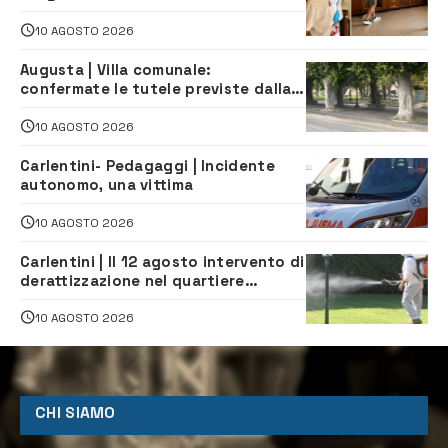
quotidianità in una palestra di
indipendenza
10 AGOSTO 2026
Augusta | Villa comunale:
confermate le tutele previste dalla
Soprintendenza
10 AGOSTO 2026
Carlentini- Pedagaggi | Incidente
autonomo, una vittima
10 AGOSTO 2026
Carlentini | Il 12 agosto intervento di
derattizzazione nel quartiere
Santuzzi
10 AGOSTO 2026
CHI SIAMO