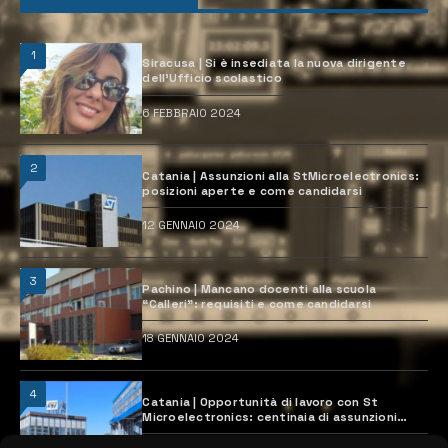
1
Siracusa | Si è insediata la nuova dirigente
dell’Ufficio scolastico
6 FEBBRAIO 2024
2
Catania | Assunzioni alla StMicroelectronics:
posizioni aperte e come candidarsi
12 GENNAIO 2024
3
Pachino | Mancano docenti alla scuola
“Calleri”: requisiti e come candidarsi
18 GENNAIO 2024
4
Catania | Opportunità di lavoro con St
Microelectronics: centinaia di assunzioni
previste