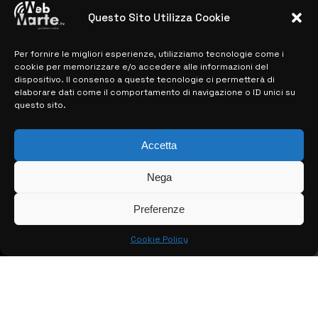
28 MARZO 2024
Questo Sito Utilizza Cookie
Per fornire le migliori esperienze, utilizziamo tecnologie come i
MAPPA DEL SITO
cookie per memorizzare e/o accedere alle informazioni del
dispositivo. Il consenso a queste tecnologie ci permetterà di
> NOTIZIE
elaborare dati come il comportamento di navigazione o ID unici su
questo sito.
> EDIZIONI LOCALI
> CONTATTI
Accetta
> INFO
Nega
Preferenze
Cookie Policy
© COPYRIGHT 2026:
KFP TELEVISION AND WEB PRODUCTIONS
S.R.L.S.
– P.IVA: 02184950893 – TUTTI I DIRITTI RISERVATI –