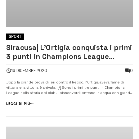
SPORT
Siracusa| L’Ortigia conquista i primi
3 punti in Champions League
contro il Marsiglia
0
16 DICEMBRE 2020
Dopo la grande prova di ieri contro il Recco, l’Ortigia aveva fame di
vittoria e la vittoria è arrivata. [/] Sono i primi tre punti in Champions
League nella storia del club. I biancoverdi entrano in acqua con grande
grinta, praticamente perfetti in difesa, dove annullano tutte le azioni
con l’uomo in meno e dove […]
LEGGI DI PIÙ