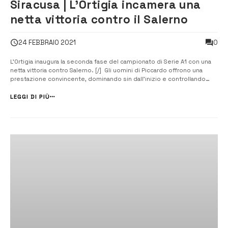
Siracusa | L’Ortigia incamera una
netta vittoria contro il Salerno
0
24 FEBBRAIO 2021
L’Ortigia inaugura la seconda fase del campionato di Serie A1 con una
netta vittoria contro Salerno. [/] Gli uomini di Piccardo offrono una
prestazione convincente, dominando sin dall’inizio e controllando
sempre il match. I biancoverdi difendono con ordine e attenzione,
tengono alto il ritmo e sono micidiali in transizione offens...
LEGGI DI PIÙ