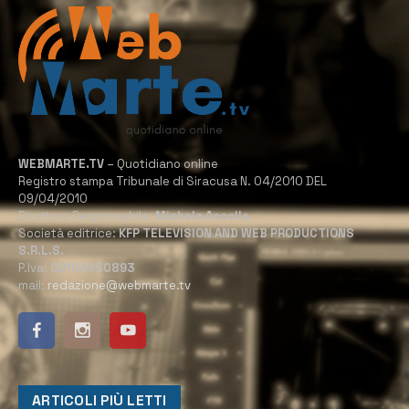
WEBMARTE.TV
– Quotidiano online
Registro stampa Tribunale di Siracusa N. 04/2010 DEL
09/04/2010
Direttore Responsabile:
Michele Accolla
Società editrice:
KFP TELEVISION AND WEB PRODUCTIONS
S.R.L.S.
P.Iva:
02184950893
mail:
redazione@webmarte.tv
ARTICOLI PIÙ LETTI