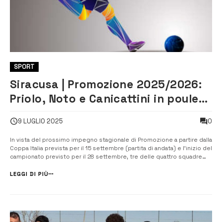
SPORT
Siracusa | Promozione 2025/2026:
Priolo, Noto e Canicattini in poule
position. Megara fermo al palo
0
9 LUGLIO 2025
In vista del prossimo impegno stagionale di Promozione a partire dalla
Coppa Italia prevista per il 15 settembre (partita di andata) e l’inizio del
campionato previsto per il 28 settembre, tre delle quattro squadre
siracusane, Priolo, Noto e Canicattini annunciano i primi importanti
colpi di mercato, mentre il Megara rimane indietro risp...
LEGGI DI PIÙ