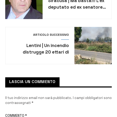
Siracusa | Ma basta!!! L’ex
deputato ed ex senatore
Antonio Rotondo alza la
voce sullo scontro nel Pd
ARTICOLO SUCCESSIVO
Lentini | Un incendio
distrugge 20 ettari di
grado duro biologico della
Cooperativa “Beppe
Montana -Libera Terra”, il
sindaco Lo Faro: “La città
LASCIA UN COMMENTO
non si piega e non arretra”
Il tuo indirizzo email non sarà pubblicato.
I campi obbligatori sono
contrassegnati
*
COMMENTO
*