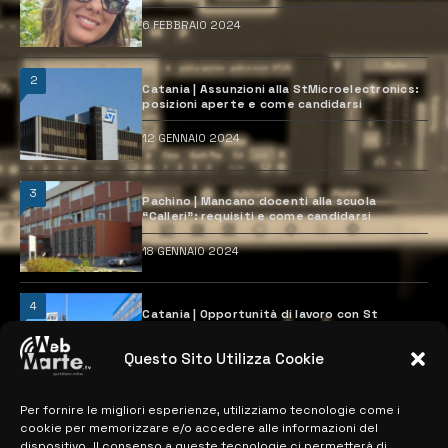
6 FEBBRAIO 2024
2
Catania | Assunzioni alla StMicroelectronics:
posizioni aperte e come candidarsi
12 GENNAIO 2024
3
Pachino | Mancano docenti alla scuola
“Calleri”: requisiti e come candidarsi
18 GENNAIO 2024
4
Catania | Opportunità di lavoro con St
Microelectronics: centinaia di assunzioni
previste
Questo Sito Utilizza Cookie
28 MARZO 2024
Per fornire le migliori esperienze, utilizziamo tecnologie come i
cookie per memorizzare e/o accedere alle informazioni del
MAPPA DEL SITO
dispositivo. Il consenso a queste tecnologie ci permetterà di