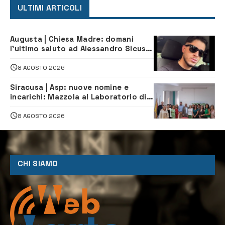
ULTIMI ARTICOLI
Augusta | Chiesa Madre: domani
l’ultimo saluto ad Alessandro Sicuso,
morto in un incidente stradale
8 AGOSTO 2026
Siracusa | Asp: nuove nomine e
incarichi: Mazzola al Laboratorio di
Sanità pubblica, Matteliano al
Servizio Legale
8 AGOSTO 2026
CHI SIAMO