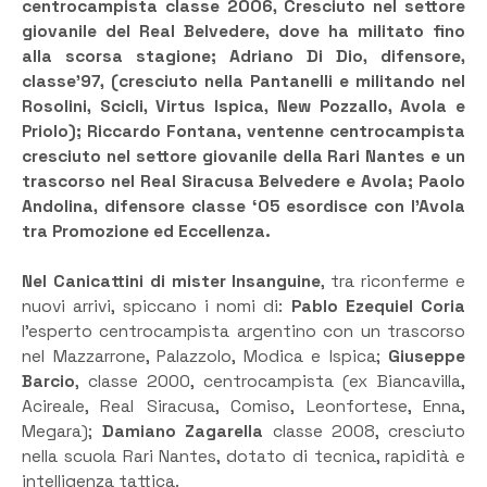
centrocampista classe 2006, Cresciuto nel settore
giovanile del Real Belvedere, dove ha militato fino
alla scorsa stagione; Adriano Di Dio, difensore,
classe’97, (cresciuto nella Pantanelli e militando nel
Rosolini, Scicli, Virtus Ispica, New Pozzallo, Avola e
Priolo); Riccardo Fontana, ventenne centrocampista
cresciuto nel settore giovanile della Rari Nantes e un
trascorso nel Real Siracusa Belvedere e Avola; Paolo
Andolina, difensore classe ‘05 esordisce con l’Avola
tra Promozione ed Eccellenza.
Nel Canicattini di mister Insanguine
, tra riconferme e
nuovi arrivi, spiccano i nomi di:
Pablo Ezequiel Coria
l’esperto centrocampista argentino con un trascorso
nel Mazzarrone, Palazzolo, Modica e Ispica;
Giuseppe
Barcio
, classe 2000, centrocampista (ex Biancavilla,
Acireale, Real Siracusa, Comiso, Leonfortese, Enna,
Megara);
Damiano Zagarella
classe 2008, cresciuto
nella scuola Rari Nantes, dotato di tecnica, rapidità e
intelligenza tattica.