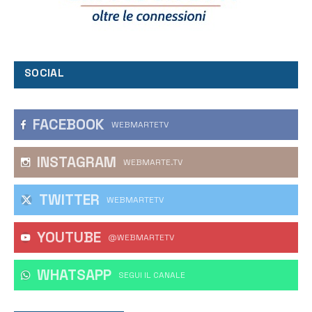
SOCIAL
FACEBOOK
WEBMARTETV
INSTAGRAM
WEBMARTE.TV
TWITTER
WEBMARTETV
YOUTUBE
@WEBMARTETV
WHATSAPP
‎SEGUI IL CANALE