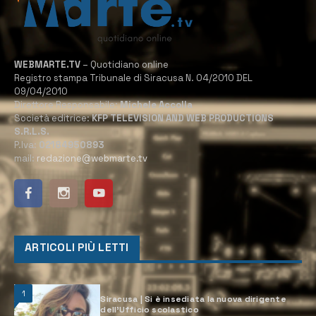
WEBMARTE.TV
– Quotidiano online
Registro stampa Tribunale di Siracusa N. 04/2010 DEL
09/04/2010
Direttore Responsabile:
Michele Accolla
Società editrice:
KFP TELEVISION AND WEB PRODUCTIONS
S.R.L.S.
P.Iva:
02184950893
mail:
redazione@webmarte.tv
ARTICOLI PIÙ LETTI
1
Siracusa | Si è insediata la nuova dirigente
dell’Ufficio scolastico