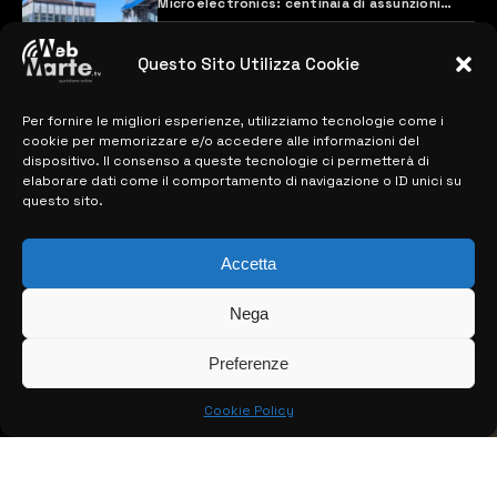
Microelectronics: centinaia di assunzioni
previste
28 MARZO 2024
Questo Sito Utilizza Cookie
Per fornire le migliori esperienze, utilizziamo tecnologie come i
MAPPA DEL SITO
cookie per memorizzare e/o accedere alle informazioni del
dispositivo. Il consenso a queste tecnologie ci permetterà di
> NOTIZIE
elaborare dati come il comportamento di navigazione o ID unici su
questo sito.
> EDIZIONI LOCALI
Accetta
> CONTATTI
> INFO
Nega
Preferenze
Cookie Policy