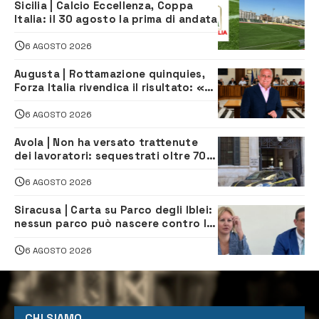
Sicilia | Calcio Eccellenza, Coppa
Italia: il 30 agosto la prima di andata
6 AGOSTO 2026
Augusta | Rottamazione quinquies,
Forza Italia rivendica il risultato: «La
proposta è nostra»
6 AGOSTO 2026
Avola | Non ha versato trattenute
dei lavoratori: sequestrati oltre 700
mila euro a imprenditore della
climatizzazione
6 AGOSTO 2026
Siracusa | Carta su Parco degli Iblei:
nessun parco può nascere contro le
comunità e il territorio
6 AGOSTO 2026
CHI SIAMO