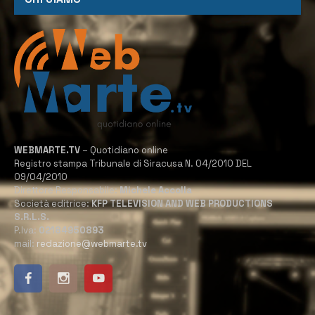
WEBMARTE.TV
– Quotidiano online
Registro stampa Tribunale di Siracusa N. 04/2010 DEL
09/04/2010
Direttore Responsabile:
Michele Accolla
Società editrice:
KFP TELEVISION AND WEB PRODUCTIONS
S.R.L.S.
P.Iva:
02184950893
mail:
redazione@webmarte.tv