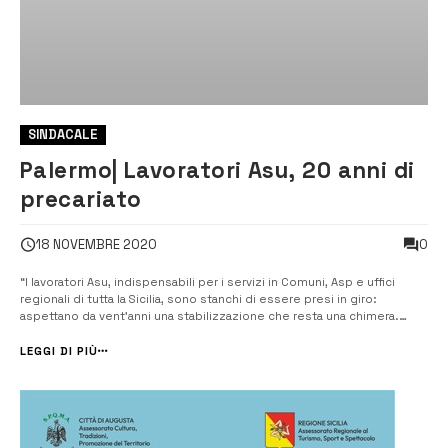
SINDACALE
Palermo| Lavoratori Asu, 20 anni di
precariato
0
18 NOVEMBRE 2020
“I lavoratori Asu, indispensabili per i servizi in Comuni, Asp e uffici
regionali di tutta la Sicilia, sono stanchi di essere presi in giro:
aspettano da vent’anni una stabilizzazione che resta una chimera.
Siamo pronti alla mobilitazione, vedremo chi manderà avanti il lavoro.
Solo così forse la politica si accorgerà di loro”...
LEGGI DI PIÙ