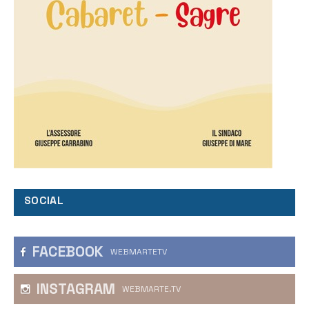
SOCIAL
FACEBOOK
WEBMARTETV
INSTAGRAM
WEBMARTE.TV