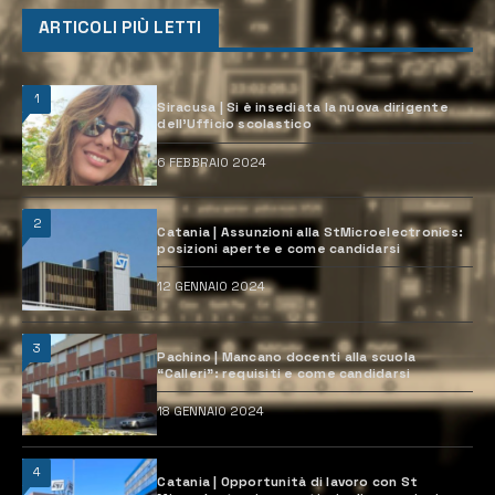
ARTICOLI PIÙ LETTI
1
Siracusa | Si è insediata la nuova dirigente
dell’Ufficio scolastico
6 FEBBRAIO 2024
2
Catania | Assunzioni alla StMicroelectronics:
posizioni aperte e come candidarsi
12 GENNAIO 2024
3
Pachino | Mancano docenti alla scuola
“Calleri”: requisiti e come candidarsi
18 GENNAIO 2024
4
Catania | Opportunità di lavoro con St