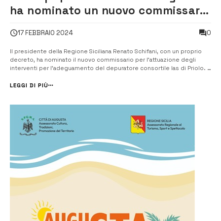
ha nominato un nuovo commissario
per il depuratore Ias
0
17 FEBBRAIO 2024
Il presidente della Regione Siciliana Renato Schifani, con un proprio
decreto, ha nominato il nuovo commissario per l’attuazione degli
interventi per l’adeguamento del depuratore consortile Ias di Priolo. È
l’ingegnere Giovanna Picone, che è amministratore di Impianti Srr, la
società in house che gestisce il servizio rifiuti e la piattaforma d...
LEGGI DI PIÙ