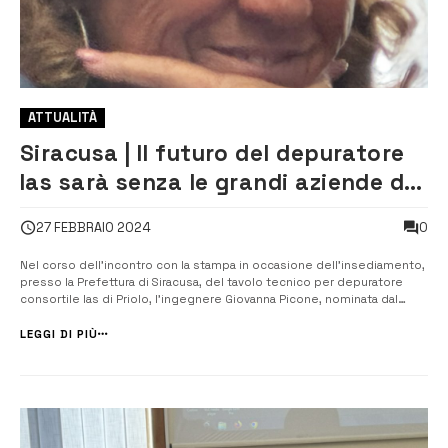
ATTUALITÀ
Siracusa | Il futuro del depuratore
Ias sarà senza le grandi aziende del
polo industriale
0
27 FEBBRAIO 2024
Nel corso dell’incontro con la stampa in occasione dell’insediamento,
presso la Prefettura di Siracusa, del tavolo tecnico per depuratore
consortile Ias di Priolo, l’ingegnere Giovanna Picone, nominata dal
presidente della Regione Schifani commissario per l’attuazione degli
interventi per l’adeguamento dell’impianto, ha risposto ad alcun...
LEGGI DI PIÙ