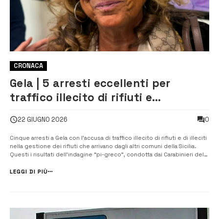
CRONACA
Gela | 5 arresti eccellenti per
traffico illecito di rifiuti e
inquinamento ambientale
0
22 GIUGNO 2026
Cinque arresti a Gela con l’accusa di traffico illecito di rifiuti e di illeciti
nella gestione dei rifiuti che arrivano dagli altri comuni della Sicilia.
Questi i risultati dell’indagine “pi-greco”, condotta dai Carabinieri del
Nucleo Operativo Ecologico di Caltanissetta in Gela e del Reparto
Territoriale di Gela, con il supporto in fase esec...
LEGGI DI PIÙ