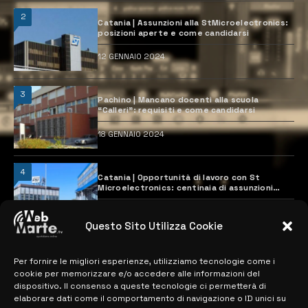
2
Catania | Assunzioni alla StMicroelectronics:
posizioni aperte e come candidarsi
12 GENNAIO 2024
3
Pachino | Mancano docenti alla scuola
“Calleri”: requisiti e come candidarsi
18 GENNAIO 2024
4
Catania | Opportunità di lavoro con St
Microelectronics: centinaia di assunzioni
previste
28 MARZO 2024
Questo Sito Utilizza Cookie
Per fornire le migliori esperienze, utilizziamo tecnologie come i
MAPPA DEL SITO
cookie per memorizzare e/o accedere alle informazioni del
dispositivo. Il consenso a queste tecnologie ci permetterà di
> NOTIZIE
elaborare dati come il comportamento di navigazione o ID unici su