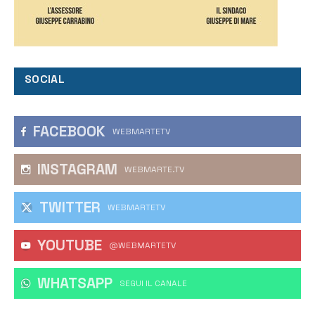
SOCIAL
FACEBOOK
WEBMARTETV
INSTAGRAM
WEBMARTE.TV
TWITTER
WEBMARTETV
YOUTUBE
@WEBMARTETV
WHATSAPP
‎SEGUI IL CANALE