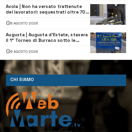
Avola | Non ha versato trattenute
dei lavoratori: sequestrati oltre 700
mila euro a imprenditore della
climatizzazione
6 AGOSTO 2026
Augusta | Augusta d’Estate, stasera
il 1° Torneo di Burraco sotto le
Stelle: piazza D’Astorga già sold out
6 AGOSTO 2026
CHI SIAMO