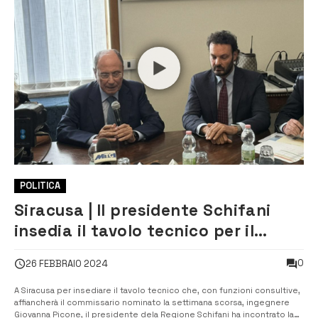
POLITICA
Siracusa | Il presidente Schifani
insedia il tavolo tecnico per il
depuratore Ias e rassicura sul
0
26 FEBBRAIO 2024
nuovo ospedale
A Siracusa per insediare il tavolo tecnico che, con funzioni consultive,
affiancherà il commissario nominato la settimana scorsa, ingegnere
Giovanna Picone, il presidente dela Regione Schifani ha incontrato la