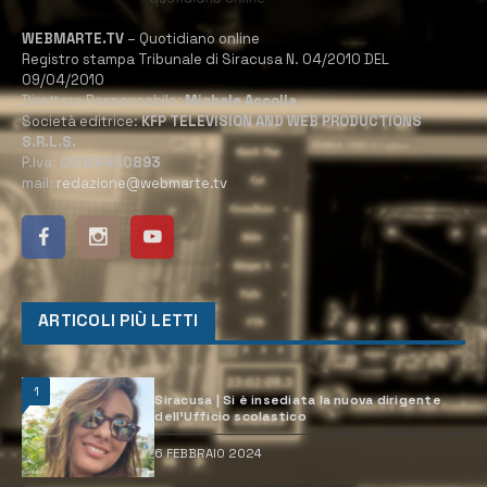
WEBMARTE.TV
– Quotidiano online
Registro stampa Tribunale di Siracusa N. 04/2010 DEL
09/04/2010
Direttore Responsabile:
Michele Accolla
Società editrice:
KFP TELEVISION AND WEB PRODUCTIONS
S.R.L.S.
P.Iva:
02184950893
mail:
redazione@webmarte.tv
ARTICOLI PIÙ LETTI
1
Siracusa | Si è insediata la nuova dirigente
dell’Ufficio scolastico
6 FEBBRAIO 2024