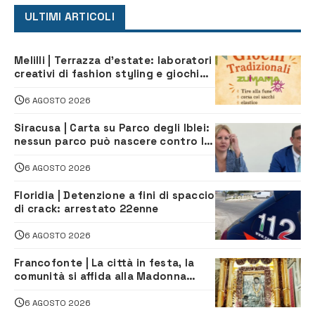
ULTIMI ARTICOLI
Melilli | Terrazza d’estate: laboratori
creativi di fashion styling e giochi
tradizionali di Zuimama, ecco come
iscriversi
6 AGOSTO 2026
Siracusa | Carta su Parco degli Iblei:
nessun parco può nascere contro le
comunità e il territorio
6 AGOSTO 2026
Floridia | Detenzione a fini di spaccio
di crack: arrestato 22enne
6 AGOSTO 2026
Francofonte | La città in festa, la
comunità si affida alla Madonna
della Neve tra fede e tradizione
6 AGOSTO 2026