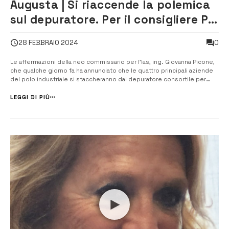
Augusta | Si riaccende la polemica
sul depuratore. Per il consigliere Pd
Triberio la questione è politica
0
28 FEBBRAIO 2024
Le affermazioni della neo commissario per l’Ias, ing. Giovanna Picone,
che qualche giorno fa ha annunciato che le quattro principali aziende
del polo industriale si staccheranno dal depuratore consortile per
provvedere con propri impianti alla depurazione dei reflui prodotti
(leggi l’articolo), ha riaperto la discussione ad Augusta. La commiss...
LEGGI DI PIÙ