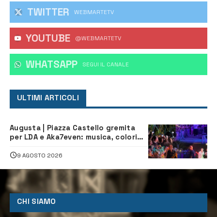
TWITTER
WEBMARTETV
YOUTUBE
@WEBMARTETV
WHATSAPP
‎SEGUI IL CANALE
ULTIMI ARTICOLI
Augusta | Piazza Castello gremita
per LDA e Aka7even: musica, colori
ed emozioni per “Augusta d’Estate”
9 AGOSTO 2026
CHI SIAMO