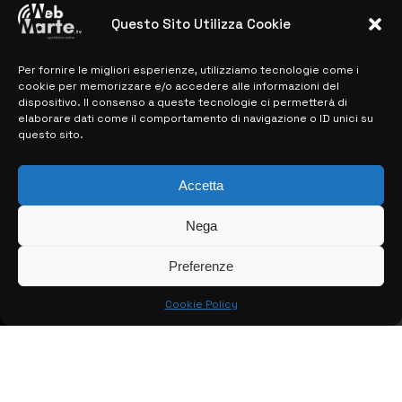
28 MARZO 2024
Questo Sito Utilizza Cookie
Per fornire le migliori esperienze, utilizziamo tecnologie come i
MAPPA DEL SITO
cookie per memorizzare e/o accedere alle informazioni del
dispositivo. Il consenso a queste tecnologie ci permetterà di
> NOTIZIE
elaborare dati come il comportamento di navigazione o ID unici su
questo sito.
> EDIZIONI LOCALI
> CONTATTI
Accetta
> INFO
Nega
Preferenze
Cookie Policy
© COPYRIGHT 2026:
KFP TELEVISION AND WEB PRODUCTIONS
S.R.L.S.
– P.IVA: 02184950893 – TUTTI I DIRITTI RISERVATI –