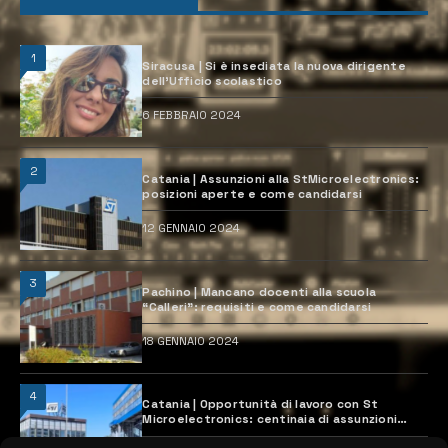
1
Siracusa | Si è insediata la nuova dirigente
dell’Ufficio scolastico
6 FEBBRAIO 2024
2
Catania | Assunzioni alla StMicroelectronics:
posizioni aperte e come candidarsi
12 GENNAIO 2024
3
Pachino | Mancano docenti alla scuola
“Calleri”: requisiti e come candidarsi
18 GENNAIO 2024
4
Catania | Opportunità di lavoro con St
Microelectronics: centinaia di assunzioni
previste