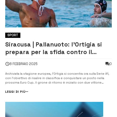
SPORT
Siracusa | Pallanuoto: l’Ortigia si
prepara per la sfida contro il
Brescia
0
8 FEBBRAIO 2025
Archiviata la stagione europea, l’Ortigia si concentra ora sulla Serie A1,
con l’obiettivo di risalire in classifica e conquistare un posto nella
prossima Euro Cup. Il girone di ritorno è iniziato con due vittorie
consecutive contro Vis Nova e Onda Forte, segnali positivi di crescita
per la squadra di Piccardo. La sconfitta in Coppa cont...
LEGGI DI PIÙ