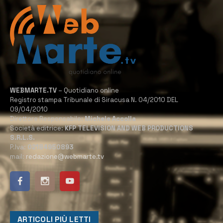
WEBMARTE.TV
– Quotidiano online
Registro stampa Tribunale di Siracusa N. 04/2010 DEL
09/04/2010
Direttore Responsabile:
Michele Accolla
Società editrice:
KFP TELEVISION AND WEB PRODUCTIONS
S.R.L.S.
P.Iva:
02184950893
mail:
redazione@webmarte.tv
ARTICOLI PIÙ LETTI