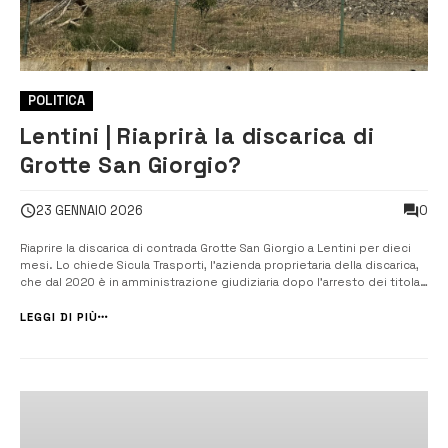
POLITICA
Lentini | Riaprirà la discarica di
Grotte San Giorgio?
0
23 GENNAIO 2026
Riaprire la discarica di contrada Grotte San Giorgio a Lentini per dieci
mesi. Lo chiede Sicula Trasporti, l’azienda proprietaria della discarica,
che dal 2020 è in amministrazione giudiziaria dopo l’arresto dei titolari
nell’ambito dell’inchiesta “Mazzetta Sicula”. La richiesta è stata
presentata alla Regione e la CTS, la commissione tecnica-...
LEGGI DI PIÙ