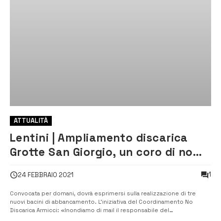
ATTUALITÀ
Lentini | Ampliamento discarica
Grotte San Giorgio, un coro di no
alla vigilia della conferenza dei
1
24 FEBBRAIO 2021
servizi
Convocata per domani, dovrà esprimersi sulla realizzazione di tre
nuovi bacini di abbancamento. L’iniziativa del Coordinamento No
Discarica Armicci: «Inondiamo di mail il responsabile del
procedimento». Il Comitato unitario per la sanità pubblica a muso