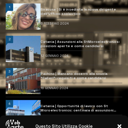
1
Siracusa | Si è insediata la nuova dirigente
dell’Ufficio scolastico
6 FEBBRAIO 2024
2
Catania | Assunzioni alla StMicroelectronics:
posizioni aperte e come candidarsi
12 GENNAIO 2024
3
Pachino | Mancano docenti alla scuola
“Calleri”: requisiti e come candidarsi
18 GENNAIO 2024
4
Catania | Opportunità di lavoro con St
Microelectronics: centinaia di assunzioni
previste
28 MARZO 2024
Questo Sito Utilizza Cookie