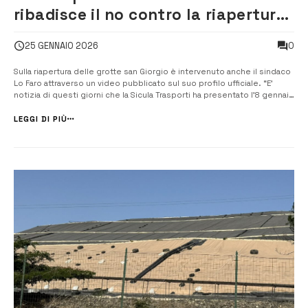
ribadisce il no contro la riapertura
della discarica: “Pronto a
0
25 GENNAIO 2026
convocare un tavolo con le forze
cittadine”
Sulla riapertura delle grotte san Giorgio è intervenuto anche il sindaco
Lo Faro attraverso un video pubblicato sul suo profilo ufficiale. “E’
notizia di questi giorni che la Sicula Trasporti ha presentato l’8 gennaio
una istanza alla Regione Siciliana una istanza per conferire 100 mila
metri cubi di rifiuti nella discarica d...
LEGGI DI PIÙ