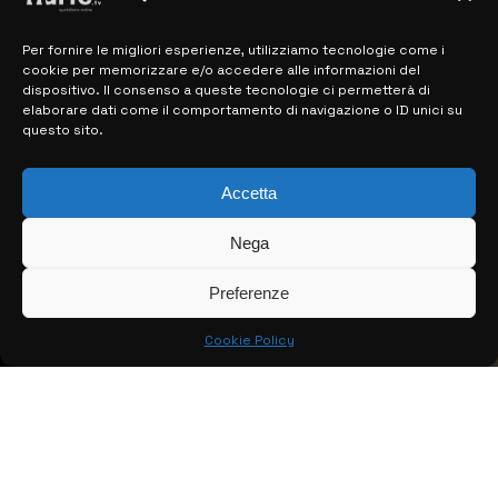
Per fornire le migliori esperienze, utilizziamo tecnologie come i
MAPPA DEL SITO
cookie per memorizzare e/o accedere alle informazioni del
dispositivo. Il consenso a queste tecnologie ci permetterà di
> NOTIZIE
elaborare dati come il comportamento di navigazione o ID unici su
questo sito.
> EDIZIONI LOCALI
> CONTATTI
Accetta
> INFO
Nega
Preferenze
Cookie Policy
© COPYRIGHT 2026:
KFP TELEVISION AND WEB PRODUCTIONS
S.R.L.S.
– P.IVA: 02184950893 – TUTTI I DIRITTI RISERVATI –
CREATO DA LUIGI PITARI