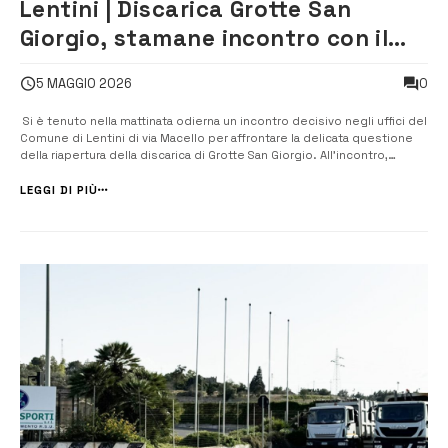
Lentini | Discarica Grotte San
Giorgio, stamane incontro con il
Commissario Straordinario al
0
5 MAGGIO 2026
Comune
​ Si è tenuto nella mattinata odierna un incontro decisivo negli uffici del
Comune di Lentini di via Macello per affrontare la delicata questione
della riapertura della discarica di Grotte San Giorgio. All’incontro,
presieduto dal Commissario Straordinario del Comune, il dott. Puglisi,
hanno partecipato i rappresentanti del Comitato citt...
LEGGI DI PIÙ