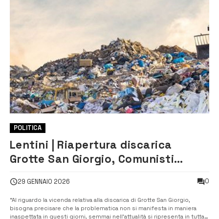
POLITICA
Lentini | Riapertura discarica
Grotte San Giorgio, Comunisti
Italiani- Sinistra Lentini:
0
29 GENNAIO 2026
“Auspichiamo che tutte le forze
politiche possano dare con azioni
“Al riguardo la vicenda relativa alla discarica di Grotte San Giorgio,
bisogna precisare che la problematica non si manifesta in maniera
concrete”
inaspettata in questi giorni, semmai nell’attualità si ripresenta in tutta