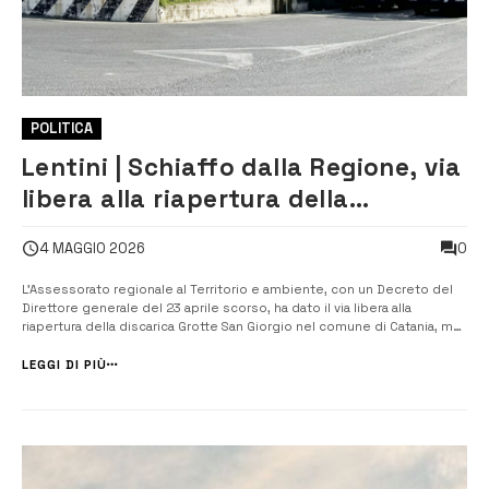
POLITICA
Lentini | Schiaffo dalla Regione, via
libera alla riapertura della
discarica di Grotte San Giorgio. Le
0
4 MAGGIO 2026
reazioni dalla politica: “Battaglia di
dignità”
L’Assessorato regionale al Territorio e ambiente, con un Decreto del
Direttore generale del 23 aprile scorso, ha dato il via libera alla
riapertura della discarica Grotte San Giorgio nel comune di Catania, ma
di fatto alle porte di Lentini, di proprietà di Sicula Trasporti spa. È stato
così approvato il progetto presentato qualche mese fa [&he...
LEGGI DI PIÙ