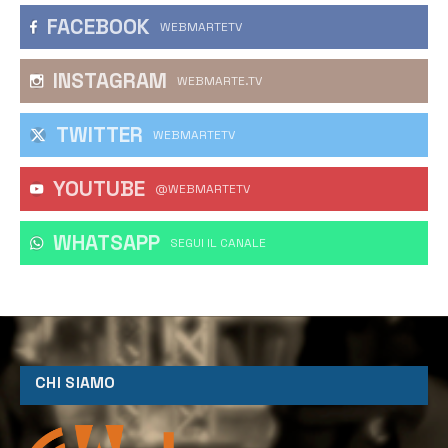
FACEBOOK
WEBMARTETV
INSTAGRAM
WEBMARTE.TV
TWITTER
WEBMARTETV
YOUTUBE
@WEBMARTETV
WHATSAPP
‎SEGUI IL CANALE
CHI SIAMO