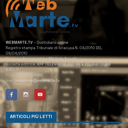
WEBMARTE.TV
– Quotidiano online
Registro stampa Tribunale di Siracusa N. 04/2010 DEL
09/04/2010
Direttore Responsabile:
Michele Accolla
Società editrice:
KFP TELEVISION AND WEB PRODUCTIONS
S.R.L.S.
P.Iva:
02184950893
mail:
redazione@webmarte.tv
ARTICOLI PIÙ LETTI