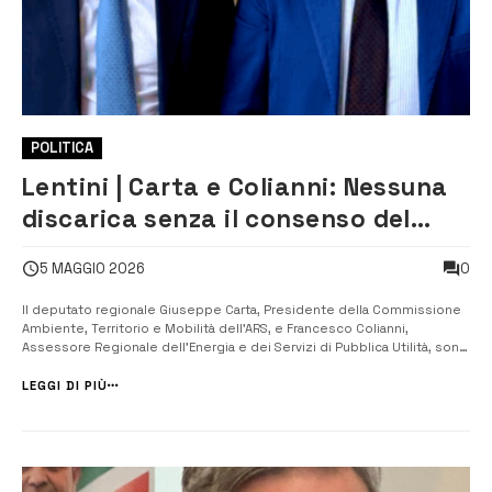
POLITICA
Lentini | Carta e Colianni: Nessuna
discarica senza il consenso del
territorio
0
5 MAGGIO 2026
Il deputato regionale Giuseppe Carta, Presidente della Commissione
Ambiente, Territorio e Mobilità dell’ARS, e Francesco Colianni,
Assessore Regionale dell’Energia e dei Servizi di Pubblica Utilità, sono
intervenuti con un comunicato congiunto sulla questione della
discarica di Grotte San Giorgio, nel territorio di Lentini. I due esponenti
LEGGI DI PIÙ
pol...