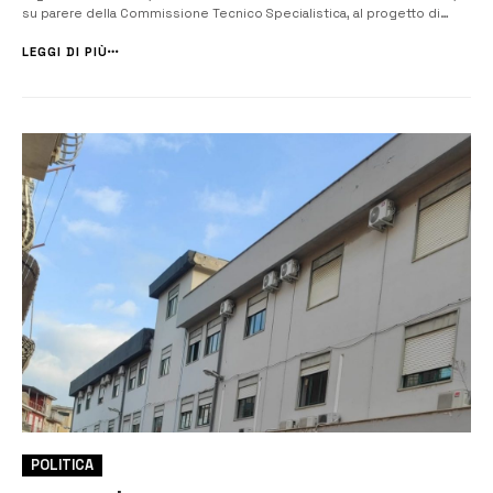
su parere della Commissione Tecnico Specialistica, al progetto di
riprofilatura della discarica di Grotte San Giorgio ha fatto irruzione nella
campagna elettorale a Lentini ed ha acceso il dibatti...
LEGGI DI PIÙ
POLITICA