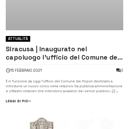
ATTUALITÀ
Siracusa | Inaugurato nel
capoluogo l’ufficio del Comune dei
Popoli
0
15 FEBBRAIO 2021
È in funzione da oggi l’ufficio del Comune dei Popoli destinato a
introdurre un nuovo corso nelle relazioni tra pubblica amministrazione
e cittadini stranieri che intendono avvalersi dei servizi pubblici. [/]
L’ufficio ha sede a Casa Minniti, alla Giudecca, locali messi a
disposizione dal Comune nella veste di capofila di un ...
LEGGI DI PIÙ