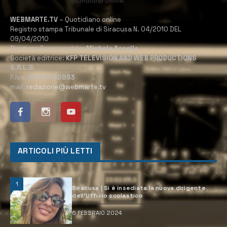
WEBMARTE.TV
– Quotidiano online
Registro stampa Tribunale di Siracusa N. 04/2010 DEL
09/04/2010
Direttore Responsabile:
Michele Accolla
Società editrice:
KFP TELEVISION AND WEB PRODUCTIONS
S.R.L.S.
P.Iva:
02184950893
mail:
redazione@webmarte.tv
ARTICOLI PIÙ LETTI
1
Siracusa | Si è insediata la nuova dirigente
dell’Ufficio scolastico
6 FEBBRAIO 2024