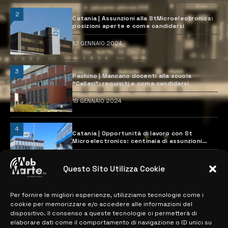
2
Catania | Assunzioni alla StMicroelectronics:
posizioni aperte e come candidarsi
12 GENNAIO 2024
3
Pachino | Mancano docenti alla scuola
“Calleri”: requisiti e come candidarsi
18 GENNAIO 2024
4
Catania | Opportunità di lavoro con St
Microelectronics: centinaia di assunzioni
previste
28 MARZO 2024
Questo Sito Utilizza Cookie
Per fornire le migliori esperienze, utilizziamo tecnologie come i
MAPPA DEL SITO
cookie per memorizzare e/o accedere alle informazioni del
dispositivo. Il consenso a queste tecnologie ci permetterà di
> NOTIZIE
elaborare dati come il comportamento di navigazione o ID unici su