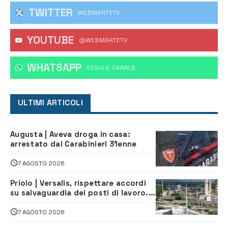
TWITTER
WEBMARTETV
YOUTUBE
@WEBMARTETV
WHATSAPP
‎SEGUI IL CANALE
ULTIMI ARTICOLI
Augusta | Aveva droga in casa:
arrestato dai Carabinieri 31enne
7 AGOSTO 2026
Priolo | Versalis, rispettare accordi
su salvaguardia dei posti di lavoro. Il
sindaco scrive alla società
7 AGOSTO 2026