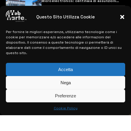
Microelectronics: centinaia di assunzioni
previste
28 MARZO 2024
Questo Sito Utilizza Cookie
Per fornire le migliori esperienze, utilizziamo tecnologie come i
MAPPA DEL SITO
cookie per memorizzare e/o accedere alle informazioni del
dispositivo. Il consenso a queste tecnologie ci permetterà di
> NOTIZIE
elaborare dati come il comportamento di navigazione o ID unici su
questo sito.
> EDIZIONI LOCALI
Accetta
> CONTATTI
> INFO
Nega
Preferenze
Cookie Policy