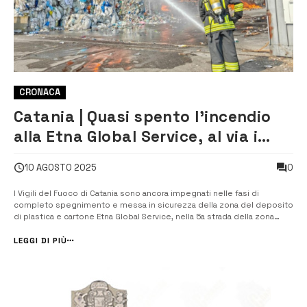
CRONACA
Catania | Quasi spento l’incendio
alla Etna Global Service, al via i
controlli di Arpa Sicilia
0
10 AGOSTO 2025
I Vigili del Fuoco di Catania sono ancora impegnati nelle fasi di
completo spegnimento e messa in sicurezza della zona del deposito
di plastica e cartone Etna Global Service, nella 5a strada della zona
industriale. L’incendio è scoppiato ieri mattina ed ha prodotto una
colonna di fumo e una nube tossica che ha creato allarme […]
LEGGI DI PIÙ