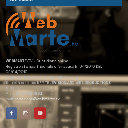
WEBMARTE.TV
– Quotidiano online
Registro stampa Tribunale di Siracusa N. 04/2010 DEL
09/04/2010
Direttore Responsabile:
Michele Accolla
Società editrice:
KFP TELEVISION AND WEB PRODUCTIONS
S.R.L.S.
P.Iva:
02184950893
mail:
redazione@webmarte.tv