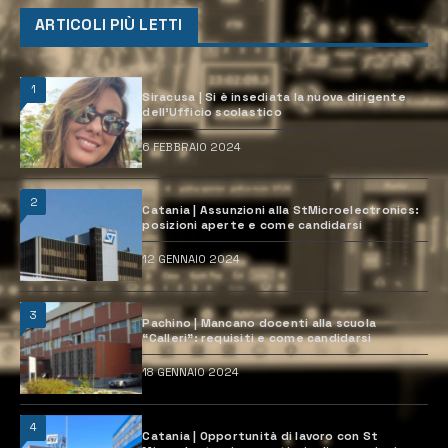
ARTICOLI PIÙ LETTI
1
Siracusa | Si è insediata la nuova dirigente
dell’Ufficio scolastico
6 FEBBRAIO 2024
2
Catania | Assunzioni alla StMicroelectronics:
posizioni aperte e come candidarsi
12 GENNAIO 2024
3
Pachino | Mancano docenti alla scuola
“Calleri”: requisiti e come candidarsi
18 GENNAIO 2024
4
Catania | Opportunità di lavoro con St