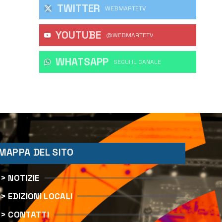
TWITTER
WEBMARTETV
YOUTUBE
@WEBMARTETV
WHATSAPP
‎SEGUI IL CANALE
MAPPA DEL SITO
> NOTIZIE
> EDIZIONI LOCALI
> CONTATTI