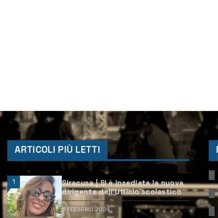
ARTICOLI PIÙ LETTI
1
Siracusa | Si è insediata la nuova
dirigente dell’Ufficio scolastico
6 FEBBRAIO 2024