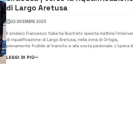
di Largo Aretusa
22 DICEMBRE 2023
Il sindaco Francesco Italia ha illustrato questa mattina l’interv
di riqualificazione di Largo Aretusa, nella zona di Ortigia,
pienamente fruibile al transito e alla sosta pedonale. L’opera 
uno degli interventi che stanno interessando il centro storico 
LEGGI DI PIÙ
Siracusa da un anno a questa parte. Finanziato per 320mila eu
con fondi della Reg...