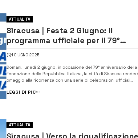
ATTUALITÀ
Siracusa | Festa 2 Giugno: il
programma ufficiale per il 79°
anniversario della Repubblica
1 GIUGNO 2025
Domani, lunedì 2 giugno, in occasione del 79° anniversario della
Fondazione della Repubblica Italiana, la città di Siracusa render
omaggio alla ricorrenza con una serie di celebrazioni ufficiali
promosse dalla Prefettura. Il programma della giornata si artico
LEGGI DI PIÙ
in due momenti istituzionali di forte valenza simbolica e civile. Il
primo si te...
ATTUALITÀ
Siracusa | Verso la riqualificazion