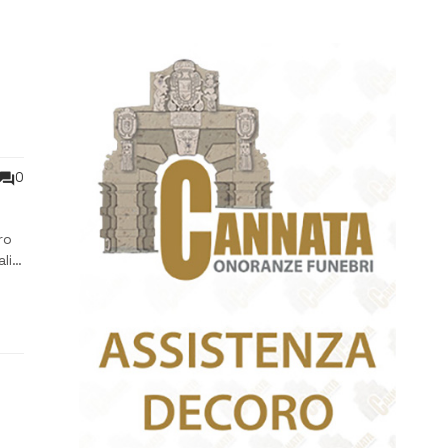
0
ro
li,