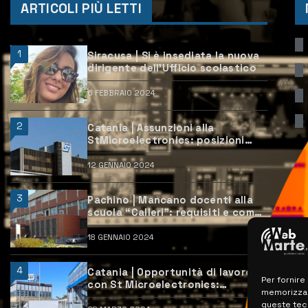
ARTICOLI PIÙ LETTI
1
Siracusa | Si è insediata la nuova
dirigente dell’Ufficio scolastico
6 FEBBRAIO 2024
2
Catania | Assunzioni alla
StMicroelectronics: posizioni
aperte e come candidarsi
12 GENNAIO 2024
3
Pachino | Mancano docenti alla
scuola “Calleri”: requisiti e come
candidarsi
18 GENNAIO 2024
4
Catania | Opportunità di lavoro
Per fornire
con St Microelectronics:
memorizzare
centinaia di assunzioni previste
queste tec