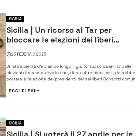
SICILIA
Sicilia | Un ricorso al Tar per
bloccare le elezioni dei liberi
Consorzi e dei Consigli
23 FEBBRAIO 2025
metropolitani
Un’altra pietra d’inciampo lungo il già tortuoso cammino delle
elezioni di secondo livello che, dopo oltre dieci anni, dovrebbe
portare all’elezione dei presidenti dei sei liberi Consorzi comuna
e dei Consigli degli stessi Consorzi e di quelli delle tre città
LEGGI DI PIÙ
metropolitane. Il presidente del Consiglio comunale di Ispica,
Giambattista Geno...
SICILIA
Sicilia | Si voterà il 27 aprile per le