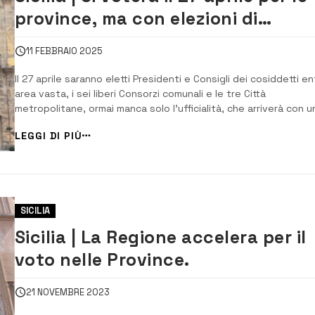
province, ma con elezioni di
secondo livello
11 FEBBRAIO 2025
Il 27 aprile saranno eletti Presidenti e Consigli dei cosiddetti ent
area vasta, i sei liberi Consorzi comunali e le tre Città
metropolitane, ormai manca solo l’ufficialità, che arriverà con u
decreto del Presidente della Regione previsto per i prossimi
LEGGI DI PIÙ
giorni. Dopo un decennio di commissariamenti, seguito allo
scioglimento delle province...
SICILIA
Sicilia | La Regione accelera per il
voto nelle Province.
21 NOVEMBRE 2023