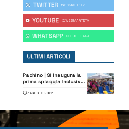
TWITTER
WEBMARTETV
YOUTUBE
o
@WEBMARTETV
 per
WHATSAPP
‎SEGUI IL CANALE
ULTIMI ARTICOLI
Pachino | Si inaugura la
prima spiaggia inclusiva
della provincia:
7 AGOSTO 2026
assistenza e prevenzione
aperte a tutti