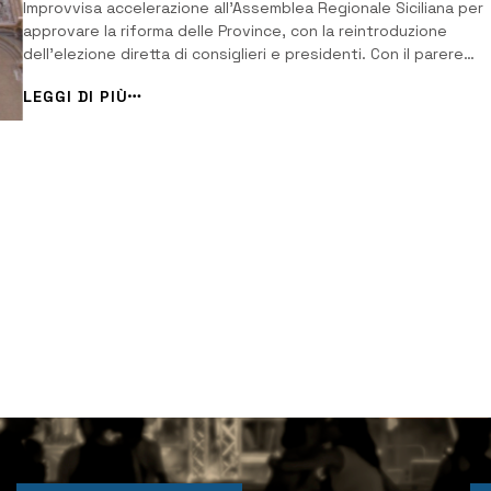
Improvvisa accelerazione all’Assemblea Regionale Siciliana per
approvare la riforma delle Province, con la reintroduzione
dell’elezione diretta di consiglieri e presidenti. Con il parere
favorevole della commissione Bilancio dell’Ars all’emendament
LEGGI DI PIÙ
presentato dall’assessore al bilancio Falcone, è ripartito l’iter
l’approvazione del disegn...