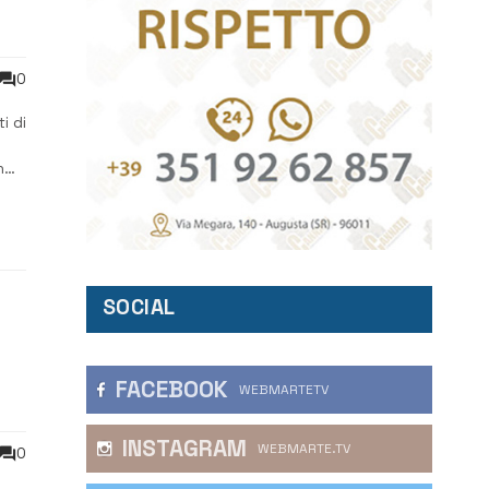
0
i di
n
SOCIAL
FACEBOOK
WEBMARTETV
INSTAGRAM
WEBMARTE.TV
0