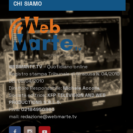
CHI SIAMO
WEBMARTE.TV
– Quotidiano online
Registro stampa Tribunale di Siracusa N. 04/2010
DEL 09/04/2010
Direttore Responsabile:
Michele Accolla
Società editrice:
KFP TELEVISION AND WEB
PRODUCTIONS S.R.L.S.
P.Iva:
02184950893
mail:
redazione@webmarte.tv