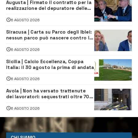
Augusta | Firmato il contratto per la
realizzazione del depuratore delle
acque reflue
6 AGOSTO 2026
Siracusa | Carta su Parco degli Iblei:
nessun parco può nascere contro le
comunità e il territorio
6 AGOSTO 2026
Sicilia | Calcio Eccellenza, Coppa
Italia: il 30 agosto la prima di andata
6 AGOSTO 2026
Avola | Non ha versato trattenute
dei lavoratori: sequestrati oltre 700
mila euro a imprenditore della
climatizzazione
6 AGOSTO 2026
CHI SIAMO