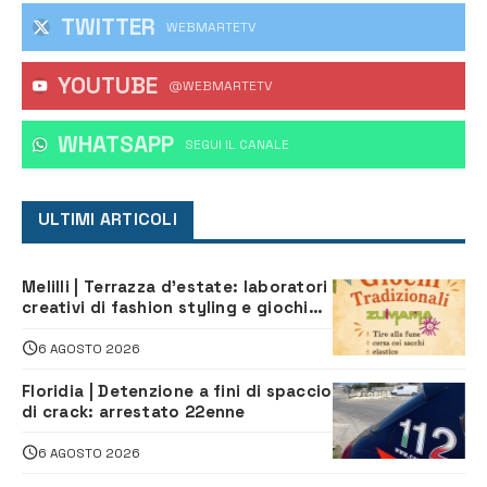
TWITTER
WEBMARTETV
YOUTUBE
@WEBMARTETV
WHATSAPP
‎SEGUI IL CANALE
ULTIMI ARTICOLI
Melilli | Terrazza d’estate: laboratori
creativi di fashion styling e giochi
tradizionali di Zuimama, ecco come
iscriversi
6 AGOSTO 2026
Floridia | Detenzione a fini di spaccio
di crack: arrestato 22enne
6 AGOSTO 2026