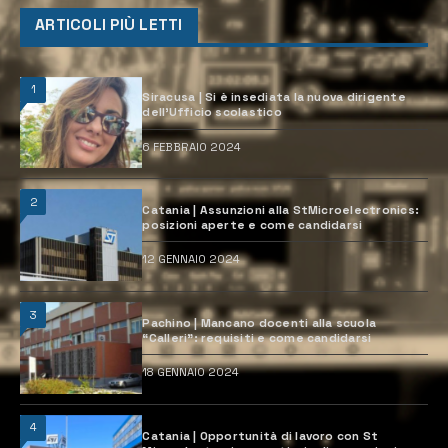
ARTICOLI PIÙ LETTI
1
Siracusa | Si è insediata la nuova dirigente
dell’Ufficio scolastico
6 FEBBRAIO 2024
2
Catania | Assunzioni alla StMicroelectronics:
posizioni aperte e come candidarsi
12 GENNAIO 2024
3
Pachino | Mancano docenti alla scuola
“Calleri”: requisiti e come candidarsi
18 GENNAIO 2024
4
Catania | Opportunità di lavoro con St