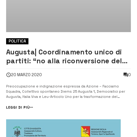
POLITICA
Augusta| Coordinamento unico di
partiti: “no alla riconversione del
Muscatello”
0
20 MARZO 2020
Preoccupazione e indignazione espressa da Azione – Facciamo
Squadra, Collettivo spontaneo Diems 25 Augusta 1, Democratici per
Augusta, Italia Viva e Leu-Articolo Uno per la trasformazione del
reparto di chirurgia in Covid center. Chiedono alla Regione e all’Asp la
revoca del provvedimento. [/] “Mentre in tutto il Paese l’emergenza ...
LEGGI DI PIÙ