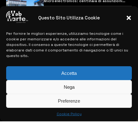
Microelectronics: centinaia di assunzioni
previste
28 MARZO 2024
Questo Sito Utilizza Cookie
Per fornire le migliori esperienze, utilizziamo tecnologie come i
MAPPA DEL SITO
cookie per memorizzare e/o accedere alle informazioni del
dispositivo. Il consenso a queste tecnologie ci permetterà di
> NOTIZIE
elaborare dati come il comportamento di navigazione o ID unici su
questo sito.
> EDIZIONI LOCALI
Accetta
> CONTATTI
> INFO
Nega
Preferenze
Cookie Policy