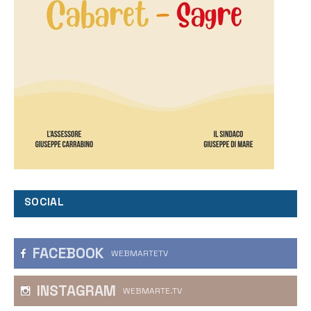
SOCIAL
FACEBOOK
WEBMARTETV
INSTAGRAM
WEBMARTE.TV