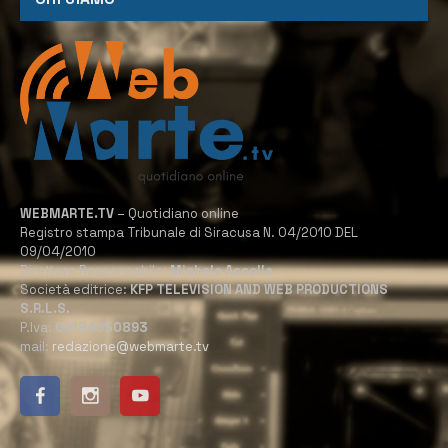
WEBMARTE.TV
– Quotidiano online
Registro stampa Tribunale di Siracusa N. 04/2010 DEL
09/04/2010
Direttore Responsabile:
Michele Accolla
Società editrice:
KFP TELEVISION AND WEB PRODUCTIONS
S.R.L.S.
P.Iva:
02184950893
mail:
redazione@webmarte.tv