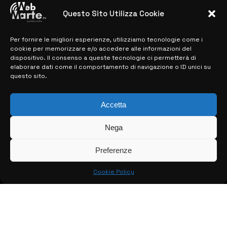
Microelectronics: centinaia di assunzioni
previste
Questo Sito Utilizza Cookie
28 MARZO 2024
Per fornire le migliori esperienze, utilizziamo tecnologie come i
cookie per memorizzare e/o accedere alle informazioni del
dispositivo. Il consenso a queste tecnologie ci permetterà di
MAPPA DEL SITO
elaborare dati come il comportamento di navigazione o ID unici su
questo sito.
> NOTIZIE
Accetta
> EDIZIONI LOCALI
> CONTATTI
Nega
> INFO
Preferenze
Cookie Policy