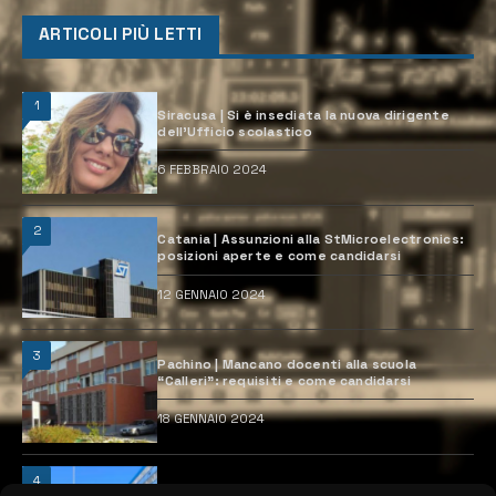
ARTICOLI PIÙ LETTI
1
Siracusa | Si è insediata la nuova dirigente
dell’Ufficio scolastico
6 FEBBRAIO 2024
2
Catania | Assunzioni alla StMicroelectronics:
posizioni aperte e come candidarsi
12 GENNAIO 2024
3
Pachino | Mancano docenti alla scuola
“Calleri”: requisiti e come candidarsi
18 GENNAIO 2024
4
Catania | Opportunità di lavoro con St