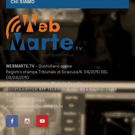
CHI SIAMO
WEBMARTE.TV
– Quotidiano online
Registro stampa Tribunale di Siracusa N. 04/2010 DEL
09/04/2010
Direttore Responsabile:
Michele Accolla
Società editrice:
KFP TELEVISION AND WEB PRODUCTIONS
S.R.L.S.
P.Iva:
02184950893
mail:
redazione@webmarte.tv