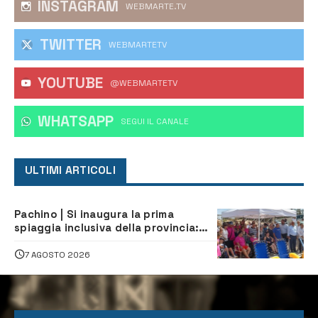
INSTAGRAM
WEBMARTE.TV
TWITTER
WEBMARTETV
YOUTUBE
@WEBMARTETV
WHATSAPP
‎SEGUI IL CANALE
ULTIMI ARTICOLI
Pachino | Si inaugura la prima
spiaggia inclusiva della provincia:
assistenza e prevenzione aperte a
tutti
7 AGOSTO 2026