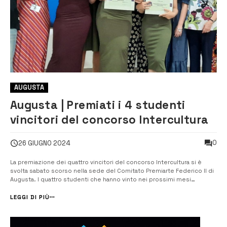
AUGUSTA
Augusta | Premiati i 4 studenti
vincitori del concorso Intercultura
0
26 GIUGNO 2024
La premiazione dei quattro vincitori del concorso Intercultura si è
svolta sabato scorso nella sede del Comitato Premiarte Federico II di
Augusta. I quattro studenti che hanno vinto nei prossimi mesi
partiranno per trascorrere il prossimo anno scolastico all’estero.
L’unica augustana vincitrice del concorso Intercultura è stata Asia
LEGGI DI PIÙ
Salmeri, s...