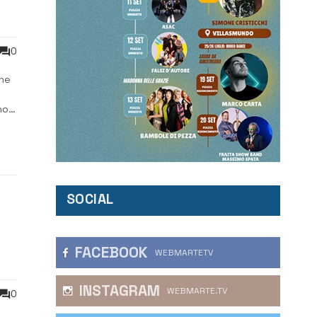
0
che
no
l
SOCIAL
,
FACEBOOK
WEBMARTETV
INSTAGRAM
WEBMARTE.TV
0