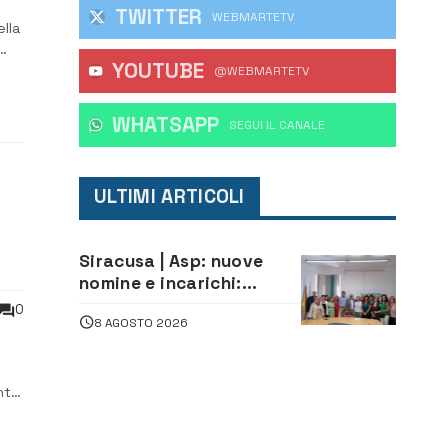
TWITTER
WEBMARTETV
lla
YOUTUBE
@WEBMARTETV
e,
WHATSAPP
‎SEGUI IL CANALE
ULTIMI ARTICOLI
Siracusa | Asp: nuove
nomine e incarichi:
Mazzola al Laboratorio
0
8 AGOSTO 2026
di Sanità pubblica,
Matteliano al Servizio
Legale
nte
 di