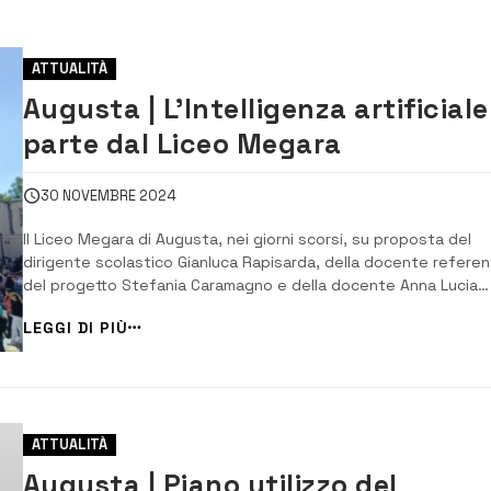
ATTUALITÀ
Augusta | L’Intelligenza artificiale
parte dal Liceo Megara
30 NOVEMBRE 2024
Il Liceo Megara di Augusta, nei giorni scorsi, su proposta del
dirigente scolastico Gianluca Rapisarda, della docente refere
del progetto Stefania Caramagno e della docente Anna Lucia
Daniele, animatrice digitale della scuola, ha predisposto in man
LEGGI DI PIÙ
dettagliata le linee guida sull’Iag (intelligenza artificiale) a scu
Linee guida ch...
ATTUALITÀ
Augusta | Piano utilizzo del