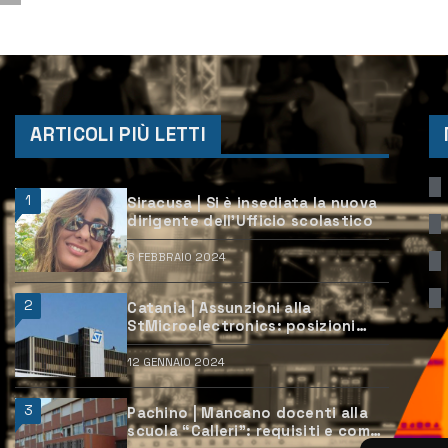
dell’associazione 20 ...
ARTICOLI PIÙ LETTI
1
Siracusa | Si è insediata la nuova
dirigente dell’Ufficio scolastico
6 FEBBRAIO 2024
2
Catania | Assunzioni alla
StMicroelectronics: posizioni
aperte e come candidarsi
12 GENNAIO 2024
3
Pachino | Mancano docenti alla
scuola “Calleri”: requisiti e come