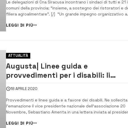
Le delegazioni di Cna Siracusa incontrano i sindaci di tutti e 21 i
comuni della provincia: “insieme, a sostegno dei ristoratori e de
filiera agroalimentare”. [/] “Un grande impegno organizzativo a
testimonianza del particolare momento di difficoltà vissuto dal
LEGGI DI PIÙ
settore della ristorazione e dell’intero comparto agroalimentar
oltre 150 imp...
ATTUALITÀ
Augusta| Linee guida e
provvedimenti per i disabili: li
chiede Amenta a Mattarella
18 APRILE 2020
Provvedimenti e linee guida e a favore dei disabili. Ne sollecita
l’emanazione il vice presidente nazionale dell’associazione 20
Novembre, Sebastiano Amenta in una lettera inviata al preside
della Repubblica, Sergio Mattarella. “I disabili non sono cittadini
LEGGI DI PIÙ
serie C”. [/] Sebastiano Amenta, vice presidente nazionale