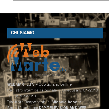
CHI SIAMO
WEBMARTE.TV
– Quotidiano online
Registro stampa Tribunale di Siracusa N. 04/2010
DEL 09/04/2010
Direttore Responsabile:
Michele Accolla
Società editrice:
KFP TELEVISION AND WEB