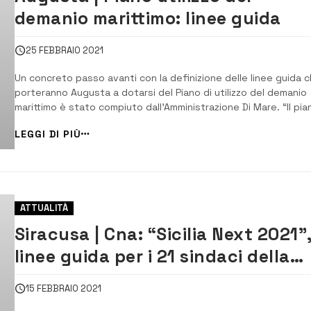
demanio marittimo: linee guida
25 FEBBRAIO 2021
Un concreto passo avanti con la definizione delle linee guida 
porteranno Augusta a dotarsi del Piano di utilizzo del demanio
marittimo è stato compiuto dall’Amministrazione Di Mare. “Il pia
è uno strumento di estrema importanza per la nostra città e de
LEGGI DI PIÙ
suo territorio” dichiara l’assessore all’Urbanistica, G...
ATTUALITÀ
Siracusa | Cna: “Sicilia Next 2021”
linee guida per i 21 sindaci della
provincia
15 FEBBRAIO 2021