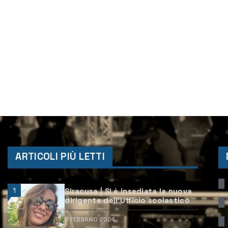
ARTICOLI PIÙ LETTI
1
Siracusa | Si è insediata la nuova
dirigente dell’Ufficio scolastico
6 FEBBRAIO 2024