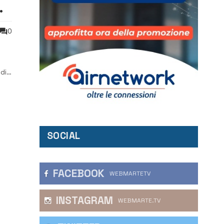
0
di
SOCIAL
FACEBOOK
WEBMARTETV
INSTAGRAM
WEBMARTE.TV