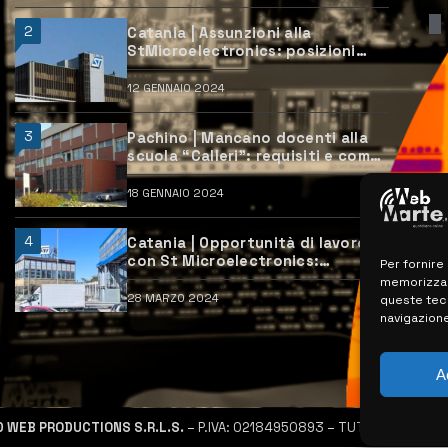
2
Catania | Assunzioni alla
StMicroelectronics: posizioni
aperte e come candidarsi
12 GENNAIO 2024
3
Pachino | Mancano docenti alla
scuola “Calleri”: requisiti e come
candidarsi
18 GENNAIO 2024
4
Catania | Opportunità di lavoro
con St Microelectronics:
Per fornire
centinaia di assunzioni previste
memorizzare
28 MARZO 2024
queste tec
navigazione
A
D WEB PRODUCTIONS S.R.L.S.
– P.IVA: 02184950893 – TUTTI I DIRITTI R