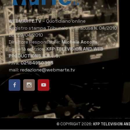
WEBMARTE.TV
– Quotidiano online
Registro stampa Tribunale di Siracusa N. 04/2010
DEL 09/04/2010
Direttore Responsabile:
Michele Accolla
Società editrice:
KFP TELEVISION AND WEB
PRODUCTIONS S.R.L.S.
P.Iva:
02184950893
mail:
redazione@webmarte.tv
© COPYRIGHT 2026:
KFP TELEVISION AN