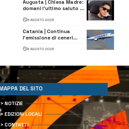
Augusta | Chiesa Madre:
Legale
domani l’ultimo saluto ad
Alessandro Sicuso,
8 AGOSTO 2026
morto in un incidente
stradale
Catania | Continua
l’emissione di ceneri
dall’Etna. Sospese le
8 AGOSTO 2026
attività all’aeroporto di
Fontanarossa
MAPPA DEL SITO
> NOTIZIE
> EDIZIONI LOCALI
> CONTATTI