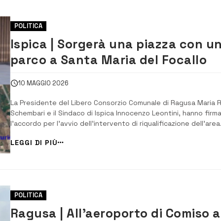
POLITICA
Ispica | Sorgerà una piazza con u
parco a Santa Maria del Focallo
10 MAGGIO 2026
La Presidente del Libero Consorzio Comunale di Ragusa Maria R
Schembari e il Sindaco di Ispica Innocenzo Leontini, hanno firm
l’accordo per l’avvio dell’intervento di riqualificazione dell’area
urbana di Santa Maria del Focallo. La firma dell’accordo
LEGGI DI PIÙ
rappresenta l’atto conclusivo del procedimento con il quale il
Libero Consorzio ha recep...
POLITICA
Ragusa | All’aeroporto di Comiso a