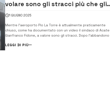
volare sono gli stracci più che gli
aerei [VIDEO]
1 GIUGNO 2025
Mentre l’aeroporto Pio La Torre è attualmente praticamente
chiuso, come ha documentato con un video il sindaco di Acate
Gianfranco Fidone, a valore sono gli stracci. Dopo l’abbandono 
Aeroitalia, la compagnia che era subentrata a Rayanair,
LEGGI DI PIÙ
attualmente allo scalo comisano restano pochi voli charter e
qualche collegamento per Sharm el-Sheikh. ...