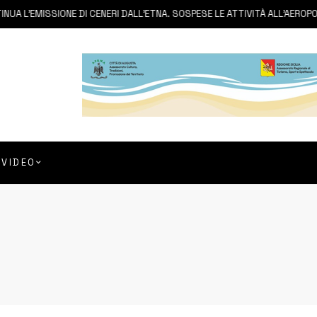
 L’EMISSIONE DI CENERI DALL’ETNA. SOSPESE LE ATTIVITÀ ALL’AEROPORT
VIDEO