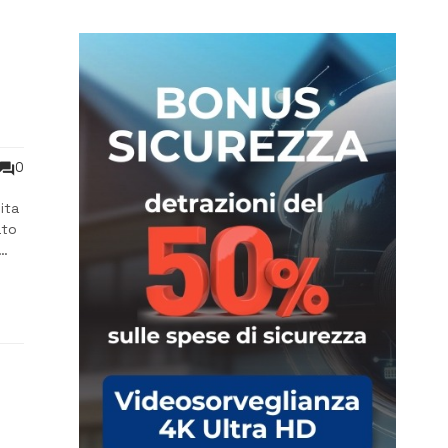
n
0
ita
ato