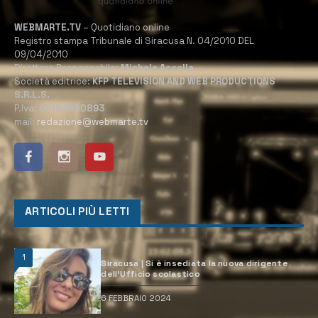
WEBMARTE.TV
– Quotidiano online
Registro stampa Tribunale di Siracusa N. 04/2010 DEL
09/04/2010
Direttore Responsabile:
Michele Accolla
Società editrice:
KFP TELEVISION AND WEB PRODUCTIONS
S.R.L.S.
P.Iva:
02184950893
mail:
redazione@webmarte.tv
ARTICOLI PIÙ LETTI
1
Siracusa | Si è insediata la nuova dirigente
dell’Ufficio scolastico
6 FEBBRAIO 2024