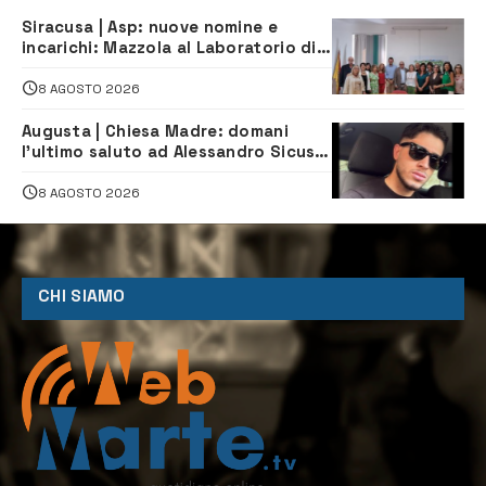
Siracusa | Asp: nuove nomine e
incarichi: Mazzola al Laboratorio di
Sanità pubblica, Matteliano al
Servizio Legale
8 AGOSTO 2026
Augusta | Chiesa Madre: domani
l’ultimo saluto ad Alessandro Sicuso,
morto in un incidente stradale
8 AGOSTO 2026
CHI SIAMO