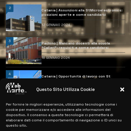
2
Catania | Assunzioni alla StMicroelectronics:
posizioni aperte e come candidarsi
12 GENNAIO 2024
3
Pachino | Mancano docenti alla scuola
“Calleri”: requisiti e come candidarsi
18 GENNAIO 2024
4
Catania | Opportunità di lavoro con St
Microelectronics: centinaia di assunzioni
previste
Questo Sito Utilizza Cookie
28 MARZO 2024
Per fornire le migliori esperienze, utilizziamo tecnologie come i
cookie per memorizzare e/o accedere alle informazioni del
MAPPA DEL SITO
dispositivo. Il consenso a queste tecnologie ci permetterà di
elaborare dati come il comportamento di navigazione o ID unici su
questo sito.
> NOTIZIE