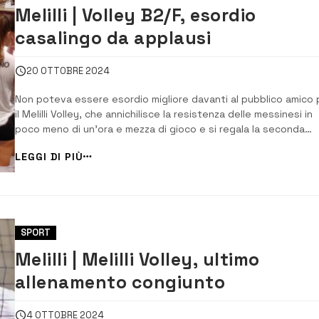
Melilli | Volley B2/F, esordio
casalingo da applausi
20 OTTOBRE 2024
Non poteva essere esordio migliore davanti al pubblico amico 
il Melilli Volley, che annichilisce la resistenza delle messinesi in
poco meno di un’ora e mezza di gioco e si regala la seconda
vittoria consecutiva in campionato (3 a 0 il risultato). Al palazz
LEGGI DI PIÙ
di via Gorizia, gremito al limite del sold-out, tifo ed entusiasmo
SPORT
Melilli | Melilli Volley, ultimo
allenamento congiunto
4 OTTOBRE 2024