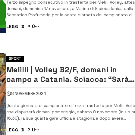
Terzo impegno consecutivo in trasferta per Melilli Volley, atte
domani, domenica 17 novembre, a Marina di Gioiosa Ionica dalla
Sensation Profumerie per la sesta giornata del campionato di
serie B2 di pallavolo femminile. La gara inizierà alle ore 18.
LEGGI DI PIÙ
L’obiettivo è di tornare a far punti dopo la sconfitta di sabato
scorso a Catania contro [&h...
SPORT
Melilli | Volley B2/F, domani in
campo a Catania. Sciacca: “Sarà
una bella partita”
8 NOVEMBRE 2024
Quinta giornata di campionato e terza trasferta per Melilli Volle
che disputerà domani pomeriggio, sabato 9 novembre (inizio o
16,30), la sua quarta gara ufficiale stagionale dopo avere
osservato un turno di riposo. Alla palestra “Mascagni” sfidera
LEGGI DI PIÙ
il Volley Valley, che occupa il quarto gradino in graduatoria con