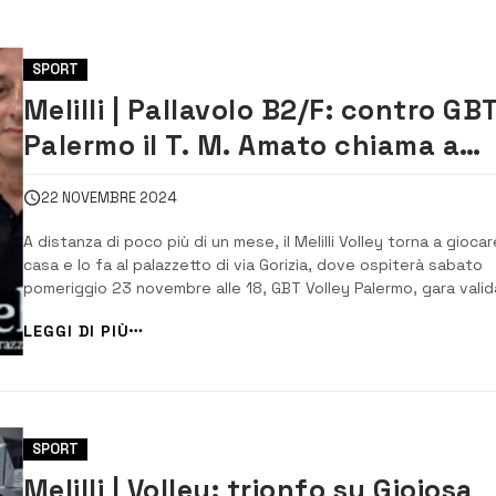
SPORT
Melilli | Pallavolo B2/F: contro GB
Palermo il T. M. Amato chiama a
raccolta i tifosi
22 NOVEMBRE 2024
A distanza di poco più di un mese, il Melilli Volley torna a giocar
casa e lo fa al palazzetto di via Gorizia, dove ospiterà sabato
pomeriggio 23 novembre alle 18, GBT Volley Palermo, gara valid
per la settima giornata del campionato di serie B2 di pallavolo
LEGGI DI PIÙ
femminile. La squadra del presidente Luigi Distefano […]
SPORT
Melilli | Volley: trionfo su Gioiosa