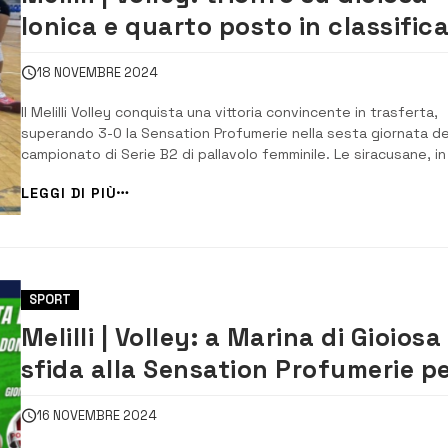
Ionica e quarto posto in classific
per il Melilli
18 NOVEMBRE 2024
Il Melilli Volley conquista una vittoria convincente in trasferta,
superando 3-0 la Sensation Profumerie nella sesta giornata de
campionato di Serie B2 di pallavolo femminile. Le siracusane, in
match durato circa 80 minuti, si impongono senza difficoltà,
LEGGI DI PIÙ
ottenendo il quarto successo su cinque gare disputate e
consolidando la loro posizione...
SPORT
Melilli | Volley: a Marina di Gioiosa
sfida alla Sensation Profumerie p
il riscatto
16 NOVEMBRE 2024