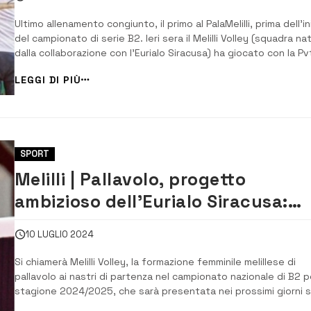
Ultimo allenamento congiunto, il primo al PalaMelilli, prima dell’in
del campionato di serie B2. Ieri sera il Melilli Volley (squadra na
dalla collaborazione con l’Eurialo Siracusa) ha giocato con la Pv
Modica, che milita in B1. Test condiviso durato quattro set, c
LEGGI DI PIÙ
prevedevano gli accordi tra le due squadre. Alla fine, due set 
pa...
SPORT
Melilli | Pallavolo, progetto
ambizioso dell’Eurialo Siracusa:
nasce Melilli Volley di B2/F
10 LUGLIO 2024
Si chiamerà Melilli Volley, la formazione femminile melillese di
pallavolo ai nastri di partenza nel campionato nazionale di B2 p
stagione 2024/2025, che sarà presentata nei prossimi giorni s
pagine social assieme al programma della nuova stagione