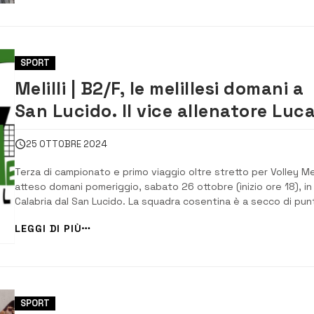
punto in più sulle s...
SPORT
Melilli | B2/F, le melillesi domani a
San Lucido. Il vice allenatore Luc
Scandurra: “Vogliamo i 3 punti”
25 OTTOBRE 2024
Terza di campionato e primo viaggio oltre stretto per Volley Meli
atteso domani pomeriggio, sabato 26 ottobre (inizio ore 18), in
Calabria dal San Lucido. La squadra cosentina è a secco di punt
classifica, ma ha disputato una sola partita, quella casalinga de
LEGGI DI PIÙ
scorso 12 ottobre, contro la capolista Volley Valley, terminata 
3. Il [&...
SPORT