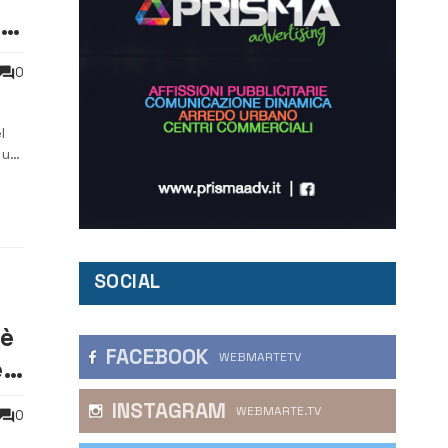
a
0
l
 un
SOCIAL
 è
FACEBOOK
WEBMARTETV
er
INSTAGRAM
WEBMARTE.TV
0