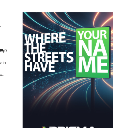
T
0
e in
a