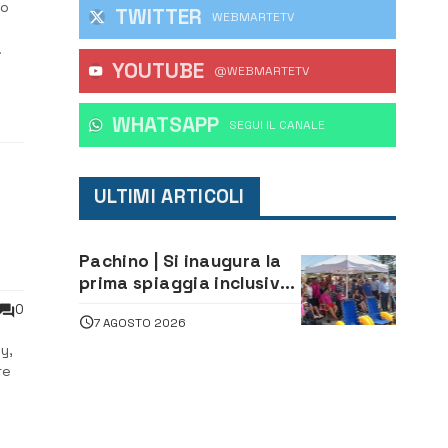
so
TWITTER
WEBMARTETV
YOUTUBE
@WEBMARTETV
WHATSAPP
‎SEGUI IL CANALE
ULTIMI ARTICOLI
Pachino | Si inaugura la
prima spiaggia inclusiva
della provincia:
0
7 AGOSTO 2026
assistenza e prevenzione
aperte a tutti
y,
re
nno
 un