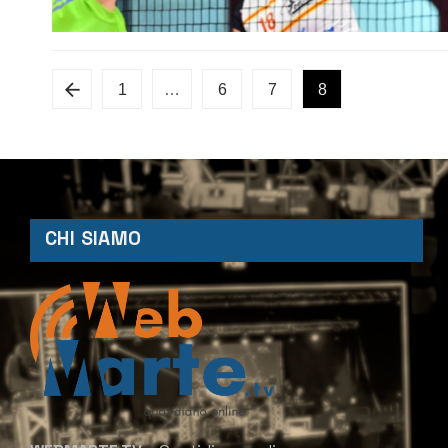
1
…
6
7
8
CHI SIAMO