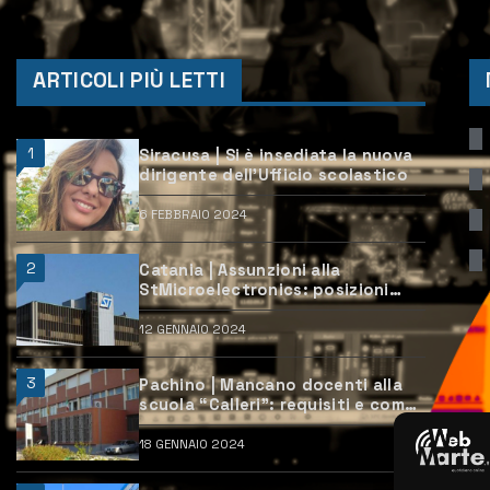
ARTICOLI PIÙ LETTI
1
Siracusa | Si è insediata la nuova
dirigente dell’Ufficio scolastico
6 FEBBRAIO 2024
2
Catania | Assunzioni alla
StMicroelectronics: posizioni
aperte e come candidarsi
12 GENNAIO 2024
3
Pachino | Mancano docenti alla
scuola “Calleri”: requisiti e come
candidarsi
18 GENNAIO 2024