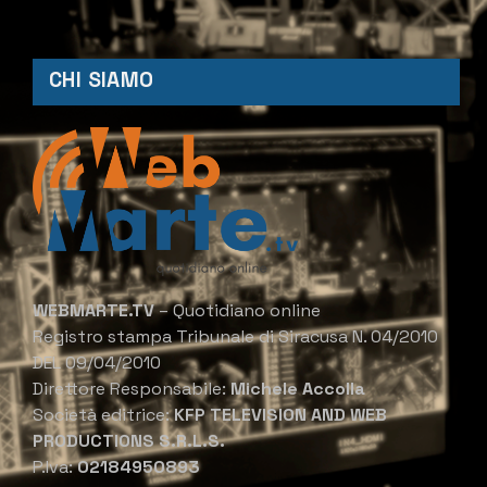
CHI SIAMO
WEBMARTE.TV
– Quotidiano online
Registro stampa Tribunale di Siracusa N. 04/2010
DEL 09/04/2010
Direttore Responsabile:
Michele Accolla
Società editrice:
KFP TELEVISION AND WEB
PRODUCTIONS S.R.L.S.
P.Iva:
02184950893