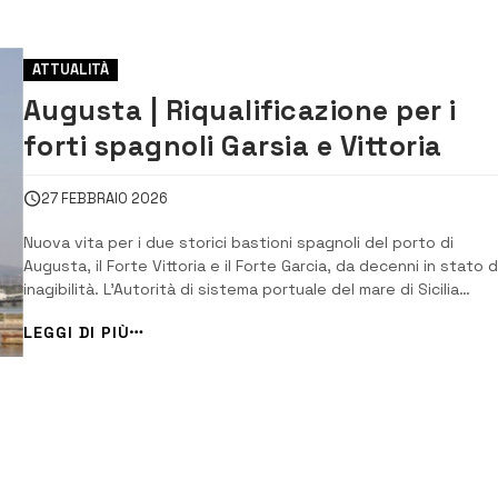
ATTUALITÀ
Augusta | Riqualificazione per i
forti spagnoli Garsia e Vittoria
27 FEBBRAIO 2026
Nuova vita per i due storici bastioni spagnoli del porto di
Augusta, il Forte Vittoria e il Forte Garcia, da decenni in stato d
inagibilità. L’Autorità di sistema portuale del mare di Sicilia
orientale ha varato un progetto di riqualificazione del valore di
LEGGI DI PIÙ
milione di euro, che ha già ottenuto il parere favorevole del […]