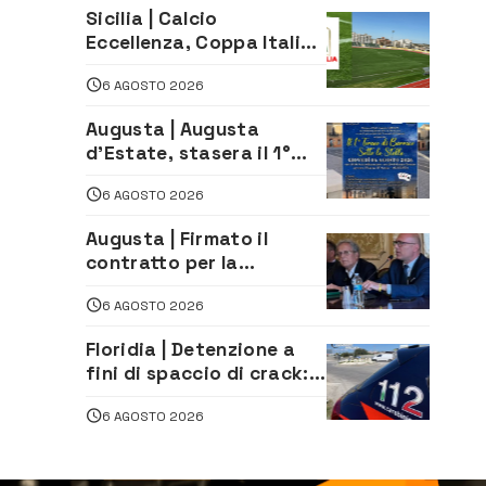
Sicilia | Calcio
Eccellenza, Coppa Italia:
il 30 agosto la prima di
6 AGOSTO 2026
andata
Augusta | Augusta
d’Estate, stasera il 1°
Torneo di Burraco sotto
6 AGOSTO 2026
le Stelle: piazza
D’Astorga già sold out
Augusta | Firmato il
contratto per la
realizzazione del
6 AGOSTO 2026
depuratore delle acque
reflue
Floridia | Detenzione a
fini di spaccio di crack:
arrestato 22enne
6 AGOSTO 2026