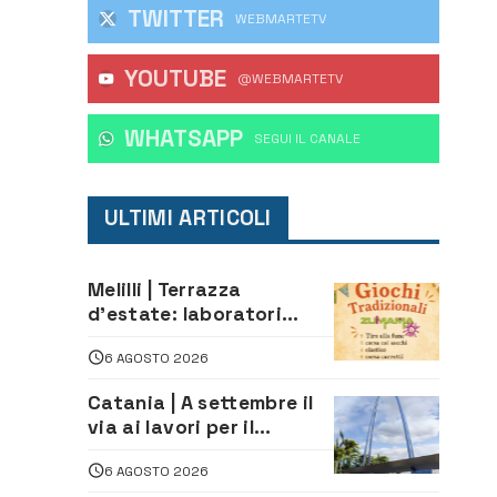
TWITTER
WEBMARTETV
YOUTUBE
@WEBMARTETV
WHATSAPP
‎SEGUI IL CANALE
ULTIMI ARTICOLI
Melilli | Terrazza
d’estate: laboratori
creativi di fashion
6 AGOSTO 2026
styling e giochi
tradizionali di Zuimama,
Catania | A settembre il
ecco come iscriversi
via ai lavori per il
rifacimento dell’ingresso
6 AGOSTO 2026
sud del porto