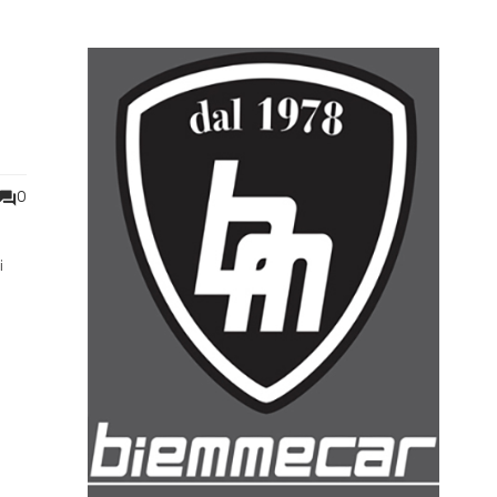
0
i
 un