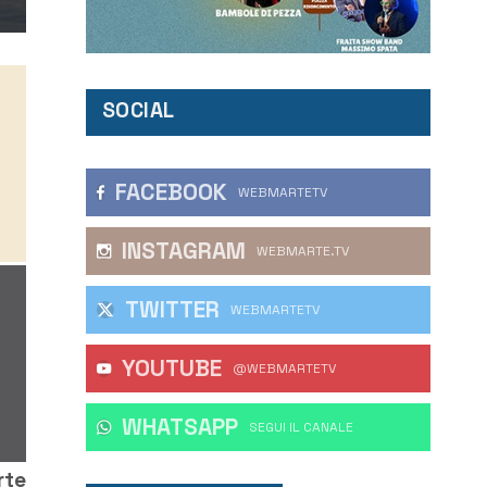
SOCIAL
FACEBOOK
WEBMARTETV
INSTAGRAM
WEBMARTE.TV
TWITTER
WEBMARTETV
YOUTUBE
@WEBMARTETV
WHATSAPP
‎SEGUI IL CANALE
rte