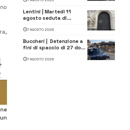
rno
Lentini | Martedì 11
agosto seduta di
Consiglio Comunale
7 AGOSTO 2026
ra,
Buccheri | Detenzione a
fini di spaccio di 27 dosi
di droga: denunciati tre
7 AGOSTO 2026
20enni
one
 un