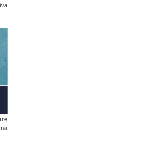
iva
are
 ma