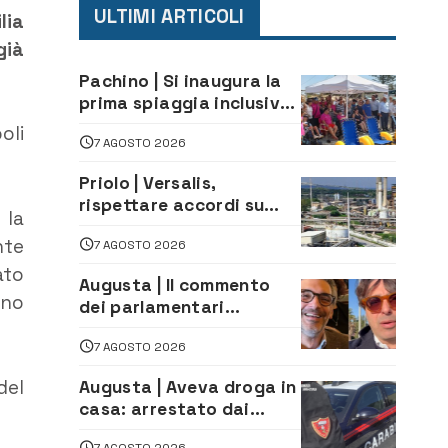
ULTIMI ARTICOLI
lia
già
Pachino | Si inaugura la
prima spiaggia inclusiva
della provincia:
oli
7 AGOSTO 2026
assistenza e prevenzione
aperte a tutti
Priolo | Versalis,
rispettare accordi su
 la
salvaguardia dei posti di
nte
7 AGOSTO 2026
lavoro. Il sindaco scrive
alla società
ato
Augusta | Il commento
nno
dei parlamentari
Cannata e Auteri dopo la
7 AGOSTO 2026
firma del contatto per il
depuratore
del
Augusta | Aveva droga in
casa: arrestato dai
Carabinieri 31enne
7 AGOSTO 2026