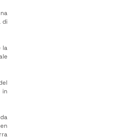
una
 di
 la
ale
del
 in
 da
Ben
rra