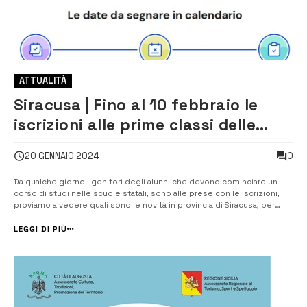
ATTUALITÀ
Siracusa | Fino al 10 febbraio le
iscrizioni alle prime classi delle
scuole statali. Le novità in
0
20 GENNAIO 2024
provincia
Da qualche giorno i genitori degli alunni che devono cominciare un
corso di studi nelle scuole statali, sono alle prese con le iscrizioni,
proviamo a vedere quali sono le novità in provincia di Siracusa, per
effetto del dimensionamento scolastico, dei nuovi indirizzi delle
suole superiori che saranno attivati. Anche quest’anno le iscrizioni al...
LEGGI DI PIÙ