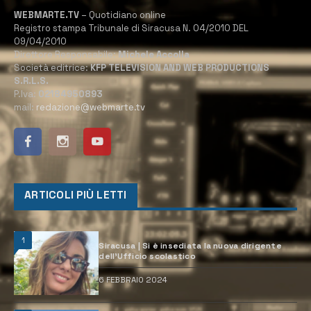
WEBMARTE.TV
– Quotidiano online
Registro stampa Tribunale di Siracusa N. 04/2010 DEL
09/04/2010
Direttore Responsabile:
Michele Accolla
Società editrice:
KFP TELEVISION AND WEB PRODUCTIONS
S.R.L.S.
P.Iva:
02184950893
mail:
redazione@webmarte.tv
ARTICOLI PIÙ LETTI
1
Siracusa | Si è insediata la nuova dirigente
dell’Ufficio scolastico
6 FEBBRAIO 2024