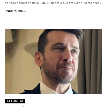
periodo compreso tra le 8 del 21 gennaio e le ore 20 del 10 febbraio
2025. Con una Nota, il Ministero dell’Istruzione e del Merito, ha
rideterminato le date inizialmente fissate dall’8 al 31 gennaio (l...
LEGGI DI PIÙ
ATTUALITÀ