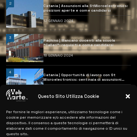
2
Catania | Assunzioni alla StMicroelectronics:
posizioni aperte e come candidarsi
12 GENNAIO 2024
3
Pachino | Mancano docenti alla scuola
“Calleri”: requisiti e come candidarsi
18 GENNAIO 2024
4
Catania | Opportunità di lavoro con St
Microelectronics: centinaia di assunzioni
previste
28 MARZO 2024
Questo Sito Utilizza Cookie
Per fornire le migliori esperienze, utilizziamo tecnologie come i
MAPPA DEL SITO
cookie per memorizzare e/o accedere alle informazioni del
dispositivo. Il consenso a queste tecnologie ci permetterà di
> NOTIZIE
elaborare dati come il comportamento di navigazione o ID unici su
questo sito.