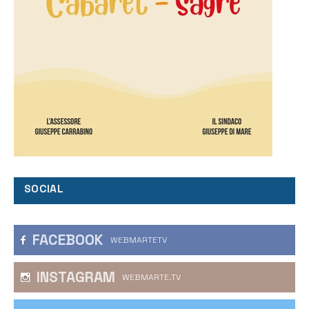
SOCIAL
FACEBOOK
WEBMARTETV
INSTAGRAM
WEBMARTE.TV