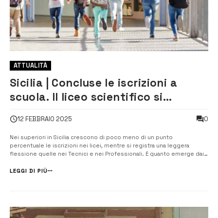
ATTUALITÀ
Sicilia | Concluse le iscrizioni a
scuola. Il liceo scientifico si
conferma la scuola superiore
0
12 FEBBRAIO 2025
preferita
Nei superiori in Sicilia crescono di poco meno di un punto
percentuale le iscrizioni nei licei, mentre si registra una leggera
flessione quelle nei Tecnici e nei Professionali. È quanto emerge dai
dati sulle scelte degli studenti e delle famiglie diffusi dall’Usr per la
Sicilia, dopo la conclusione del periodo utile per le iscrizioni al [&hell...
LEGGI DI PIÙ