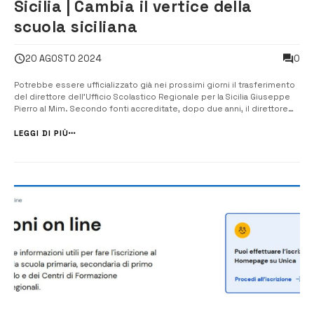
Sicilia | Cambia il vertice della
scuola siciliana
0
20 AGOSTO 2024
Potrebbe essere ufficializzato già nei prossimi giorni il trasferimento
del direttore dell’Ufficio Scolastico Regionale per la Sicilia Giuseppe
Pierro al Mim. Secondo fonti accreditate, dopo due anni, il direttore
Giuseppe Pierro sarebbe in procinto di lasciare la direzione dell’Usr
Sicilia per un importante incarico al Ministero dell’Istruzio...
LEGGI DI PIÙ