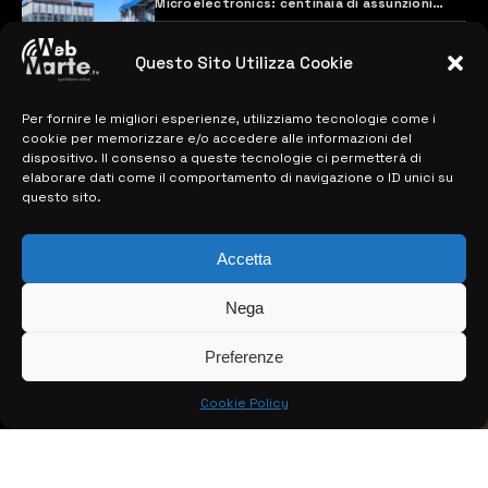
Microelectronics: centinaia di assunzioni
previste
28 MARZO 2024
Questo Sito Utilizza Cookie
Per fornire le migliori esperienze, utilizziamo tecnologie come i
MAPPA DEL SITO
cookie per memorizzare e/o accedere alle informazioni del
dispositivo. Il consenso a queste tecnologie ci permetterà di
> NOTIZIE
elaborare dati come il comportamento di navigazione o ID unici su
questo sito.
> EDIZIONI LOCALI
Accetta
> CONTATTI
> INFO
Nega
Preferenze
Cookie Policy