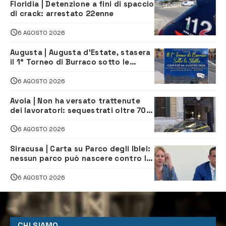
Floridia | Detenzione a fini di spaccio
di crack: arrestato 22enne
6 AGOSTO 2026
Augusta | Augusta d’Estate, stasera
il 1° Torneo di Burraco sotto le
Stelle: piazza D’Astorga già sold out
6 AGOSTO 2026
Avola | Non ha versato trattenute
dei lavoratori: sequestrati oltre 700
mila euro a imprenditore della
climatizzazione
6 AGOSTO 2026
Siracusa | Carta su Parco degli Iblei:
nessun parco può nascere contro le
comunità e il territorio
6 AGOSTO 2026
CHI SIAMO