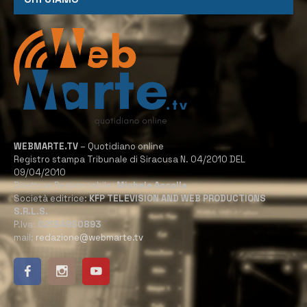
WEBMARTE.TV
– Quotidiano online
Registro stampa Tribunale di Siracusa N. 04/2010 DEL
09/04/2010
Direttore Responsabile:
Michele Accolla
Società editrice:
KFP TELEVISION AND WEB PRODUCTIONS
S.R.L.S.
P.Iva:
02184950893
mail:
redazione@webmarte.tv