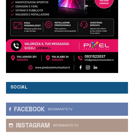
SOCIAL
FACEBOOK
WEBMARTETV
INSTAGRAM
WEBMARTE.TV