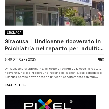
CRONACA
Siracusa | Undicenne ricoverato in
Psichiatria nel reparto per adulti: è
polemica
0
16 OTTOBRE 2025
Un ragazzino di appena 11 anni, sotto gli effetti della cocaina, è stato
ricoverato, nei giorni scorsi, nel reparto di Psichiatria dell’ospedale di
Siracusa perché sottoposto ad un “Aso”, accertamento sanitario
obbligatorio. E il ricovero di un minore in un reparto per adulti, in una
situazione tra l’altro molto delicata, &nb...
LEGGI DI PIÙ