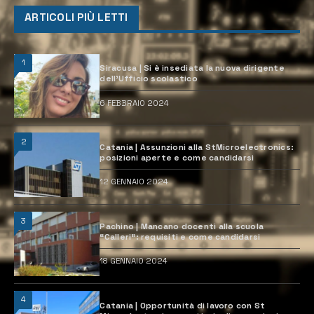
ARTICOLI PIÙ LETTI
1
Siracusa | Si è insediata la nuova dirigente
dell’Ufficio scolastico
6 FEBBRAIO 2024
2
Catania | Assunzioni alla StMicroelectronics:
posizioni aperte e come candidarsi
12 GENNAIO 2024
3
Pachino | Mancano docenti alla scuola
“Calleri”: requisiti e come candidarsi
18 GENNAIO 2024
4
Catania | Opportunità di lavoro con St