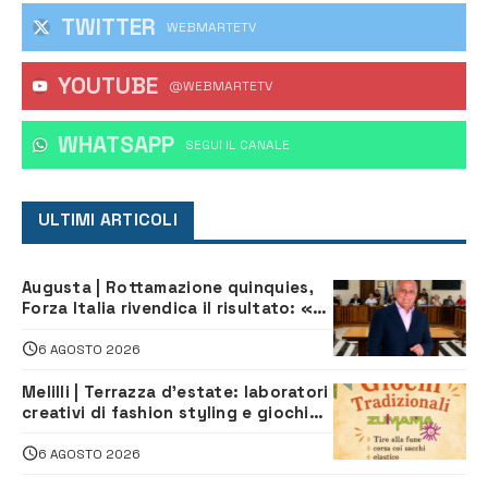
TWITTER
WEBMARTETV
YOUTUBE
@WEBMARTETV
WHATSAPP
‎SEGUI IL CANALE
ULTIMI ARTICOLI
Augusta | Rottamazione quinquies,
Forza Italia rivendica il risultato: «La
proposta è nostra»
6 AGOSTO 2026
Melilli | Terrazza d’estate: laboratori
creativi di fashion styling e giochi
tradizionali di Zuimama, ecco come
iscriversi
6 AGOSTO 2026