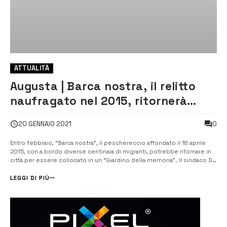
ATTUALITÀ
Augusta | Barca nostra, il relitto
naufragato nel 2015, ritornerà
presto in città
0
20 GENNAIO 2021
Entro febbraio, “Barca nostra”, il peschereccio affondato il 18 aprile
2015, con a bordo diverse centinaia di migranti, potrebbe ritornare in
città per essere collocato in un “Giardino della memoria”. Il sindaco Di
Mare scrive al presidente del Consiglio comunale di Genova, che ha
approvato una mozione per poter avere il barcone nel Museo del ...
LEGGI DI PIÙ