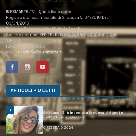
WEBMARTE.TV
– Quotidiano online
Registro stampa Tribunale di Siracusa N. 04/2010 DEL
09/04/2010
Direttore Responsabile:
Michele Accolla
Società editrice:
KFP TELEVISION AND WEB PRODUCTIONS
S.R.L.S.
P.Iva:
02184950893
mail:
redazione@webmarte.tv
ARTICOLI PIÙ LETTI
1
Siracusa | Si è insediata la nuova dirigente
dell’Ufficio scolastico
6 FEBBRAIO 2024