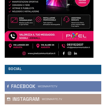
SOCIAL
FACEBOOK
WEBMARTETV
INSTAGRAM
WEBMARTE.TV