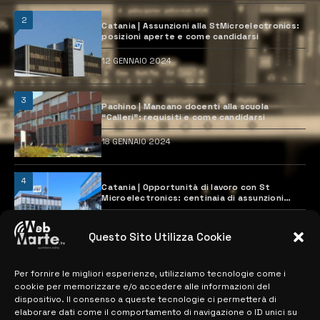
2
Catania | Assunzioni alla StMicroelectronics:
posizioni aperte e come candidarsi
12 GENNAIO 2024
3
Pachino | Mancano docenti alla scuola
“Calleri”: requisiti e come candidarsi
18 GENNAIO 2024
4
Catania | Opportunità di lavoro con St
Microelectronics: centinaia di assunzioni
previste
28 MARZO 2024
Questo Sito Utilizza Cookie
Per fornire le migliori esperienze, utilizziamo tecnologie come i
MAPPA DEL SITO
cookie per memorizzare e/o accedere alle informazioni del
dispositivo. Il consenso a queste tecnologie ci permetterà di
> NOTIZIE
elaborare dati come il comportamento di navigazione o ID unici su