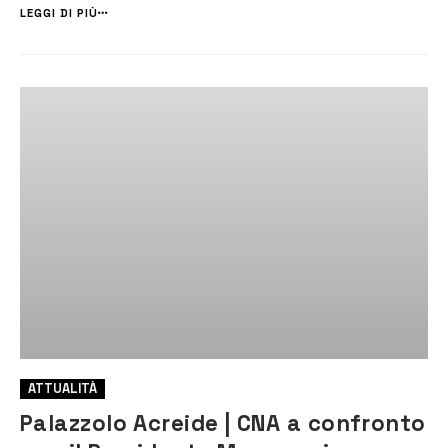
Conferenza degli Ordini dei Dottori commercialisti della Sicili...
LEGGI DI PIÙ
ATTUALITÀ
Palazzolo Acreide | CNA a confronto