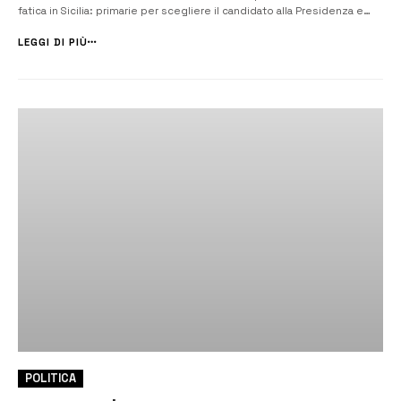
fatica in Sicilia: primarie per scegliere il candidato alla Presidenza e
coalizione unitaria del campo progressista, aperta a quanti non si
riconoscono nella destra e nel governo Musumeci, per sconfiggere
LEGGI DI PIÙ
uno d...
POLITICA