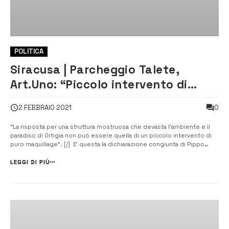
POLITICA
Siracusa | Parcheggio Talete,
Art.Uno: “Piccolo intervento di
maquillage”
0
2 FEBBRAIO 2021
“La risposta per una struttura mostruosa che devasta l’ambiente e il
paradiso di Ortigia non può essere quella di un piccolo intervento di
puro maquillage”. [/] E’ questa la dichiarazione congiunta di Pippo
Zappulla e Ninni Gibellino, segretario regionale e cittadino di Articolo 1,
in merito all’annunciato piano di riqualificazione del parche...
LEGGI DI PIÙ