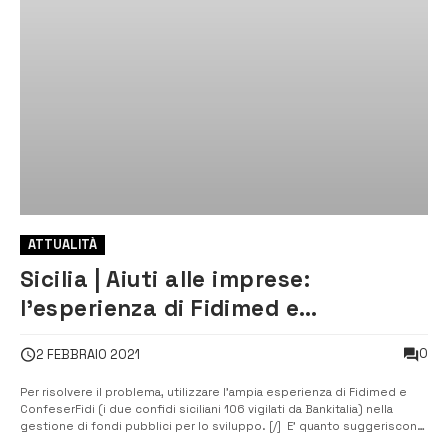
ATTUALITÀ
Sicilia | Aiuti alle imprese:
l’esperienza di Fidimed e
ConfederFidi
0
2 FEBBRAIO 2021
Per risolvere il problema, utilizzare l’ampia esperienza di Fidimed e
ConfeserFidi (i due confidi siciliani 106 vigilati da Bankitalia) nella
gestione di fondi pubblici per lo sviluppo. [/] E’ quanto suggeriscono
Confcommercio Sicilia, Confapi Sicilia, Unimpresa Sicilia e la