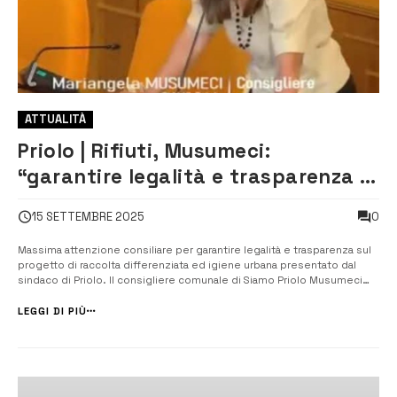
ATTUALITÀ
Priolo | Rifiuti, Musumeci:
“garantire legalità e trasparenza al
progetto”
0
15 SETTEMBRE 2025
Massima attenzione consiliare per garantire legalità e trasparenza sul
progetto di raccolta differenziata ed igiene urbana presentato dal
sindaco di Priolo. Il consigliere comunale di Siamo Priolo Musumeci
entra nel merito del nuovo piano dei rifiuti e nei giorni scorsi, in
assenza delle commissioni consiliari, ha partecipato alla riunione inf...
LEGGI DI PIÙ