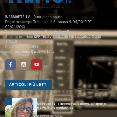
WEBMARTE.TV
– Quotidiano online
Registro stampa Tribunale di Siracusa N. 04/2010 DEL
09/04/2010
Direttore Responsabile:
Michele Accolla
Società editrice:
KFP TELEVISION AND WEB PRODUCTIONS
S.R.L.S.
P.Iva:
02184950893
mail:
redazione@webmarte.tv
ARTICOLI PIÙ LETTI
1
Siracusa | Si è insediata la nuova dirigente
dell’Ufficio scolastico
6 FEBBRAIO 2024