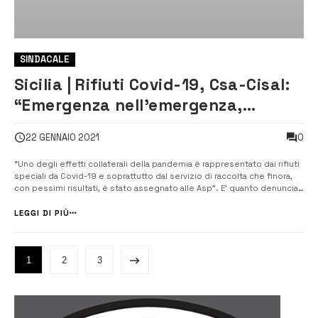
SINDACALE
Sicilia | Rifiuti Covid-19, Csa-Cisal:
“Emergenza nell’emergenza,
chiediamo incontro con Musumeci”
0
22 GENNAIO 2021
“Uno degli effetti collaterali della pandemia è rappresentato dai rifiuti
speciali da Covid-19 e soprattutto dal servizio di raccolta che finora,
con pessimi risultati, è stato assegnato alle Asp”. E’ quanto denuncia
la Cisal regionale. [/] “E’ sotto gli occhi di tutti che il sistema non
funziona, migliaia di siciliani in qua...
LEGGI DI PIÙ
1
2
3