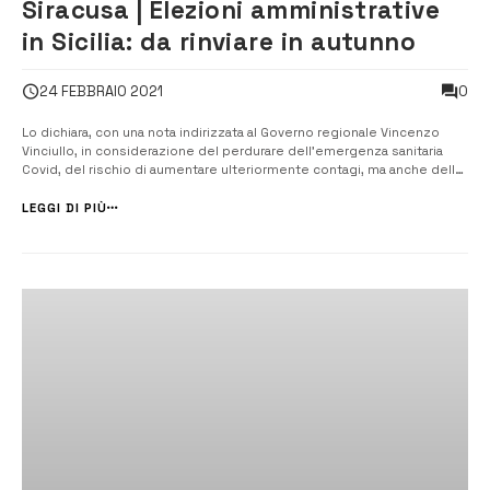
Siracusa | Elezioni amministrative
in Sicilia: da rinviare in autunno
0
24 FEBBRAIO 2021
Lo dichiara, con una nota indirizzata al Governo regionale Vincenzo
Vinciullo, in considerazione del perdurare dell’emergenza sanitaria
Covid, del rischio di aumentare ulteriormente contagi, ma anche delle
mutazioni in atto del virus e dalla scarsità di vaccini al momento
presente su tutto il territorio nazionale. [/] “Le elezioni amministrat...
LEGGI DI PIÙ