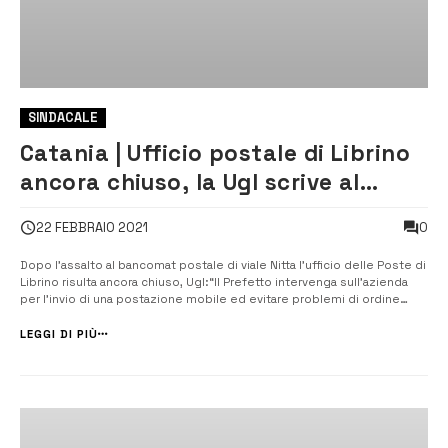
SINDACALE
Catania | Ufficio postale di Librino
ancora chiuso, la Ugl scrive al
Prefetto
0
22 FEBBRAIO 2021
Dopo l’assalto al bancomat postale di viale Nitta l’ufficio delle Poste di
Librino risulta ancora chiuso, Ugl:“Il Prefetto intervenga sull’azienda
per l’invio di una postazione mobile ed evitare problemi di ordine
pubblico”. [/] La Ugl di Catania ha inviato questa mattina una nota al
Prefetto etneo per chiedere un urgente intervento dell’Uffi...
LEGGI DI PIÙ