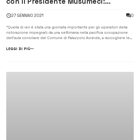
con il Presidente Musumeci:
necessari interventi rapidi per i
0
27 GENNAIO 2021
ristoratori
“Quella di ieri è stata una giornata importante per gli operatori della
ristorazione impegnati da una settimana nella pacifica occupazione
dell’aula consiliare del Comune di Palazzolo Acreide, a raccogliere le
istanze delle imprese locali c’era infatti il presidente della Regione
Siciliana Nello Musumeci”. [/] Ad intervenire è Gianpaolo...
LEGGI DI PIÙ