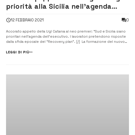
priorità alla Sicilia nell’agenda
dell’esecutivo
0
12 FEBBRAIO 2021
Accorato appello della Ugl Catania al neo premier: “Sud e Sicilia siano
prioritari nell’agenda dell’esecutivo. I lavoratori pretendono risposte
dalla sfida epocale del “Recovery plan”. [/] La formazione del nuovo
governo nazionale guidato da Mario Draghi è seguita con molta
attenzione anche dalla Ugl di Catania che, attraverso il segretario t...
LEGGI DI PIÙ