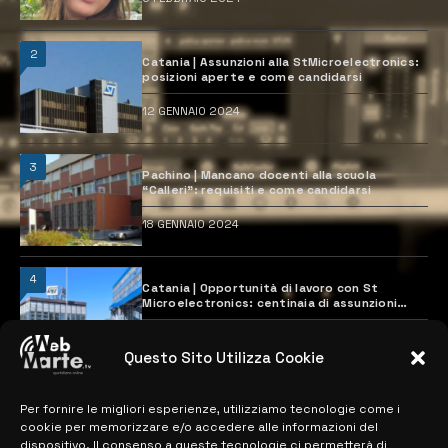
2
Catania | Assunzioni alla StMicroelectronics:
posizioni aperte e come candidarsi
12 GENNAIO 2024
3
Pachino | Mancano docenti alla scuola
“Calleri”: requisiti e come candidarsi
18 GENNAIO 2024
4
Catania | Opportunità di lavoro con St
Microelectronics: centinaia di assunzioni
previste
28 MARZO 2024
Questo Sito Utilizza Cookie
Per fornire le migliori esperienze, utilizziamo tecnologie come i
MAPPA DEL SITO
cookie per memorizzare e/o accedere alle informazioni del
dispositivo. Il consenso a queste tecnologie ci permetterà di