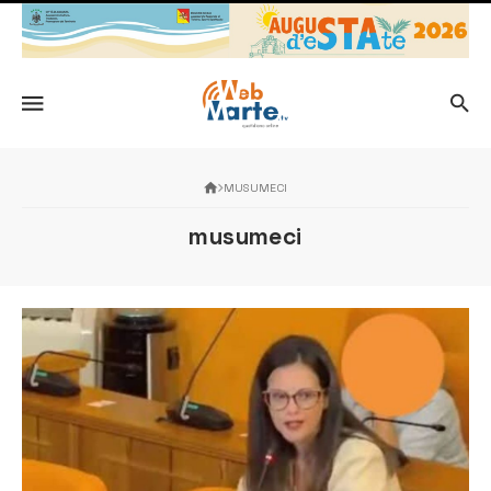
MUSUMECI
musumeci