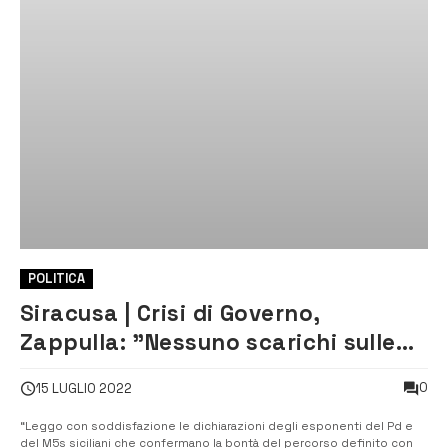
POLITICA
Siracusa | Crisi di Governo,
Zappulla: ”Nessuno scarichi sulle
primarie siciliane, tensioni e
0
15 LUGLIO 2022
divisioni
“Leggo con soddisfazione le dichiarazioni degli esponenti del Pd e
del M5s siciliani che confermano la bontà del percorso definito con