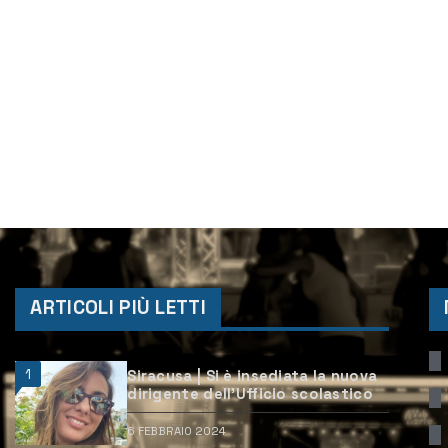
ARTICOLI PIÙ LETTI
1
Siracusa | Si è insediata la nuova
dirigente dell’Ufficio scolastico
6 FEBBRAIO 2024