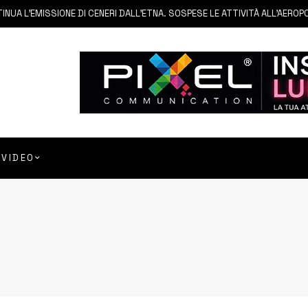
UA L’EMISSIONE DI CENERI DALL’ETNA. SOSPESE LE ATTIVITÀ ALL’AEROPO
VIDEO