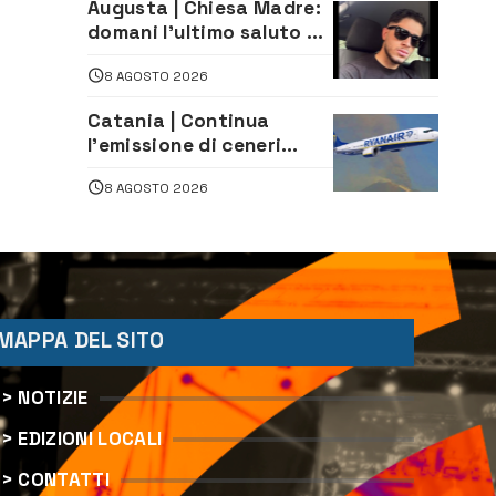
Augusta | Chiesa Madre:
Legale
domani l’ultimo saluto ad
Alessandro Sicuso,
8 AGOSTO 2026
morto in un incidente
stradale
Catania | Continua
l’emissione di ceneri
dall’Etna. Sospese le
8 AGOSTO 2026
attività all’aeroporto di
Fontanarossa
MAPPA DEL SITO
> NOTIZIE
> EDIZIONI LOCALI
> CONTATTI