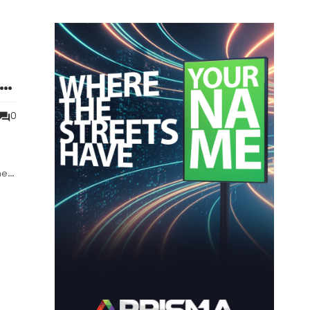
ni
0
he