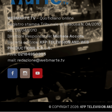
WEBMARTE.TV
– Quotidiano online
Registro stampa Tribunale di Siracusa N. 04/2010
DEL 09/04/2010
Direttore Responsabile:
Michele Accolla
Società editrice:
KFP TELEVISION AND WEB
PRODUCTIONS S.R.L.S.
P.Iva:
02184950893
mail:
redazione@webmarte.tv
© COPYRIGHT 2026:
KFP TELEVISION AN