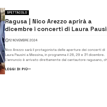
SPETTACOLO
Ragusa | Nico Arezzo aprirà a
dicembre i concerti di Laura Pausi
a Messina [VIDEO]
12 NOVEMBRE 2024
Nico Arezzo sarà il protagonista delle aperture dei concerti di
Laura Pausini a Messina, in programma il 28, 29 e 31 dicembre.
L’annuncio è arrivato direttamente dal cantautore ragusano, c
ha condiviso sui suoi canali social un emozionante video in cui
LEGGI DI PIÙ
guarda il messaggio inviato dalla stessa Pausini. In questo
videomessaggio, la canta...