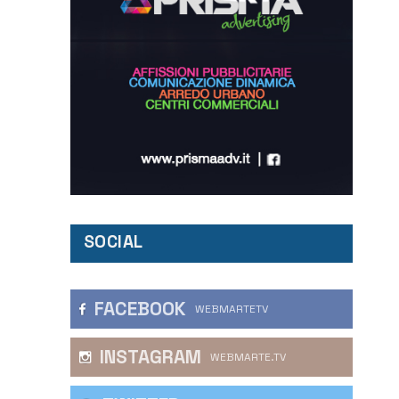
SOCIAL
FACEBOOK
WEBMARTETV
INSTAGRAM
WEBMARTE.TV