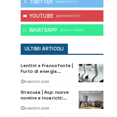
TWITTER
WEBMARTETV
YOUTUBE
@WEBMARTETV
WHATSAPP
‎SEGUI IL CANALE
ULTIMI ARTICOLI
Lentini e Francofonte |
Furto di energia
elettrica, denunciate 4
8 AGOSTO 2026
persone
Siracusa | Asp: nuove
nomine e incarichi:
Mazzola al Laboratorio
8 AGOSTO 2026
di Sanità pubblica,
Matteliano al Servizio