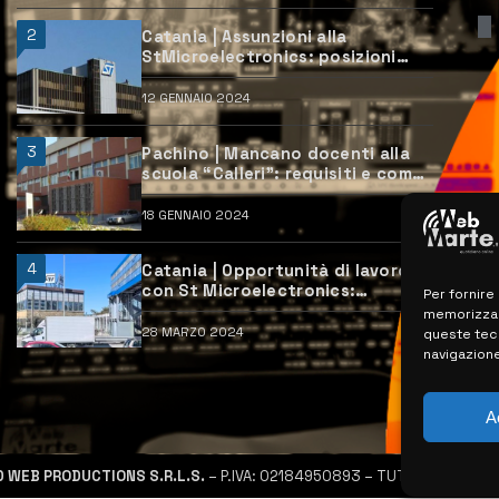
2
Catania | Assunzioni alla
StMicroelectronics: posizioni
aperte e come candidarsi
12 GENNAIO 2024
3
Pachino | Mancano docenti alla
scuola “Calleri”: requisiti e come
candidarsi
18 GENNAIO 2024
4
Catania | Opportunità di lavoro
con St Microelectronics:
Per fornire
centinaia di assunzioni previste
memorizzare
28 MARZO 2024
queste tec
navigazione
A
D WEB PRODUCTIONS S.R.L.S.
– P.IVA: 02184950893 – TUTTI I DIRITTI R