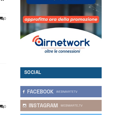
0
SOCIAL
FACEBOOK
WEBMARTETV
INSTAGRAM
WEBMARTE.TV
0