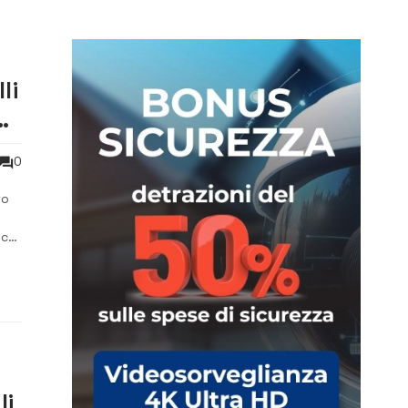
li
0
to
ica.
li