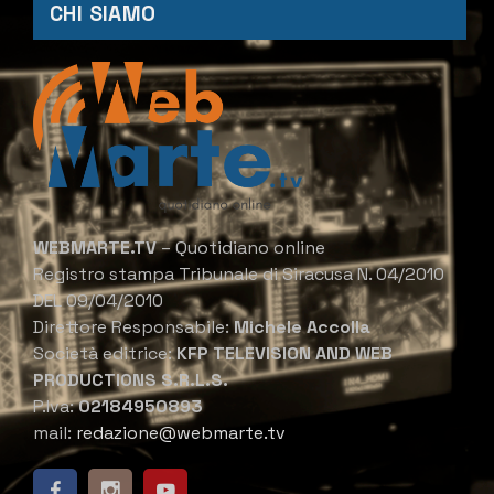
CHI SIAMO
WEBMARTE.TV
– Quotidiano online
Registro stampa Tribunale di Siracusa N. 04/2010
DEL 09/04/2010
Direttore Responsabile:
Michele Accolla
Società editrice:
KFP TELEVISION AND WEB
PRODUCTIONS S.R.L.S.
P.Iva:
02184950893
mail:
redazione@webmarte.tv