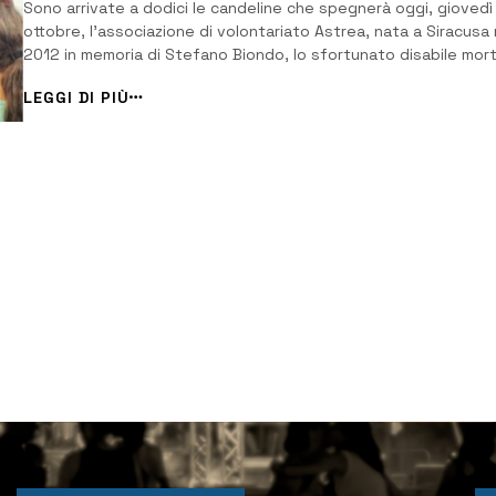
Sono arrivate a dodici le candeline che spegnerà oggi, giovedì
ottobre, l’associazione di volontariato Astrea, nata a Siracusa 
2012 in memoria di Stefano Biondo, lo sfortunato disabile mor
soli 21 anni per un caso di malasanità. Una dozzina di anni spesi
LEGGI DI PIÙ
giornalmente in aiuto delle fasce più vulnerabili del territorio e
[&hellip...