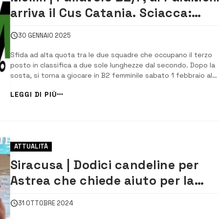
arriva il Cus Catania. Sciacca:
“Conosciamo la loro forza”
30 GENNAIO 2025
Sfida ad alta quota tra le due squadre che occupano il terzo
posto in classifica a due sole lunghezze dal secondo. Dopo la
sosta, si torna a giocare in B2 femminile sabato 1 febbraio al
PalaMelilli per la prima giornata del girone di ritorno, con il Melilli
LEGGI DI PIÙ
Volley ospita il Cus Catania. All’andata, il Melilli […]
ATTUALITÀ
Siracusa | Dodici candeline per
Astrea che chiede aiuto per la
piccola Noemi
31 OTTOBRE 2024