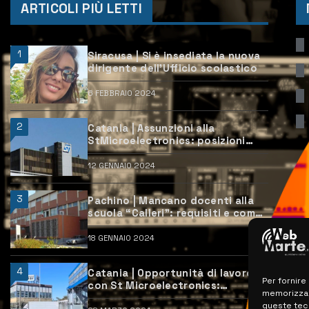
ARTICOLI PIÙ LETTI
1
Siracusa | Si è insediata la nuova
dirigente dell’Ufficio scolastico
6 FEBBRAIO 2024
2
Catania | Assunzioni alla
StMicroelectronics: posizioni
aperte e come candidarsi
12 GENNAIO 2024
3
Pachino | Mancano docenti alla
scuola “Calleri”: requisiti e come
candidarsi
18 GENNAIO 2024
4
Catania | Opportunità di lavoro
Per fornire
con St Microelectronics:
memorizzare
centinaia di assunzioni previste
queste tec