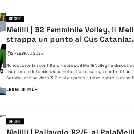
SPORT
Melilli | B2 Femminile Volley, il Melil
strappa un punto al Cus Catania:
sfida decisa al tiebreak [VIDEO]
2 FEBBRAIO 2025
Nonostante la sconfitta al tiebreak, il Melilli Volley ha dimostra
carattere e determinazione nella sfida casalinga contro il Cus
Catania, che ha vinto 3-2 e si è ripreso il terzo posto in classif
Nel palazzetto di via Gorizia, l’incontro si è subito presentato
LEGGI DI PIÙ
come una battaglia intensa. Il primo set ha visto le padrone di
[…]...
SPORT
Melilli | Pallavolo B2/F, al PalaMelil