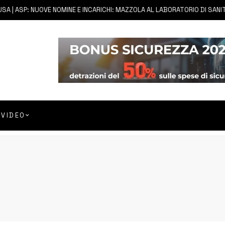
| ASP: NUOVE NOMINE E INCARICHI: MAZZOLA AL LABORATORIO DI SANITÀ 
VIDEO