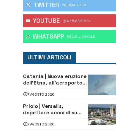
TWITTER
WEBMARTETV
YOUTUBE
@WEBMARTETV
WHATSAPP
‎SEGUI IL CANALE
ULTIMI ARTICOLI
Catania | Nuova eruzione
dell’Etna, all’aeroporto
Bellini voli in arrivo
7 AGOSTO 2026
dirottati
Priolo | Versalis,
rispettare accordi su
salvaguardia dei posti di
7 AGOSTO 2026
lavoro. Il sindaco scrive