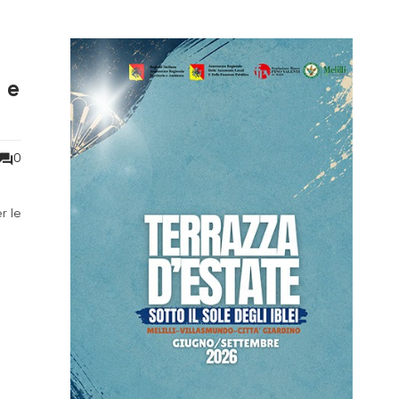
 e
0
r le
e