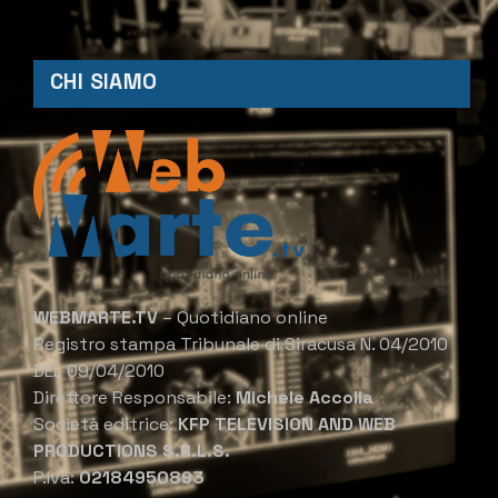
CHI SIAMO
WEBMARTE.TV
– Quotidiano online
Registro stampa Tribunale di Siracusa N. 04/2010
DEL 09/04/2010
Direttore Responsabile:
Michele Accolla
Società editrice:
KFP TELEVISION AND WEB
PRODUCTIONS S.R.L.S.
P.Iva:
02184950893