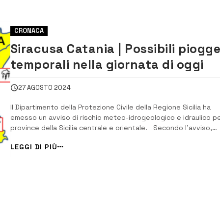
CRONACA
Siracusa Catania | Possibili piogge
temporali nella giornata di oggi
27 AGOSTO 2024
Il Dipartimento della Protezione Civile della Regione Sicilia ha
emesso un avviso di rischio meteo-idrogeologico e idraulico pe
province della Sicilia centrale e orientale. Secondo l’avviso,
“dalla tarda mattinata di oggi, martedì 27 agosto 2024, e per l
LEGGI DI PIÙ
successive 9-12 ore si prevedono precipitazioni sparse, a
prevalente carattere di r...