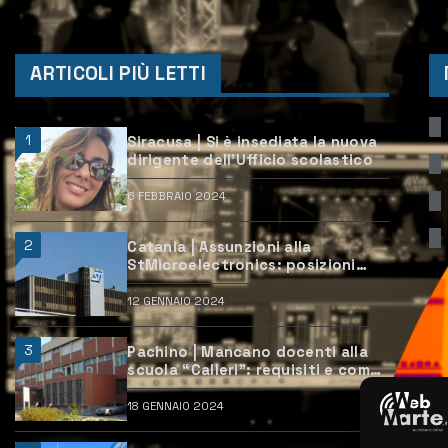
ARTICOLI PIÙ LETTI
1
Siracusa | Si è insediata la nuova
dirigente dell’Ufficio scolastico
6 FEBBRAIO 2024
2
Catania | Assunzioni alla
StMicroelectronics: posizioni
aperte e come candidarsi
12 GENNAIO 2024
3
Pachino | Mancano docenti alla
scuola “Calleri”: requisiti e come
candidarsi
18 GENNAIO 2024