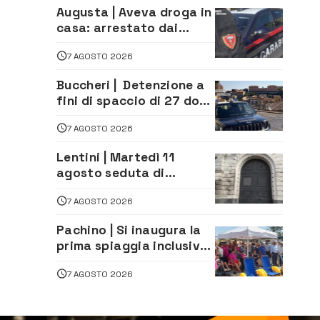
alla società
Augusta | Aveva droga in
casa: arrestato dai
Carabinieri 31enne
7 AGOSTO 2026
Buccheri | Detenzione a
fini di spaccio di 27 dosi
di droga: denunciati tre
7 AGOSTO 2026
20enni
Lentini | Martedì 11
agosto seduta di
Consiglio Comunale
7 AGOSTO 2026
Pachino | Si inaugura la
prima spiaggia inclusiva
della provincia:
7 AGOSTO 2026
assistenza e prevenzione
aperte a tutti