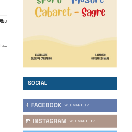
0
le
ia
SOCIAL
FACEBOOK
WEBMARTETV
INSTAGRAM
WEBMARTE.TV