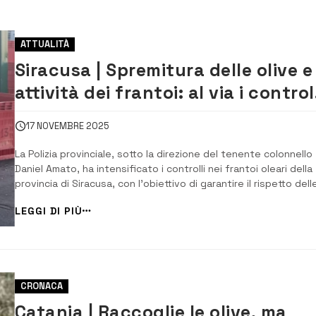
ATTUALITÀ
Siracusa | Spremitura delle olive e
attività dei frantoi: al via i control
della Polizia provinciale
17 NOVEMBRE 2025
La Polizia provinciale, sotto la direzione del tenente colonnello
Daniel Amato, ha intensificato i controlli nei frantoi oleari della
provincia di Siracusa, con l’obiettivo di garantire il rispetto dell
normative ambientali, igienico-sanitarie e di sicurezza, e di
LEGGI DI PIÙ
tutelare l’eccellenza delle produzioni locali. L’attività ispettiva,
condotta i...
CRONACA
Catania | Raccoglie le olive, ma