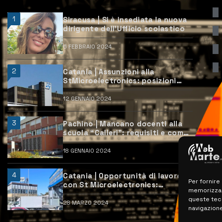
1
Siracusa | Si è insediata la nuova
dirigente dell’Ufficio scolastico
6 FEBBRAIO 2024
2
Catania | Assunzioni alla
StMicroelectronics: posizioni
aperte e come candidarsi
12 GENNAIO 2024
3
Pachino | Mancano docenti alla
scuola “Calleri”: requisiti e come
candidarsi
18 GENNAIO 2024
4
Catania | Opportunità di lavoro
Per fornire
con St Microelectronics:
memorizzare
centinaia di assunzioni previste
queste tec
28 MARZO 2024
navigazione