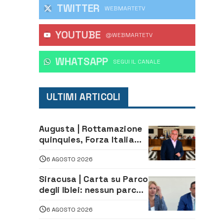
TWITTER
WEBMARTETV
YOUTUBE
@WEBMARTETV
WHATSAPP
‎SEGUI IL CANALE
ULTIMI ARTICOLI
Augusta | Rottamazione
quinquies, Forza Italia
rivendica il risultato:
6 AGOSTO 2026
«La proposta è nostra»
Siracusa | Carta su Parco
degli Iblei: nessun parco
può nascere contro le
6 AGOSTO 2026
comunità e il territorio