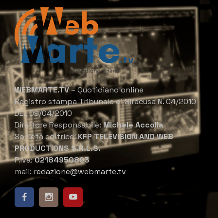
WEBMARTE.TV
– Quotidiano online
Registro stampa Tribunale di Siracusa N. 04/2010
DEL 09/04/2010
Direttore Responsabile:
Michele Accolla
Società editrice:
KFP TELEVISION AND WEB
PRODUCTIONS S.R.L.S.
P.Iva:
02184950893
mail:
redazione@webmarte.tv