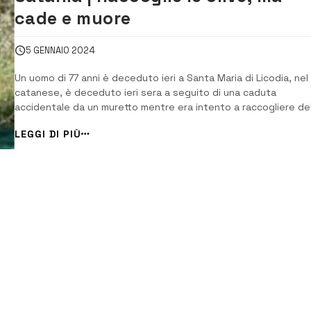
cade e muore
5 GENNAIO 2024
Un uomo di 77 anni è deceduto ieri a Santa Maria di Licodia, nel
catanese, è deceduto ieri sera a seguito di una caduta
accidentale da un muretto mentre era intento a raccogliere del
olive. La tragedia è avvenuta in un terreno di proprietà della
LEGGI DI PIÙ
vittima, originaria di Camporotondo Etneo, dove era in compagn
della moglie, la quale ha [&hell...