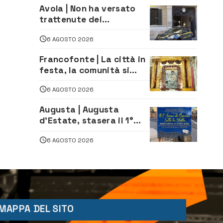
Avola | Non ha versato
trattenute dei
lavoratori: sequestrati
6 AGOSTO 2026
oltre 700 mila euro a
imprenditore della
Francofonte | La città in
climatizzazione
festa, la comunità si
affida alla Madonna
6 AGOSTO 2026
della Neve tra fede e
tradizione
Augusta | Augusta
d’Estate, stasera il 1°
Torneo di Burraco sotto
6 AGOSTO 2026
le Stelle: piazza
D’Astorga già sold out
MAPPA DEL SITO