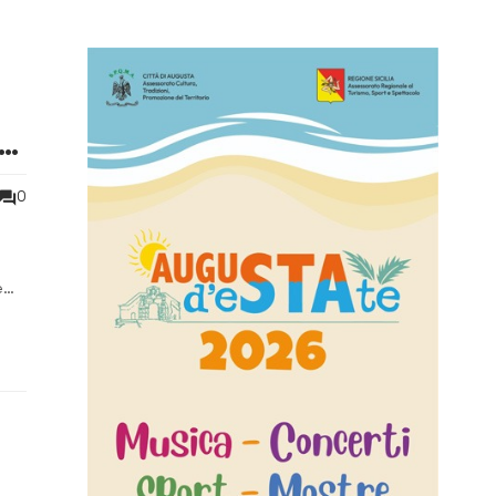
li
0
e