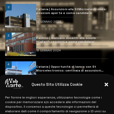
2
Catania | Assunzioni alla StMicroelectronics:
posizioni aperte e come candidarsi
12 GENNAIO 2024
3
Pachino | Mancano docenti alla scuola
“Calleri”: requisiti e come candidarsi
18 GENNAIO 2024
4
Catania | Opportunità di lavoro con St
Microelectronics: centinaia di assunzioni
previste
28 MARZO 2024
Questo Sito Utilizza Cookie
Per fornire le migliori esperienze, utilizziamo tecnologie come i
MAPPA DEL SITO
cookie per memorizzare e/o accedere alle informazioni del
dispositivo. Il consenso a queste tecnologie ci permetterà di
> NOTIZIE
elaborare dati come il comportamento di navigazione o ID unici su