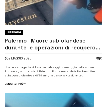
CRONACA
Palermo | Muore sub olandese
durante le operazioni di recupero
del relitto Bayesian
0
9 MAGGIO 2025
Una nuova tragedia si è consumata oggi pomeriggio nelle acque di
Porticello, in provincia di Palermo. Robcornelis Maria Huijben Uiben,
subacqueo olandese di 39 anni, ha perso la vita durante
un’immersione nell’ambito delle operazioni preparatorie al recupero
del Bayesian, il mega-yacht affondato lo scorso 19 agosto, tragedia
LEGGI DI PIÙ
che causò la...