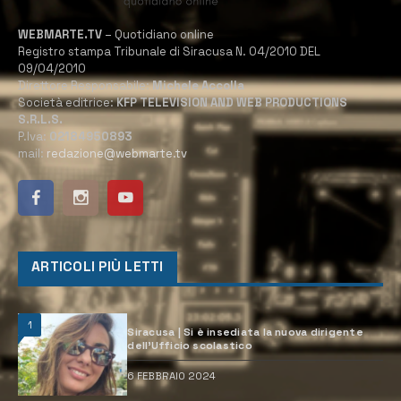
WEBMARTE.TV
– Quotidiano online
Registro stampa Tribunale di Siracusa N. 04/2010 DEL
09/04/2010
Direttore Responsabile:
Michele Accolla
Società editrice:
KFP TELEVISION AND WEB PRODUCTIONS
S.R.L.S.
P.Iva:
02184950893
mail:
redazione@webmarte.tv
ARTICOLI PIÙ LETTI
1
Siracusa | Si è insediata la nuova dirigente
dell’Ufficio scolastico
6 FEBBRAIO 2024