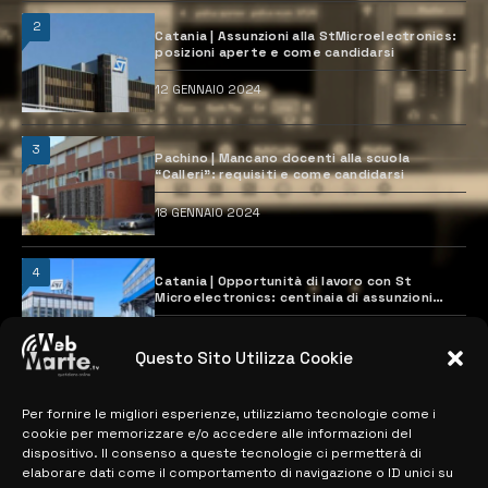
2
Catania | Assunzioni alla StMicroelectronics:
posizioni aperte e come candidarsi
12 GENNAIO 2024
3
Pachino | Mancano docenti alla scuola
“Calleri”: requisiti e come candidarsi
18 GENNAIO 2024
4
Catania | Opportunità di lavoro con St
Microelectronics: centinaia di assunzioni
previste
28 MARZO 2024
Questo Sito Utilizza Cookie
Per fornire le migliori esperienze, utilizziamo tecnologie come i
MAPPA DEL SITO
cookie per memorizzare e/o accedere alle informazioni del
dispositivo. Il consenso a queste tecnologie ci permetterà di
> NOTIZIE
elaborare dati come il comportamento di navigazione o ID unici su