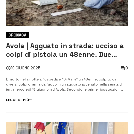
CRONACA
Avola | Agguato in strada: ucciso a
colpi di pistola un 48enne. Due
persone si sarebbero costituite
0
19 GIUGNO 2025
È morto nella notte all’ospedale “Di Maria” un 48enne, colpito da
diversi colpi di arma da fuoco in un agguato avvenuto nella serata di
ieri, mercoledì 18 giugno, ad Avola. Secondo le prime ricostruzioni
degli investigatori, tutto sarebbe iniziato con un inseguimento per le
vie della cittadina siracusana. L’uomo si trovava alla gui...
LEGGI DI PIÙ