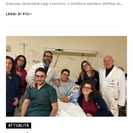
Siracusa, riprenderà oggi il servizio. Il direttore sanitario dell’Asp di
Siracusa, Salvo Madonia, ha disposto la revoca della sospensione
temporanea di Ostetricia presso UOC Ginecologia e Ostetricia...
LEGGI DI PIÙ
ATTUALITÀ