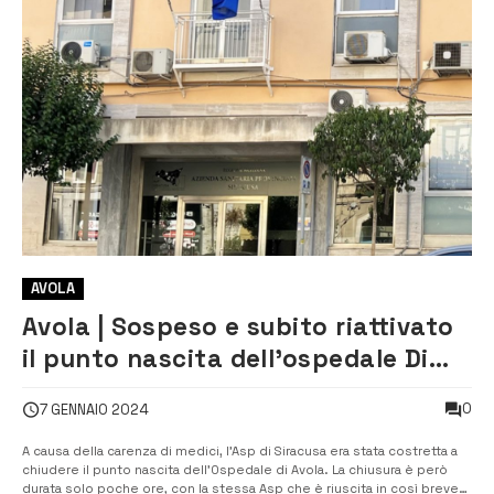
AVOLA
Avola | Sospeso e subito riattivato
il punto nascita dell’ospedale Di
Maria
0
7 GENNAIO 2024
A causa della carenza di medici, l’Asp di Siracusa era stata costretta a
chiudere il punto nascita dell’Ospedale di Avola. La chiusura è però
durata solo poche ore, con la stessa Asp che è riuscita in così breve