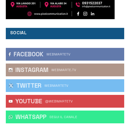
SOCIAL
FACEBOOK
WEBMARTETV
INSTAGRAM
WEBMARTE.TV
TWITTER
WEBMARTETV
YOUTUBE
@WEBMARTETV
WHATSAPP
‎SEGUI IL CANALE