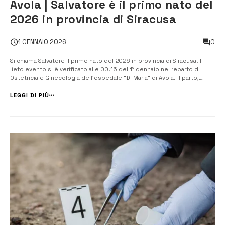
Avola | Salvatore è il primo nato del
2026 in provincia di Siracusa
0
1 GENNAIO 2026
Si chiama Salvatore il primo nato del 2026 in provincia di Siracusa. Il
lieto evento si è verificato alle 00.16 del 1° gennaio nel reparto di
Ostetricia e Ginecologia dell’ospedale “Di Maria” di Avola. Il parto,
avvenuto per via naturale, si è svolto sotto la direzione del primario
Rosario Zarbo. Il neonato pesa 3,330 chilogrammi […]...
LEGGI DI PIÙ