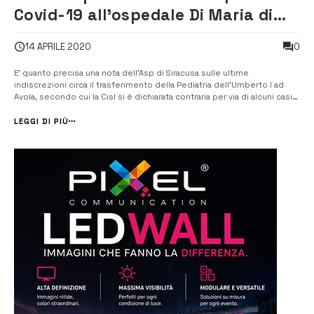
Covid-19 all’ospedale Di Maria di
Avola
0
14 APRILE 2020
E’ quanto precisa una nota dell’Asp di Siracusa sulle ultime
indiscrezioni circa il trasferimento della Pediatria dell’Umberto I ad
Avola, secondo cui la Cisl si è dichiarata contraria per via di alcuni casi
positivi al Di Maria che di fatto metterebbero a rischio il reparto da
trasferire. [/] La notizia secondo cui sarebbe emerso un […...
LEGGI DI PIÙ