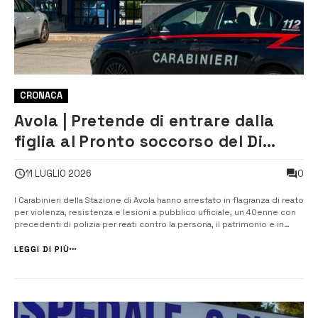
CRONACA
Avola | Pretende di entrare dalla
figlia al Pronto soccorso del Di
Maria e aggredisce i Carabinieri:
0
11 LUGLIO 2026
arrestato
I Carabinieri della Stazione di Avola hanno arrestato in flagranza di reato
per violenza, resistenza e lesioni a pubblico ufficiale, un 40enne con
precedenti di polizia per reati contro la persona, il patrimonio e in
materia di stupefacenti. Giovedì sera, i Carabinieri della Stazione di
Avola e della Radiomobile di Noto sono intervenuti al Pro...
LEGGI DI PIÙ