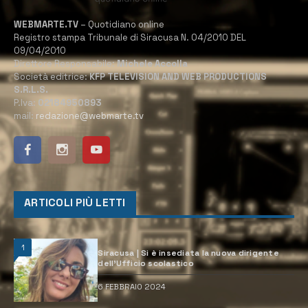
WEBMARTE.TV
– Quotidiano online
Registro stampa Tribunale di Siracusa N. 04/2010 DEL
09/04/2010
Direttore Responsabile:
Michele Accolla
Società editrice:
KFP TELEVISION AND WEB PRODUCTIONS
S.R.L.S.
P.Iva:
02184950893
mail:
redazione@webmarte.tv
ARTICOLI PIÙ LETTI
1
Siracusa | Si è insediata la nuova dirigente
dell’Ufficio scolastico
6 FEBBRAIO 2024