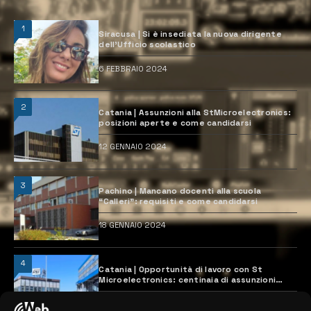
1
Siracusa | Si è insediata la nuova dirigente
dell’Ufficio scolastico
6 FEBBRAIO 2024
2
Catania | Assunzioni alla StMicroelectronics:
posizioni aperte e come candidarsi
12 GENNAIO 2024
3
Pachino | Mancano docenti alla scuola
“Calleri”: requisiti e come candidarsi
18 GENNAIO 2024
4
Catania | Opportunità di lavoro con St
Microelectronics: centinaia di assunzioni
previste
28 MARZO 2024