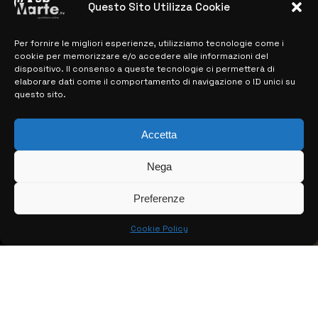
Questo Sito Utilizza Cookie
Per fornire le migliori esperienze, utilizziamo tecnologie come i
MAPPA DEL SITO
cookie per memorizzare e/o accedere alle informazioni del
dispositivo. Il consenso a queste tecnologie ci permetterà di
> NOTIZIE
elaborare dati come il comportamento di navigazione o ID unici su
questo sito.
> EDIZIONI LOCALI
Accetta
> CONTATTI
> INFO
Nega
Preferenze
Cookie Policy
© COPYRIGHT 2026:
KFP TELEVISION AND WEB PRODUCTIONS
S.R.L.S.
– P.IVA: 02184950893 – TUTTI I DIRITTI RISERVATI –