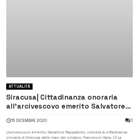
ATTUALITÀ
Siracusa| Cittadinanza onoraria
all’arcivescovo emerito Salvatore
Pappalardo
0
15 DICEMBRE 2020
L’arcivescovo emerito, Salvatore Pappalardo, riceverà la cittadinanza
onoraria di Siracusa dalle mani del sindaco, Francesco Italia. [/] La