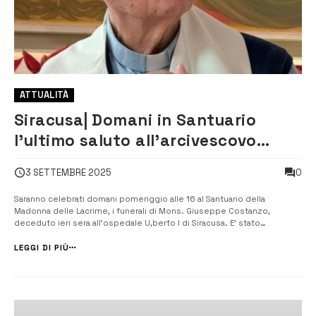
ATTUALITÀ
Siracusa| Domani in Santuario
l’ultimo saluto all’arcivescovo
emerito mons. Giuseppe Costanzo
0
3 SETTEMBRE 2025
Saranno celebrati domani pomeriggio alle 16 al Santuario della
Madonna delle Lacrime, i funerali di Mons. Giuseppe Costanzo,
deceduto ieri sera all’ospedale U,berto I di Siracusa. E’ stato
arcivescovo di Siracusa dal 1989 al 2008. Poi ha lasciato la guida
pastorale della Diocesi per raggiunti limiti di età nel 2008. Questa
LEGGI DI PIÙ
mattina ...