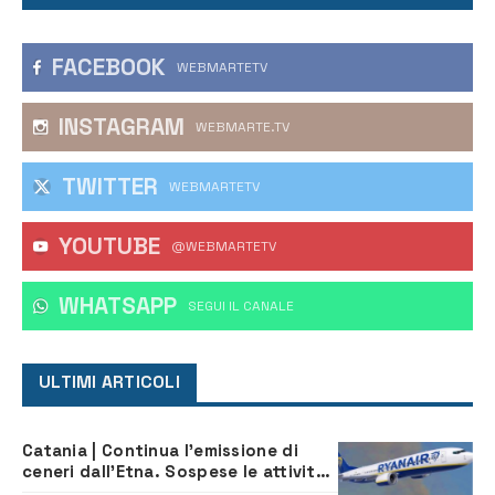
FACEBOOK
WEBMARTETV
INSTAGRAM
WEBMARTE.TV
TWITTER
WEBMARTETV
YOUTUBE
@WEBMARTETV
WHATSAPP
‎SEGUI IL CANALE
ULTIMI ARTICOLI
Catania | Continua l’emissione di
ceneri dall’Etna. Sospese le attività
all’aeroporto di Fontanarossa