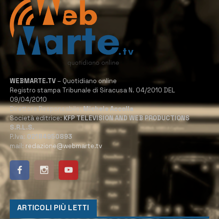
WEBMARTE.TV
– Quotidiano online
Registro stampa Tribunale di Siracusa N. 04/2010 DEL
09/04/2010
Direttore Responsabile:
Michele Accolla
Società editrice:
KFP TELEVISION AND WEB PRODUCTIONS
S.R.L.S.
P.Iva:
02184950893
mail:
redazione@webmarte.tv
ARTICOLI PIÙ LETTI