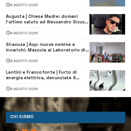
8 AGOSTO 2026
Augusta | Chiesa Madre: domani
l’ultimo saluto ad Alessandro Sicuso,
morto in un incidente stradale
8 AGOSTO 2026
Siracusa | Asp: nuove nomine e
incarichi: Mazzola al Laboratorio di
Sanità pubblica, Matteliano al
Servizio Legale
8 AGOSTO 2026
Lentini e Francofonte | Furto di
energia elettrica, denunciate 4
persone
8 AGOSTO 2026
CHI SIAMO