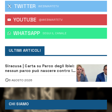
TWITTER
WEBMARTETV
YOUTUBE
@WEBMARTETV
WHATSAPP
‎SEGUI IL CANALE
ULTIMI ARTICOLI
Siracusa | Carta su Parco degli Iblei:
nessun parco può nascere contro le
comunità e il territorio
6 AGOSTO 2026
CHI SIAMO