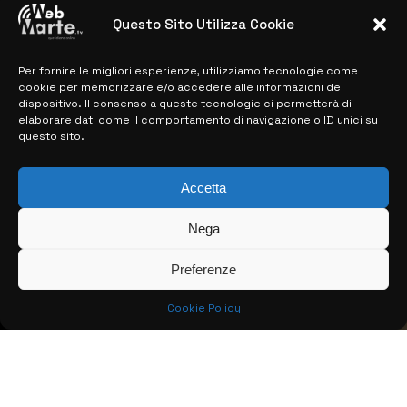
28 MARZO 2024
Questo Sito Utilizza Cookie
Per fornire le migliori esperienze, utilizziamo tecnologie come i
MAPPA DEL SITO
cookie per memorizzare e/o accedere alle informazioni del
dispositivo. Il consenso a queste tecnologie ci permetterà di
> NOTIZIE
elaborare dati come il comportamento di navigazione o ID unici su
questo sito.
> EDIZIONI LOCALI
> CONTATTI
Accetta
> INFO
Nega
Preferenze
Cookie Policy
© COPYRIGHT 2026:
KFP TELEVISION AND WEB PRODUCTIONS
S.R.L.S.
– P.IVA: 02184950893 – TUTTI I DIRITTI RISERVATI –