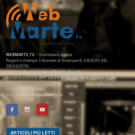
WEBMARTE.TV
– Quotidiano online
Registro stampa Tribunale di Siracusa N. 04/2010 DEL
09/04/2010
Direttore Responsabile:
Michele Accolla
Società editrice:
KFP TELEVISION AND WEB PRODUCTIONS
S.R.L.S.
P.Iva:
02184950893
mail:
redazione@webmarte.tv
ARTICOLI PIÙ LETTI