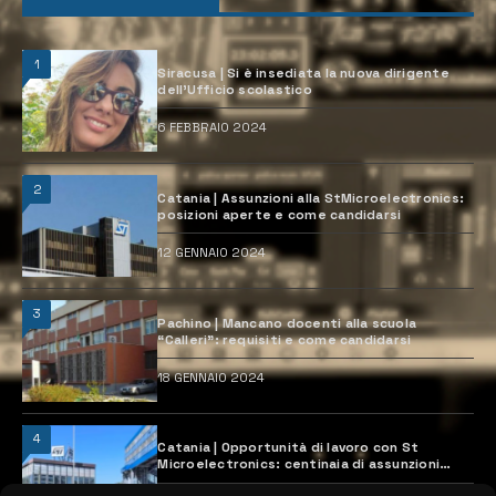
1
Siracusa | Si è insediata la nuova dirigente
dell’Ufficio scolastico
6 FEBBRAIO 2024
2
Catania | Assunzioni alla StMicroelectronics:
posizioni aperte e come candidarsi
12 GENNAIO 2024
3
Pachino | Mancano docenti alla scuola
“Calleri”: requisiti e come candidarsi
18 GENNAIO 2024
4
Catania | Opportunità di lavoro con St
Microelectronics: centinaia di assunzioni
previste