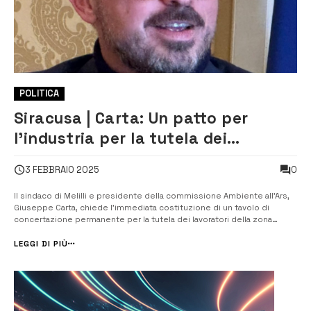
POLITICA
Siracusa | Carta: Un patto per
l’industria per la tutela dei
lavoratori della zona industriale
0
3 FEBBRAIO 2025
Il sindaco di Melilli e presidente della commissione Ambiente all’Ars,
Giuseppe Carta, chiede l’immediata costituzione di un tavolo di
concertazione permanente per la tutela dei lavoratori della zona
industriale, un ‘patto per l’industria’ per affrontare la crisi del
petrolchimico siracusano. Il recente annuncio di Sasol di voler
LEGGI DI PIÙ
chiudere un i...