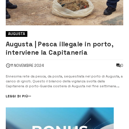
AUGUSTA
Augusta | Pesca illegale in porto,
interviene la Capitaneria
0
11 NOVEMBRE 2024
Ennesima rete da pesca, da posta, sequestrata nel porto di Augusta, a
carico di ignoti. Questo il bilancio della vigilanza svolta dalla
Capitaneria di porto-Guardia costiera di Augusta nel fine settimana.
Durante un’attività di pattugliamento marittimo effettuata nel porto di
Augusta, una motovedetta della Guardia costiera di Augusta, ed in pa...
LEGGI DI PIÙ