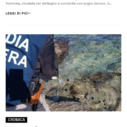
fulminea, studiata nel dettaglio e condotta con piglio deciso. Il
personale è intervenuto nelle prime ore di stamattina nell’area
industriale di Punta Cugno, dove la pesca è tassativamente vietata a
LEGGI DI PIÙ
causa della...
CRONACA