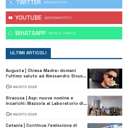
TWITTER
WEBMARTETV
YOUTUBE
@WEBMARTETV
WHATSAPP
‎SEGUI IL CANALE
ULTIMI ARTICOLI
Augusta | Chiesa Madre: domani
l’ultimo saluto ad Alessandro Sicuso,
morto in un incidente stradale
8 AGOSTO 2026
Siracusa | Asp: nuove nomine e
incarichi: Mazzola al Laboratorio di
Sanità pubblica, Matteliano al
Servizio Legale
8 AGOSTO 2026
Catania | Continua l’emissione di