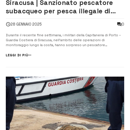
Siracusa | Sanzionato pescatore
subacqueo per pesca illegale di
ricci di mare
0
28 GENNAIO 2025
Durante il recente fine settimana, i militari della Capitaneria di Porto –
Guardia Costiera di Siracusa, nell’ambito delle operazioni di
monitoraggio lungo la costa, hanno sorpreso un pescatore
subacqueo nella “Baia di Santa Panagia”, intento a raccogliere circa 100
esemplari di riccio di mare, ben oltre il limite massimo di 50 sta...
LEGGI DI PIÙ