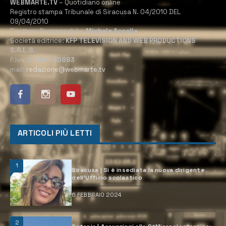
WEBMARTE.TV
– Quotidiano online
Registro stampa Tribunale di Siracusa N. 04/2010 DEL
09/04/2010
Direttore Responsabile:
Michele Accolla
Società editrice:
KFP TELEVISION AND WEB PRODUCTIONS
S.R.L.S.
P.Iva:
02184950893
mail:
redazione@webmarte.tv
ARTICOLI PIÙ LETTI
1
Siracusa | Si è insediata la nuova dirigente
dell’Ufficio scolastico
6 FEBBRAIO 2024
2