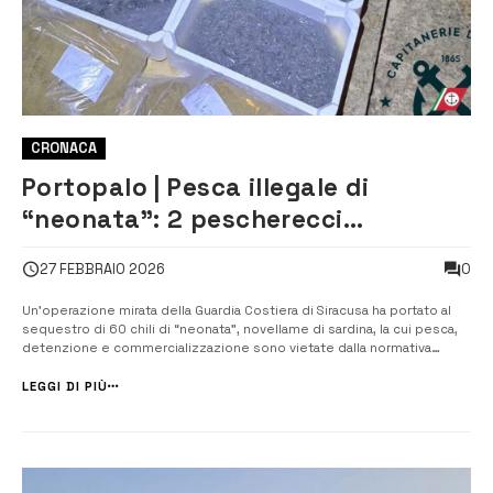
CRONACA
Portopalo | Pesca illegale di
“neonata”: 2 pescherecci
sanzionati per 12.000 euro.
0
27 FEBBRAIO 2026
Sequestrati oltre 60 chili
Un’operazione mirata della Guardia Costiera di Siracusa ha portato al
sequestro di 60 chili di “neonata”, novellame di sardina, la cui pesca,
detenzione e commercializzazione sono vietate dalla normativa
vigente. L’azione di vigilanza pesca ha visto impegnati 8 militari
“ispettori pesca” ed una motovedetta dell’ufficio locale marittimo –...
LEGGI DI PIÙ