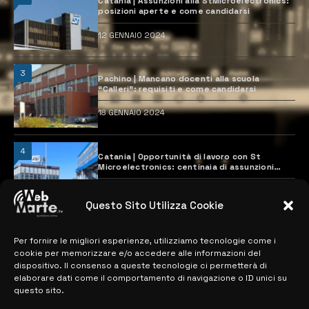
Catania | Assunzioni alla StMicroelectronics:
posizioni aperte e come candidarsi
12 GENNAIO 2024
3
Pachino | Mancano docenti alla scuola
“Calleri”: requisiti e come candidarsi
18 GENNAIO 2024
4
Catania | Opportunità di lavoro con St
Microelectronics: centinaia di assunzioni
previste
28 MARZO 2024
Questo Sito Utilizza Cookie
Per fornire le migliori esperienze, utilizziamo tecnologie come i
MAPPA DEL SITO
cookie per memorizzare e/o accedere alle informazioni del
dispositivo. Il consenso a queste tecnologie ci permetterà di
> NOTIZIE
elaborare dati come il comportamento di navigazione o ID unici su
questo sito.
> EDIZIONI LOCALI