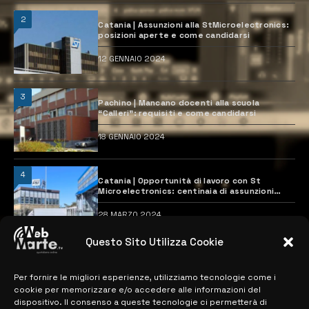
2
Catania | Assunzioni alla StMicroelectronics:
posizioni aperte e come candidarsi
12 GENNAIO 2024
3
Pachino | Mancano docenti alla scuola
“Calleri”: requisiti e come candidarsi
18 GENNAIO 2024
4
Catania | Opportunità di lavoro con St
Microelectronics: centinaia di assunzioni
previste
28 MARZO 2024
Questo Sito Utilizza Cookie
MAPPA DEL SITO
Per fornire le migliori esperienze, utilizziamo tecnologie come i
cookie per memorizzare e/o accedere alle informazioni del
> NOTIZIE
dispositivo. Il consenso a queste tecnologie ci permetterà di