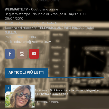
WEBMARTE.TV
– Quotidiano online
Registro stampa Tribunale di Siracusa N. 04/2010 DEL
09/04/2010
Direttore Responsabile:
Michele Accolla
Società editrice:
KFP TELEVISION AND WEB PRODUCTIONS
S.R.L.S.
P.Iva:
02184950893
mail:
redazione@webmarte.tv
ARTICOLI PIÙ LETTI
1
Siracusa | Si è insediata la nuova dirigente
dell’Ufficio scolastico
6 FEBBRAIO 2024