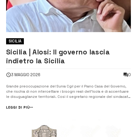
SICILIA
Sicilia | Alosi: Il governo lascia
indietro la Sicilia
0
3 MAGGIO 2026
Grande preoccupazione del Sunia Cgil per il Piano Casa del Governo,
che rischia di non intercettare i bisogni reali dell’Isola e di accentuare
le disuguaglianze territoriali. Così il segretario regionale del sindacato
degli inquilini Robero Alosi. “In Sicilia l’emergenza abitativa non può
essere separata dalla condizione economica e produttiva...
LEGGI DI PIÙ