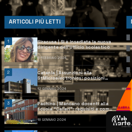
ARTICOLI PIÙ LETTI
1
Siracusa | Si è insediata la nuova
dirigente dell’Ufficio scolastico
6 FEBBRAIO 2024
2
Catania | Assunzioni alla
StMicroelectronics: posizioni
aperte e come candidarsi
12 GENNAIO 2024
3
Pachino | Mancano docenti alla
scuola “Calleri”: requisiti e come
candidarsi
18 GENNAIO 2024