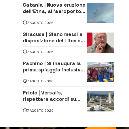
Catania | Nuova eruzione
dell’Etna, all’aeroporto
Bellini voli in arrivo
7 AGOSTO 2026
dirottati
Siracusa | Siano messi a
disposizione del Libero
Consorzio tutti gli atti
7 AGOSTO 2026
relativi alla
privatizzazione della Sac
Pachino | Si inaugura la
prima spiaggia inclusiva
della provincia:
7 AGOSTO 2026
assistenza e prevenzione
aperte a tutti
Priolo | Versalis,
rispettare accordi su
salvaguardia dei posti di
7 AGOSTO 2026
lavoro. Il sindaco scrive
alla società