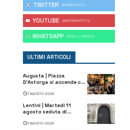
TWITTER
WEBMARTETV
YOUTUBE
mata
@WEBMARTETV
 la
WHATSAPP
‎SEGUI IL CANALE
ULTIMI ARTICOLI
Augusta | Piazza
D’Astorga si accende con
il primo Torneo di
7 AGOSTO 2026
Burraco “Sotto le Stelle”
Lentini | Martedì 11
agosto seduta di
Consiglio Comunale
7 AGOSTO 2026