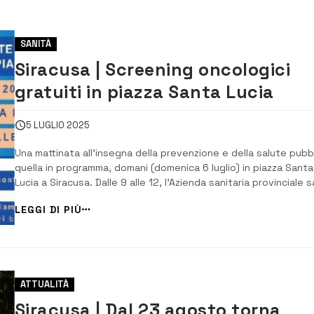
SANITÀ
Siracusa | Screening oncologici
gratuiti in piazza Santa Lucia
5 LUGLIO 2025
Una mattinata all’insegna della prevenzione e della salute pubb
quella in programma, domani (domenica 6 luglio) in piazza Santa
Lucia a Siracusa. Dalle 9 alle 12, l’Azienda sanitaria provinciale s
presente con una postazione dedicata a screening oncologici
LEGGI DI PIÙ
gratuiti e a iniziative di orientamento socio – sanitario, con
particolare ...
ATTUALITÀ
Siracusa | Dal 23 agosto torna