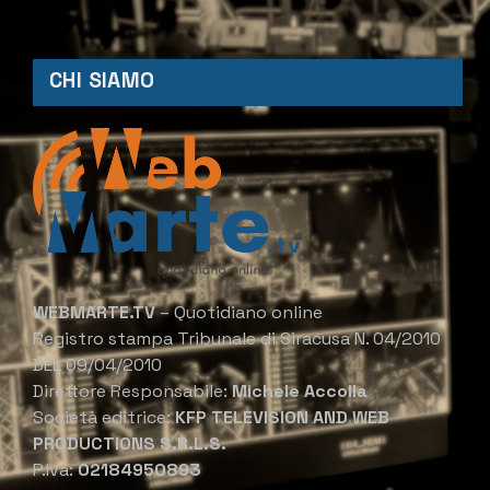
CHI SIAMO
WEBMARTE.TV
– Quotidiano online
Registro stampa Tribunale di Siracusa N. 04/2010
DEL 09/04/2010
Direttore Responsabile:
Michele Accolla
Società editrice:
KFP TELEVISION AND WEB
PRODUCTIONS S.R.L.S.
P.Iva:
02184950893