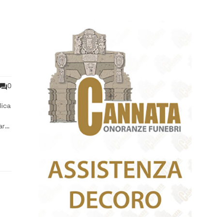
0
lica
arà