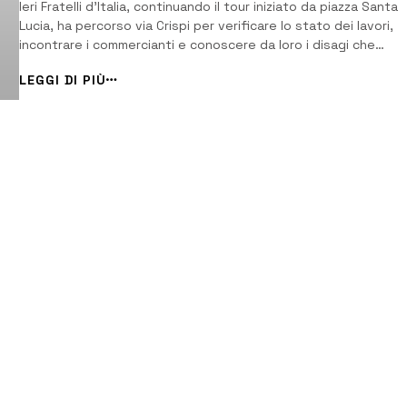
Ieri Fratelli d’Italia, continuando il tour iniziato da piazza Santa
Lucia, ha percorso via Crispi per verificare lo stato dei lavori,
incontrare i commercianti e conoscere da loro i disagi che
subiscono ormai da troppi mesi. [/] Lamentano la mancata fer
LEGGI DI PIÙ
dei bus e la riduzione dei posti auto sul piazzale della Stazione,
mancata [&...