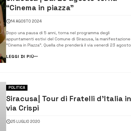
“Cinema in piazza”
14 AGOSTO 2024
Dopo una pausa di 5 anni, torna nel programma degli
appuntamenti estivi del Comune di Siracusa, la manifestazione
“Cinema in Piazza”. Quella che prenderà il via venerdì 23 agosto,
piazza Santa Lucia, sarà la settima edizione della rassegna che
LEGGI DI PIÙ
propone quattro commedie di successo capaci di rappresentare
meglio del cinema italiano. Nella ...
POLITICA
Siracusa| Tour di Fratelli d’Italia i
via Crispi
25 LUGLIO 2020