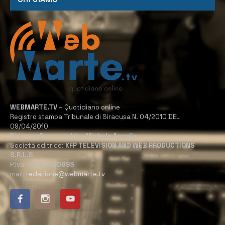
WEBMARTE.TV
– Quotidiano online
Registro stampa Tribunale di Siracusa N. 04/2010 DEL
09/04/2010
Direttore Responsabile:
Michele Accolla
Società editrice:
KFP TELEVISION AND WEB PRODUCTIONS
S.R.L.S.
P.Iva:
02184950893
mail:
redazione@webmarte.tv