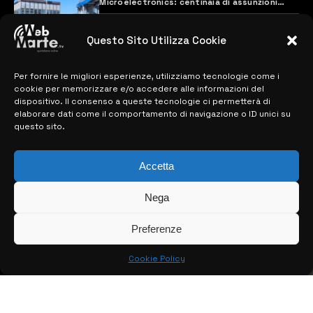
Microelectronics: centinaia di assunzioni
previste
28 MARZO 2024
Questo Sito Utilizza Cookie
Per fornire le migliori esperienze, utilizziamo tecnologie come i
MAPPA DEL SITO
cookie per memorizzare e/o accedere alle informazioni del
dispositivo. Il consenso a queste tecnologie ci permetterà di
> NOTIZIE
elaborare dati come il comportamento di navigazione o ID unici su
questo sito.
> EDIZIONI LOCALI
Accetta
> CONTATTI
> INFO
Nega
Preferenze
Cookie Policy