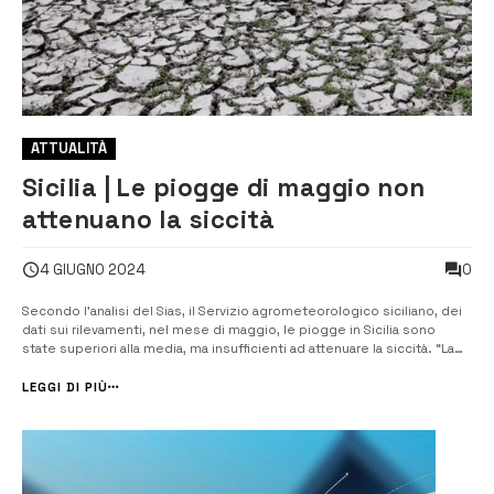
ATTUALITÀ
Sicilia | Le piogge di maggio non
attenuano la siccità
0
4 GIUGNO 2024
Secondo l’analisi del Sias, il Servizio agrometeorologico siciliano, dei
dati sui rilevamenti, nel mese di maggio, le piogge in Sicilia sono
state superiori alla media, ma insufficienti ad attenuare la siccità. “La
pioggia caduta a maggio interrompe la serie di mesi con
precipitazioni inferiori alla media, ma non riducono il deficit accu...
LEGGI DI PIÙ