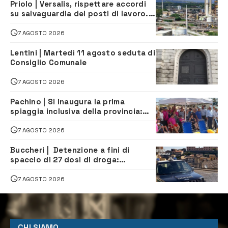
Priolo | Versalis, rispettare accordi
su salvaguardia dei posti di lavoro. Il
sindaco scrive alla società
7 AGOSTO 2026
Lentini | Martedì 11 agosto seduta di
Consiglio Comunale
7 AGOSTO 2026
Pachino | Si inaugura la prima
spiaggia inclusiva della provincia:
assistenza e prevenzione aperte a
tutti
7 AGOSTO 2026
Buccheri | Detenzione a fini di
spaccio di 27 dosi di droga:
denunciati tre 20enni
7 AGOSTO 2026
CHI SIAMO