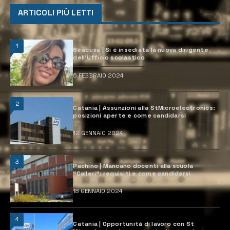
ARTICOLI PIÙ LETTI
1
Siracusa | Si è insediata la nuova dirigente
dell’Ufficio scolastico
6 FEBBRAIO 2024
2
Catania | Assunzioni alla StMicroelectronics:
posizioni aperte e come candidarsi
12 GENNAIO 2024
3
Pachino | Mancano docenti alla scuola
“Calleri”: requisiti e come candidarsi
18 GENNAIO 2024
4
Catania | Opportunità di lavoro con St