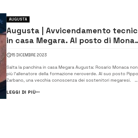
AUGUSTA
Augusta | Avvicendamento tecni
in casa Megara. Al posto di Mona
arriva Zarbano
15 DICEMBRE 2023
Salta la panchina in casa Megara Augusta: Rosario Monaca non
più l’allenatore della formazione neroverde. Al suo posto Pipp
Zarbano, una vecchia conoscenza dei sostenitori megaresi.
“Divergenze programmatiche”, fa sapere la società presieduta
LEGGI DI PIÙ
Elio Coppola, sarebbero alla base della separazione tra societ
Rosario Monaca. L’ispices...