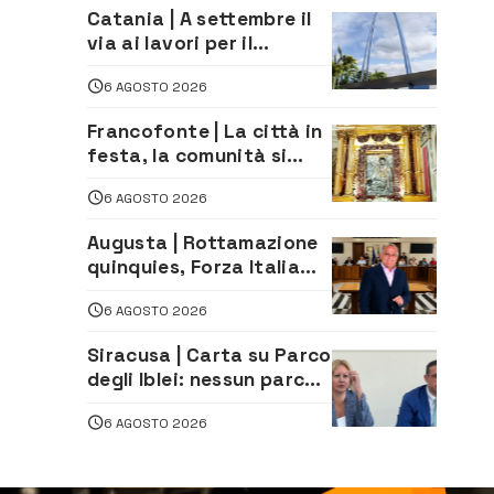
D’Astorga già sold out
Catania | A settembre il
via ai lavori per il
rifacimento dell’ingresso
6 AGOSTO 2026
sud del porto
Francofonte | La città in
festa, la comunità si
affida alla Madonna
6 AGOSTO 2026
della Neve tra fede e
tradizione
Augusta | Rottamazione
quinquies, Forza Italia
rivendica il risultato:
6 AGOSTO 2026
«La proposta è nostra»
Siracusa | Carta su Parco
degli Iblei: nessun parco
può nascere contro le
6 AGOSTO 2026
comunità e il territorio