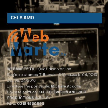
CHI SIAMO
WEBMARTE.TV
– Quotidiano online
Registro stampa Tribunale di Siracusa N. 04/2010
DEL 09/04/2010
Direttore Responsabile:
Michele Accolla
Società editrice:
KFP TELEVISION AND WEB
PRODUCTIONS S.R.L.S.
P.Iva:
02184950893