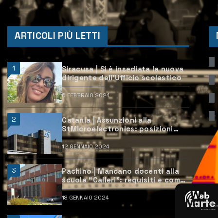
ARTICOLI PIÙ LETTI
1
Siracusa | Si è insediata la nuova
dirigente dell’Ufficio scolastico
6 FEBBRAIO 2024
2
Catania | Assunzioni alla
StMicroelectronics: posizioni
aperte e come candidarsi
12 GENNAIO 2024
3
Pachino | Mancano docenti alla
scuola “Calleri”: requisiti e come
candidarsi
18 GENNAIO 2024