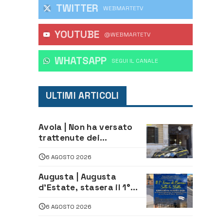
TWITTER
WEBMARTETV
YOUTUBE
@WEBMARTETV
WHATSAPP
‎SEGUI IL CANALE
ULTIMI ARTICOLI
Avola | Non ha versato
trattenute dei
lavoratori: sequestrati
6 AGOSTO 2026
oltre 700 mila euro a
imprenditore della
Augusta | Augusta
climatizzazione
d’Estate, stasera il 1°
Torneo di Burraco sotto
6 AGOSTO 2026
le Stelle: piazza