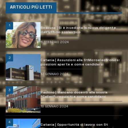
ARTICOLI PIÙ LETTI
1
Siracusa | Si è insediata la nuova dirigente
dell’Ufficio scolastico
6 FEBBRAIO 2024
2
Catania | Assunzioni alla StMicroelectronics:
posizioni aperte e come candidarsi
12 GENNAIO 2024
3
Pachino | Mancano docenti alla scuola
“Calleri”: requisiti e come candidarsi
18 GENNAIO 2024
4
Catania | Opportunità di lavoro con St