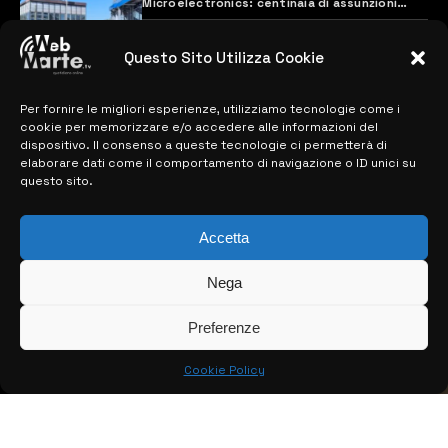
Microelectronics: centinaia di assunzioni
previste
28 MARZO 2024
Questo Sito Utilizza Cookie
Per fornire le migliori esperienze, utilizziamo tecnologie come i
MAPPA DEL SITO
cookie per memorizzare e/o accedere alle informazioni del
dispositivo. Il consenso a queste tecnologie ci permetterà di
> NOTIZIE
elaborare dati come il comportamento di navigazione o ID unici su
questo sito.
> EDIZIONI LOCALI
Accetta
> CONTATTI
> INFO
Nega
Preferenze
Cookie Policy