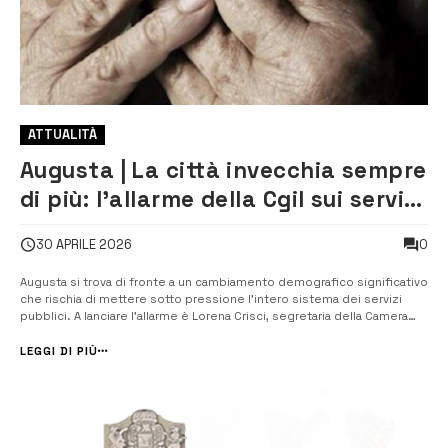
ATTUALITÀ
Augusta | La città invecchia sempre
di più: l’allarme della Cgil sui servizi
insufficienti
0
30 APRILE 2026
Augusta si trova di fronte a un cambiamento demografico significativo
che rischia di mettere sotto pressione l’intero sistema dei servizi
pubblici. A lanciare l’allarme è Lorena Crisci, segretaria della Camera
del lavoro Cgil, che analizza i dati più recenti sulla popolazione
cittadina. “La percentuale di over 65 è in costante aumento: siamo p...
LEGGI DI PIÙ