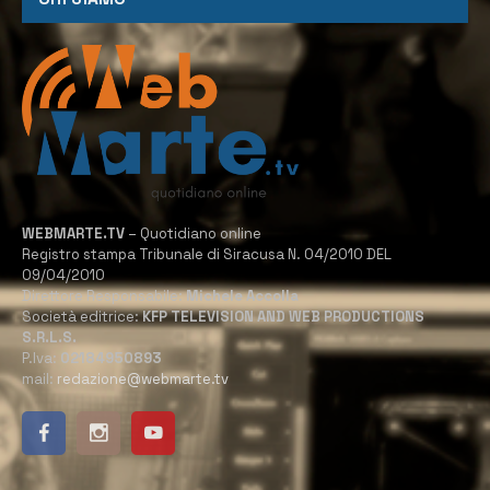
WEBMARTE.TV
– Quotidiano online
Registro stampa Tribunale di Siracusa N. 04/2010 DEL
09/04/2010
Direttore Responsabile:
Michele Accolla
Società editrice:
KFP TELEVISION AND WEB PRODUCTIONS
S.R.L.S.
P.Iva:
02184950893
mail:
redazione@webmarte.tv