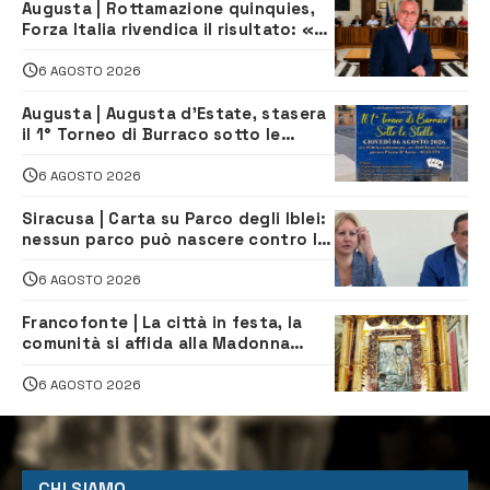
Augusta | Rottamazione quinquies,
Forza Italia rivendica il risultato: «La
proposta è nostra»
6 AGOSTO 2026
Augusta | Augusta d’Estate, stasera
il 1° Torneo di Burraco sotto le
Stelle: piazza D’Astorga già sold out
6 AGOSTO 2026
Siracusa | Carta su Parco degli Iblei:
nessun parco può nascere contro le
comunità e il territorio
6 AGOSTO 2026
Francofonte | La città in festa, la
comunità si affida alla Madonna
della Neve tra fede e tradizione
6 AGOSTO 2026
CHI SIAMO