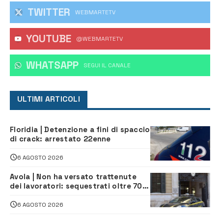
TWITTER
WEBMARTETV
YOUTUBE
@WEBMARTETV
WHATSAPP
‎SEGUI IL CANALE
ULTIMI ARTICOLI
Floridia | Detenzione a fini di spaccio
di crack: arrestato 22enne
6 AGOSTO 2026
Avola | Non ha versato trattenute
dei lavoratori: sequestrati oltre 700
mila euro a imprenditore della
climatizzazione
6 AGOSTO 2026