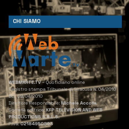
CHI SIAMO
WEBMARTE.TV
– Quotidiano online
Registro stampa Tribunale di Siracusa N. 04/2010
DEL 09/04/2010
Direttore Responsabile:
Michele Accolla
Società editrice:
KFP TELEVISION AND WEB
PRODUCTIONS S.R.L.S.
P.Iva:
02184950893