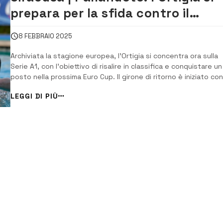
prepara per la sfida contro il
Brescia
8 FEBBRAIO 2025
Archiviata la stagione europea, l’Ortigia si concentra ora sulla
Serie A1, con l’obiettivo di risalire in classifica e conquistare un
posto nella prossima Euro Cup. Il girone di ritorno è iniziato con
due vittorie consecutive contro Vis Nova e Onda Forte, segnal
LEGGI DI PIÙ
positivi di crescita per la squadra di Piccardo. La sconfitta in
Coppa cont...