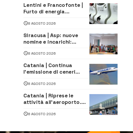
stradale
Lentini e Francofonte |
Furto di energia
elettrica, denunciate 4
8 AGOSTO 2026
persone
Siracusa | Asp: nuove
nomine e incarichi:
Mazzola al Laboratorio
8 AGOSTO 2026
di Sanità pubblica,
Matteliano al Servizio
Catania | Continua
Legale
l’emissione di ceneri
dall’Etna. Sospese le
8 AGOSTO 2026
attività all’aeroporto di
Fontanarossa
Catania | Riprese le
attività all’aeroporto.
Ripristinati tutti i voli in
8 AGOSTO 2026
arrivo e in partenza