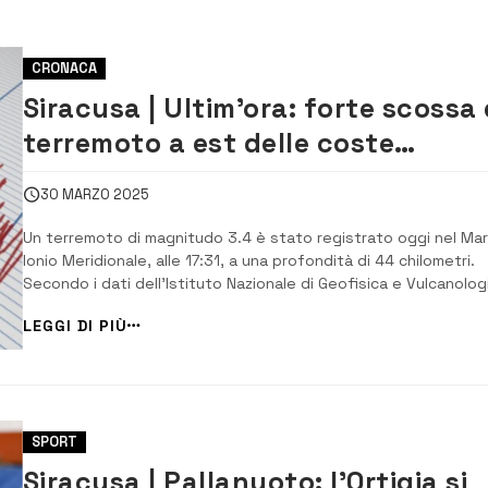
CRONACA
Siracusa | Ultim’ora: forte scossa 
terremoto a est delle coste
siracusane e catanesi
30 MARZO 2025
Un terremoto di magnitudo 3.4 è stato registrato oggi nel Mar
Ionio Meridionale, alle 17:31, a una profondità di 44 chilometri.
Secondo i dati dell’Istituto Nazionale di Geofisica e Vulcanolog
(INGV), il sisma è stato avvertito in alcune zone costiere, ma n
LEGGI DI PIÙ
ha generato allarme. Fortunatamente, non sono stati segnalat
danni a persone o cos...
SPORT
Siracusa | Pallanuoto: l’Ortigia si