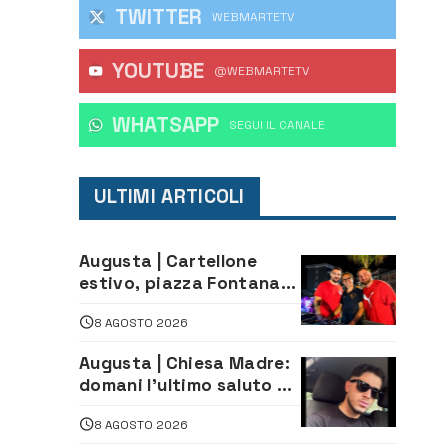
TWITTER
WEBMARTETV
YOUTUBE
@WEBMARTETV
WHATSAPP
‎SEGUI IL CANALE
ULTIMI ARTICOLI
Augusta | Cartellone
estivo, piazza Fontana
gremita per la serata
8 AGOSTO 2026
caraibica con Andrea
Mojito
Augusta | Chiesa Madre:
domani l’ultimo saluto ad
Alessandro Sicuso,
8 AGOSTO 2026
morto in un incidente