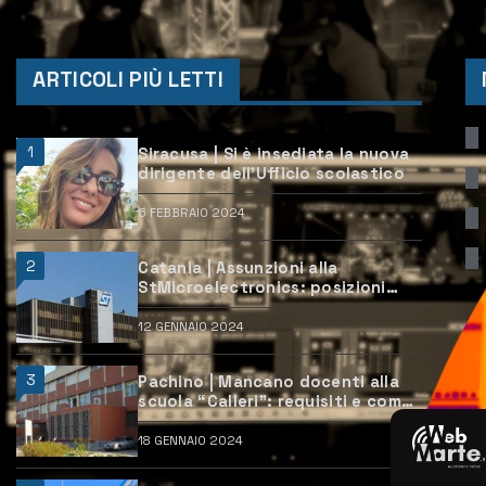
ARTICOLI PIÙ LETTI
1
Siracusa | Si è insediata la nuova
dirigente dell’Ufficio scolastico
6 FEBBRAIO 2024
2
Catania | Assunzioni alla
StMicroelectronics: posizioni
aperte e come candidarsi
12 GENNAIO 2024
3
Pachino | Mancano docenti alla
scuola “Calleri”: requisiti e come
candidarsi
18 GENNAIO 2024