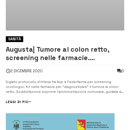
SANITÀ
Augusta| Tumore al colon retto,
screening nelle farmacie.
Soddisfatto il sindaco
0
2 DICEMBRE 2020
Siglato protocollo d’intesa tra Asp e Federfarma per screening
oncologici. Kit nelle farmacie per “diagnosticare” il tumore al colon
retto. Soddisfazione esprime l’amministrazione comunale, guidata dal
sindaco, Giuseppe Di Mare che invita l’utenza tra i 50 ai 69 anni a
rivolgersi alla propria farmacia di fiducia. [/] L’...
LEGGI DI PIÙ