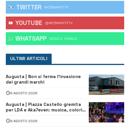
TWITTER
WEBMARTETV
YOUTUBE
@WEBMARTETV
WHATSAPP
‎SEGUI IL CANALE
ULTIMI ARTICOLI
Augusta | Non si ferma l’invasione
dei grandi marchi
9 AGOSTO 2026
Augusta | Piazza Castello gremita
per LDA e Aka7even: musica, colori
ed emozioni per “Augusta d’Estate”
9 AGOSTO 2026