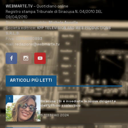
WEBMARTE.TV
– Quotidiano online
Registro stampa Tribunale di Siracusa N. 04/2010 DEL
09/04/2010
Direttore Responsabile:
Michele Accolla
Società editrice:
KFP TELEVISION AND WEB PRODUCTIONS
S.R.L.S.
P.Iva:
02184950893
mail:
redazione@webmarte.tv
ARTICOLI PIÙ LETTI
1
Siracusa | Si è insediata la nuova dirigente
dell’Ufficio scolastico
6 FEBBRAIO 2024