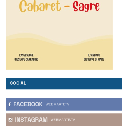
SOCIAL
FACEBOOK
WEBMARTETV
INSTAGRAM
WEBMARTE.TV