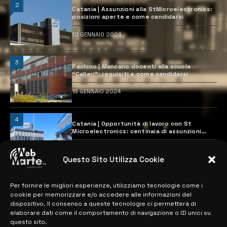
2
Catania | Assunzioni alla StMicroelectronics:
posizioni aperte e come candidarsi
12 GENNAIO 2024
3
Pachino | Mancano docenti alla scuola
“Calleri”: requisiti e come candidarsi
18 GENNAIO 2024
4
Catania | Opportunità di lavoro con St
Microelectronics: centinaia di assunzioni
previste
28 MARZO 2024
Questo Sito Utilizza Cookie
Per fornire le migliori esperienze, utilizziamo tecnologie come i
MAPPA DEL SITO
cookie per memorizzare e/o accedere alle informazioni del
dispositivo. Il consenso a queste tecnologie ci permetterà di
> NOTIZIE
elaborare dati come il comportamento di navigazione o ID unici su
questo sito.