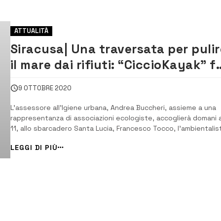
ATTUALITÀ
Siracusa| Una traversata per pulir
il mare dai rifiuti: “CiccioKayak” f
tappa allo sbarcadero
9 OTTOBRE 2020
L’assessore all’Igiene urbana, Andrea Buccheri, assieme a una
rappresentanza di associazioni ecologiste, accoglierà domani a
11, allo sbarcadero Santa Lucia, Francesco Tocco, l’ambientalis
che con il suo kayak naviga lungo le coste siciliane, e non solo,
LEGGI DI PIÙ
raccogliendo tutti i rifiuti che incontra. [/] “CiccioKayak”, come .