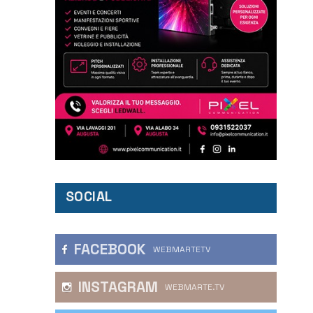
SOCIAL
FACEBOOK
WEBMARTETV
INSTAGRAM
WEBMARTE.TV