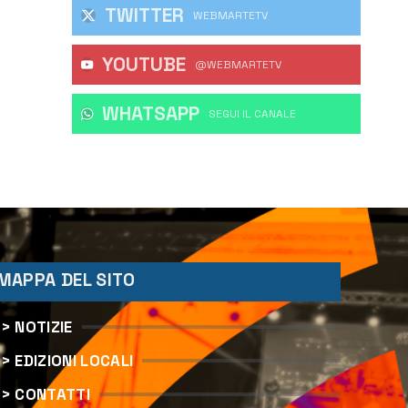
TWITTER
WEBMARTETV
YOUTUBE
@WEBMARTETV
WHATSAPP
‎SEGUI IL CANALE
MAPPA DEL SITO
> NOTIZIE
> EDIZIONI LOCALI
> CONTATTI