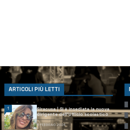
ARTICOLI PIÙ LETTI
1
Siracusa | Si è insediata la nuova
dirigente dell’Ufficio scolastico
6 FEBBRAIO 2024