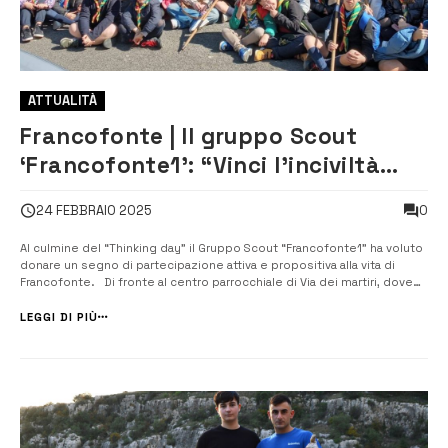
ATTUALITÀ
Francofonte | Il gruppo Scout
‘Francofonte1’: “Vinci l’inciviltà
con la cultura”
0
24 FEBBRAIO 2025
Al culmine del “Thinking day” il Gruppo Scout “Francofonte1” ha voluto
donare un segno di partecipazione attiva e propositiva alla vita di
Francofonte. Di fronte al centro parrocchiale di Via dei martiri, dove
quotidianamente l’incivilta’ prende la forma e l’odore dell’immondizia
lasciata ...
LEGGI DI PIÙ