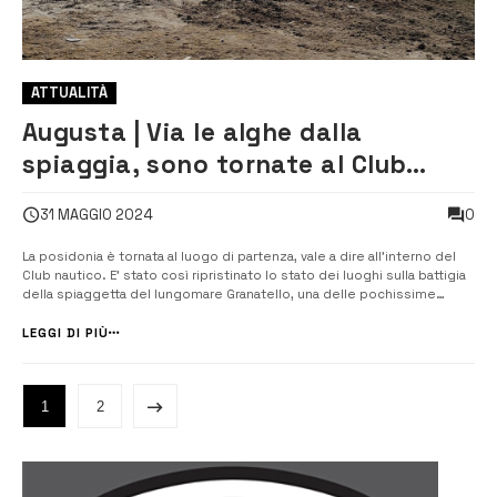
ATTUALITÀ
Augusta | Via le alghe dalla
spiaggia, sono tornate al Club
nautico
0
31 MAGGIO 2024
La posidonia è tornata al luogo di partenza, vale a dire all’interno del
Club nautico. E’ stato così ripristinato lo stato dei luoghi sulla battigia
della spiaggetta del lungomare Granatello, una delle pochissime
fruibili liberamente. Tra i primi a notare che è stata liberata
dall’ammasso di alghe depositato illegittimamente nei giorni scorsi ...
LEGGI DI PIÙ
1
2