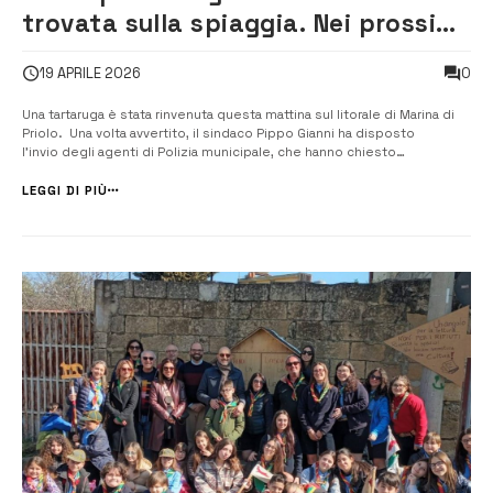
trovata sulla spiaggia. Nei prossimi
giorni al via la pulizia del litorale
0
19 APRILE 2026
Una tartaruga è stata rinvenuta questa mattina sul litorale di Marina di
Priolo. Una volta avvertito, il sindaco Pippo Gianni ha disposto
l’invio degli agenti di Polizia municipale, che hanno chiesto
l’intervento del veterinario. Verificato che la testuggine fosse senza
vita è stato disposto il suo abbattimento. La tartaruga...
LEGGI DI PIÙ