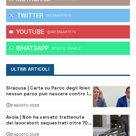
TWITTER
WEBMARTETV
YOUTUBE
@WEBMARTETV
WHATSAPP
‎SEGUI IL CANALE
ULTIMI ARTICOLI
Siracusa | Carta su Parco degli Iblei:
nessun parco può nascere contro le
comunità e il territorio
6 AGOSTO 2026
Avola | Non ha versato trattenute
dei lavoratori: sequestrati oltre 700
mila euro a imprenditore della
climatizzazione
6 AGOSTO 2026