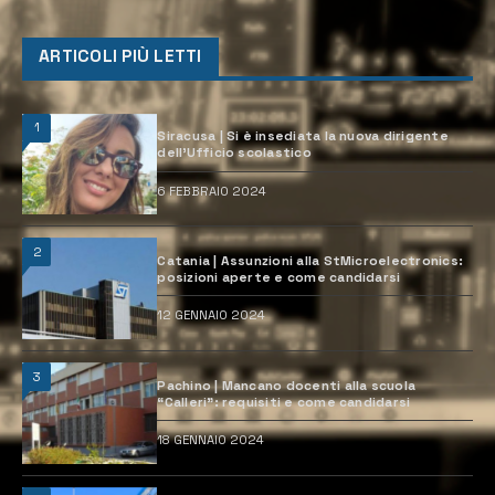
ARTICOLI PIÙ LETTI
1
Siracusa | Si è insediata la nuova dirigente
dell’Ufficio scolastico
6 FEBBRAIO 2024
2
Catania | Assunzioni alla StMicroelectronics:
posizioni aperte e come candidarsi
12 GENNAIO 2024
3
Pachino | Mancano docenti alla scuola
“Calleri”: requisiti e come candidarsi
18 GENNAIO 2024