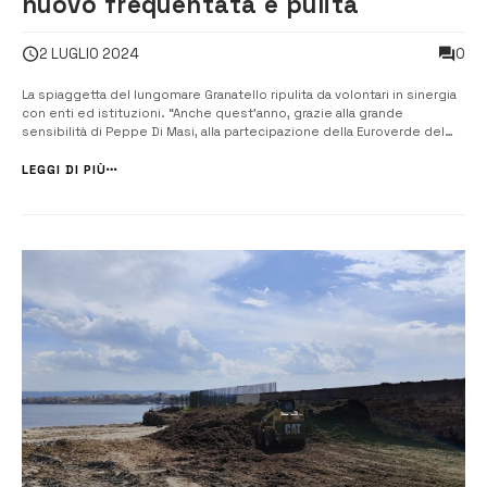
nuovo frequentata e pulita
0
2 LUGLIO 2024
La spiaggetta del lungomare Granatello ripulita da volontari in sinergia
con enti ed istituzioni. “Anche quest’anno, grazie alla grande
sensibilità di Peppe Di Masi, alla partecipazione della Euroverde del
signor Mallo, e all’attenzione dell’Ufficio Ecologia, retto da Salvo Serra,
della mia Amministrazione, e di tutti gli Enti che hanno ...
LEGGI DI PIÙ