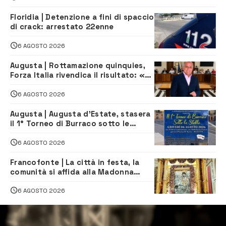
Floridia | Detenzione a fini di spaccio
di crack: arrestato 22enne
6 AGOSTO 2026
Augusta | Rottamazione quinquies,
Forza Italia rivendica il risultato: «La
proposta è nostra»
6 AGOSTO 2026
Augusta | Augusta d’Estate, stasera
il 1° Torneo di Burraco sotto le
Stelle: piazza D’Astorga già sold out
6 AGOSTO 2026
Francofonte | La città in festa, la
comunità si affida alla Madonna
della Neve tra fede e tradizione
6 AGOSTO 2026