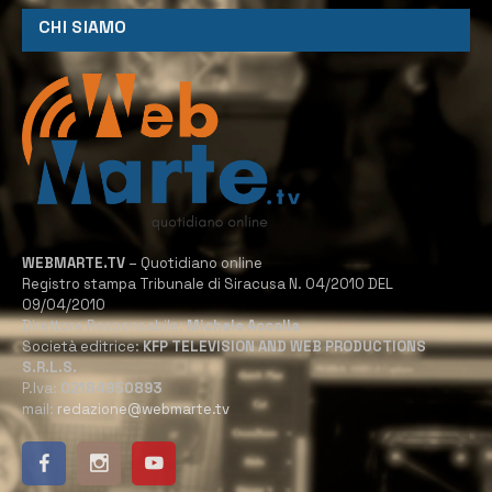
CHI SIAMO
WEBMARTE.TV
– Quotidiano online
Registro stampa Tribunale di Siracusa N. 04/2010 DEL
09/04/2010
Direttore Responsabile:
Michele Accolla
Società editrice:
KFP TELEVISION AND WEB PRODUCTIONS
S.R.L.S.
P.Iva:
02184950893
mail:
redazione@webmarte.tv