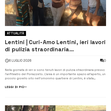
ATTUALITÀ
Lentini | Curi-Amo Lentini, ieri lavori
di pulizia straordinaria
nell’anfiteatro del Porrazzeto
0
6 LUGLIO 2026
Nella giornata di ieri si sono tenuti lavori di pulizia straordinaria presso
l’anfiteatro del Porrazzeto. L’area è un importante spazio all’aperto, un
piccolo gioiello sito nell’omonimo quartiere di Lentini, è stata
oggetto di interventi di riqualificazione da parte di Curi-Amo Lentini.
Tale iniziativa, che si inserisce...
LEGGI DI PIÙ