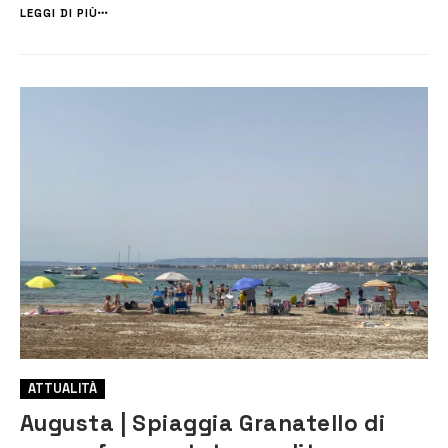
alcune esplorazioni del sito, patrimonio dell’umanità dell’UNESCO e
LEGGI DI PIÙ
sede di una delle necropoli ...
ATTUALITÀ
Augusta | Spiaggia Granatello di