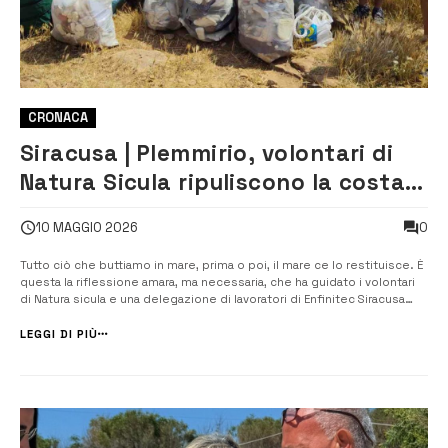
CRONACA
Siracusa | Plemmirio, volontari di
Natura Sicula ripuliscono la costa
dai rifiuti del ciclone Harry
0
10 MAGGIO 2026
Tutto ciò che buttiamo in mare, prima o poi, il mare ce lo restituisce. È
questa la riflessione amara, ma necessaria, che ha guidato i volontari
di Natura sicula e una delegazione di lavoratori di Enfinitec Siracusa
durante la giornata ecologica che si è svolta sabato 9 maggio nell’area
del Plemmirio. L’intervento di pulizia si […...
LEGGI DI PIÙ