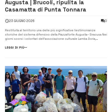
Augusta | Brucoli, ripulita la
Casamatta di Punta Tonnara
0
23 GIUGNO 2026
Restituita al territorio una delle più significative testimonianze
storiche del sistema difensivo della Piazzaforte Augusta– Siracusa Nei
giorni scorsi i volontari dell’associazione culturale Lamba Doria,
presieduta da Alberto Moscuzza, in collaborazione con
l’Amministrazione comunale di Augusta guidata dal sindaco Giuseppe
LEGGI DI PIÙ
...