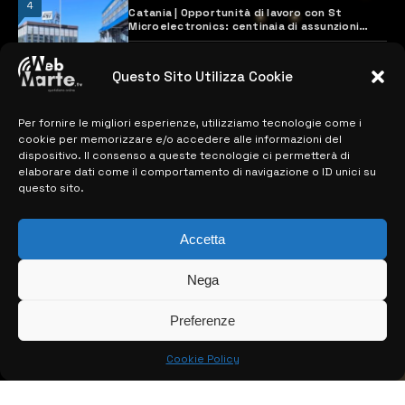
4
Catania | Opportunità di lavoro con St
Microelectronics: centinaia di assunzioni
previste
28 MARZO 2024
Questo Sito Utilizza Cookie
Per fornire le migliori esperienze, utilizziamo tecnologie come i
MAPPA DEL SITO
cookie per memorizzare e/o accedere alle informazioni del
dispositivo. Il consenso a queste tecnologie ci permetterà di
> NOTIZIE
elaborare dati come il comportamento di navigazione o ID unici su
questo sito.
> EDIZIONI LOCALI
> CONTATTI
Accetta
> INFO
Nega
Preferenze
Cookie Policy