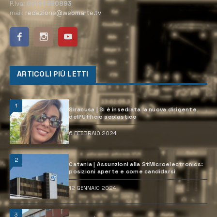
P.Iva:
02184950893
mail:
redazione@webmarte.tv
ARTICOLI PIÙ LETTI
1
Siracusa | Si è insediata la nuova dirigente
dell’Ufficio scolastico
6 FEBBRAIO 2024
2
Catania | Assunzioni alla StMicroelectronics:
posizioni aperte e come candidarsi
12 GENNAIO 2024
3