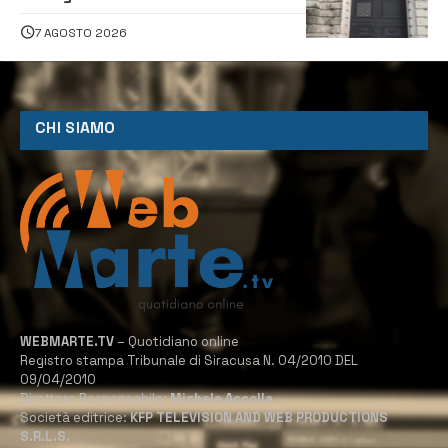
7 AGOSTO 2026
CHI SIAMO
WEBMARTE.TV
– Quotidiano online
Registro stampa Tribunale di Siracusa N. 04/2010 DEL
09/04/2010
Direttore Responsabile:
Michele Accolla
Società editrice:
KFP TELEVISION AND WEB PRODUCTIONS
S.R.L.S.