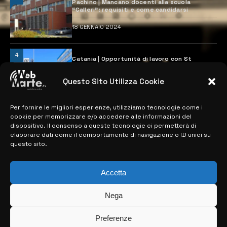
Pachino | Mancano docenti alla scuola
“Calleri”: requisiti e come candidarsi
18 GENNAIO 2024
4
Catania | Opportunità di lavoro con St
Microelectronics: centinaia di assunzioni
previste
Questo Sito Utilizza Cookie
28 MARZO 2024
Per fornire le migliori esperienze, utilizziamo tecnologie come i
cookie per memorizzare e/o accedere alle informazioni del
MAPPA DEL SITO
dispositivo. Il consenso a queste tecnologie ci permetterà di
elaborare dati come il comportamento di navigazione o ID unici su
questo sito.
> NOTIZIE
> EDIZIONI LOCALI
Accetta
> CONTATTI
Nega
> INFO
Preferenze