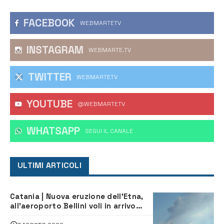
FACEBOOK
WEBMARTETV
INSTAGRAM
WEBMARTE.TV
TWITTER
WEBMARTETV
YOUTUBE
@WEBMARTETV
WHATSAPP
‎SEGUI IL CANALE
ULTIMI ARTICOLI
Catania | Nuova eruzione dell’Etna,
all’aeroporto Bellini voli in arrivo
dirottati