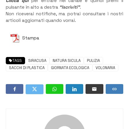
Clicca qui
per entrare nel canale e quindi premi il
pulsante in alto a destra
“Iscriviti”
.
Non riceverai notifiche, ma potrai consultare i nostri
articoli aggiornati quando vorrai.
Stampa
TAGS
SIRACUSA
NATURA SICULA
PULIZIA
SACCHI DI PLASTICA
GIORNATA ECOLOGICA
VOLONARIA