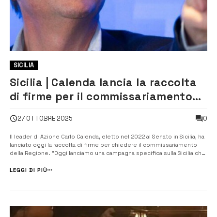
SICILIA
Sicilia | Calenda lancia la raccolta
di firme per il commissariamento
della Regione
0
27 OTTOBRE 2025
Il leader di Azione Carlo Calenda, eletto nel 2022 al Senato in Sicilia, ha
lanciato oggi la raccolta di firme per chiedere il commissariamento
della Regione. “Oggi lanciamo una campagna specifica sulla Sicilia che
versa in una condizione non degna di un Paese occidentale”. Così
Carlo Calenda, assieme al presidente della Fondazione...
LEGGI DI PIÙ