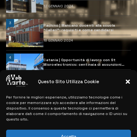
12 GENNAIO 2024
3
Pachino | Mancano docenti alla scuola
“Calleri”: requisiti e come candidarsi
18 GENNAIO 2024
4
Catania | Opportunità di lavoro con St
Microelectronics: centinaia di assunzioni
previste
28 MARZO 2024
Questo Sito Utilizza Cookie
Per fornire le migliori esperienze, utilizziamo tecnologie come i
MAPPA DEL SITO
cookie per memorizzare e/o accedere alle informazioni del
dispositivo. Il consenso a queste tecnologie ci permetterà di
> NOTIZIE
elaborare dati come il comportamento di navigazione o ID unici su
questo sito.
> EDIZIONI LOCALI
> CONTATTI
Accetta