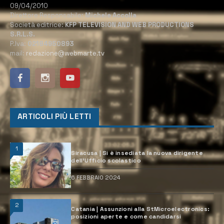
09/04/2010
Direttore Responsabile:
Michele Accolla
Società editrice:
KFP TELEVISION AND WEB PRODUCTIONS
S.R.L.S.
P.Iva:
02184950893
mail:
redazione@webmarte.tv
ARTICOLI PIÙ LETTI
1
Siracusa | Si è insediata la nuova dirigente
dell’Ufficio scolastico
6 FEBBRAIO 2024
2
Catania | Assunzioni alla StMicroelectronics:
posizioni aperte e come candidarsi