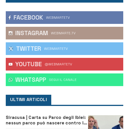
FACEBOOK
WEBMARTETV
INSTAGRAM
WEBMARTE.TV
TWITTER
WEBMARTETV
YOUTUBE
@WEBMARTETV
WHATSAPP
‎SEGUI IL CANALE
ULTIMI ARTICOLI
Siracusa | Carta su Parco degli Iblei:
nessun parco può nascere contro le
comunità e il territorio