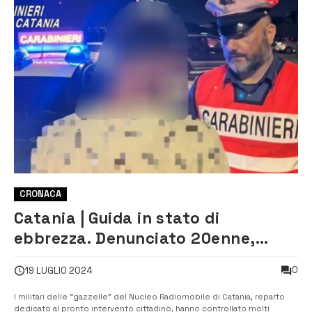
CRONACA
Catania | Guida in stato di
ebbrezza. Denunciato 20enne,
sospesa patente e sequestrata
0
19 LUGLIO 2024
auto
I militari delle “gazzelle” del Nucleo Radiomobile di Catania, reparto
dedicato al pronto intervento cittadino, hanno controllato molti