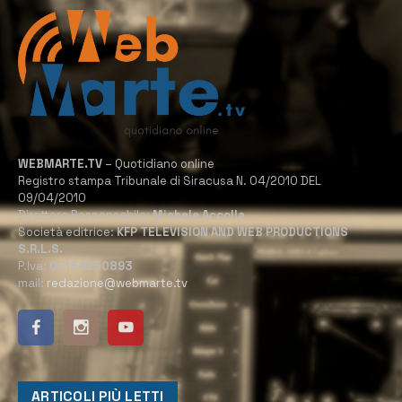
WEBMARTE.TV
– Quotidiano online
Registro stampa Tribunale di Siracusa N. 04/2010 DEL
09/04/2010
Direttore Responsabile:
Michele Accolla
Società editrice:
KFP TELEVISION AND WEB PRODUCTIONS
S.R.L.S.
P.Iva:
02184950893
mail:
redazione@webmarte.tv
ARTICOLI PIÙ LETTI