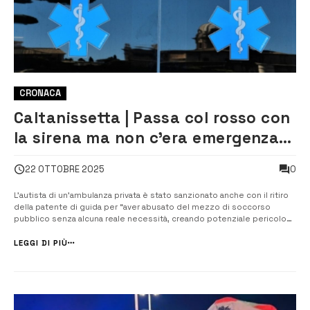
CRONACA
Caltanissetta | Passa col rosso con
la sirena ma non c’era emergenza:
patente ritirata e multa per
0
22 OTTOBRE 2025
autista di ambulanza
L’autista di un’ambulanza privata è stato sanzionato anche con il ritiro
della patente di guida per “aver abusato del mezzo di soccorso
pubblico senza alcuna reale necessità, creando potenziale pericolo
alla circolazione stradale”. Guidava l’ambulanza ma a bordo non c’erano
pazienti e ha azionato la sirena e il lampeggiante sorpassando una
LEGGI DI PIÙ
lun...