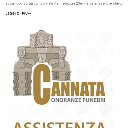
automobilisti tra cui, sul viale Kennedy, un 20enne catanese che stava
transitando a bordo della sua Peugeot 206. Il giovane, sin dalle fasi
iniziali del controllo, avvenuto in tarda nottata, quando è stato in...
LEGGI DI PIÙ