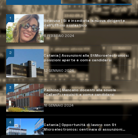
1
Siracusa | Si è insediata la nuova dirigente
dell’Ufficio scolastico
6 FEBBRAIO 2024
2
Catania | Assunzioni alla StMicroelectronics:
posizioni aperte e come candidarsi
12 GENNAIO 2024
3
Pachino | Mancano docenti alla scuola
“Calleri”: requisiti e come candidarsi
18 GENNAIO 2024
4
Catania | Opportunità di lavoro con St
Microelectronics: centinaia di assunzioni
previste