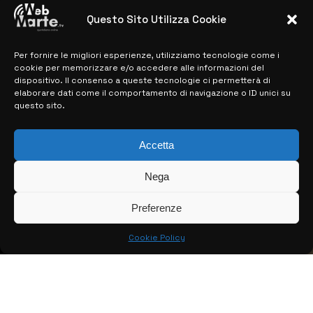
28 MARZO 2024
Questo Sito Utilizza Cookie
Per fornire le migliori esperienze, utilizziamo tecnologie come i
MAPPA DEL SITO
cookie per memorizzare e/o accedere alle informazioni del
dispositivo. Il consenso a queste tecnologie ci permetterà di
> NOTIZIE
elaborare dati come il comportamento di navigazione o ID unici su
questo sito.
> EDIZIONI LOCALI
> CONTATTI
Accetta
> INFO
Nega
Preferenze
Cookie Policy
© COPYRIGHT 2026:
KFP TELEVISION AND WEB PRODUCTIONS
S.R.L.S.
– P.IVA: 02184950893 – TUTTI I DIRITTI RISERVATI –