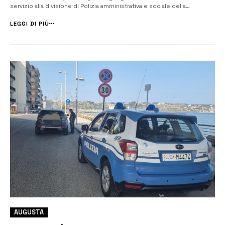
servizio alla divisione di Polizia amministrativa e sociale della
Questura. Gli uomini direttida Francesco Giordano hanno effettuato
numerosi controlli in esercizi pubblici al fine di garantire l’incolu...
LEGGI DI PIÙ
AUGUSTA