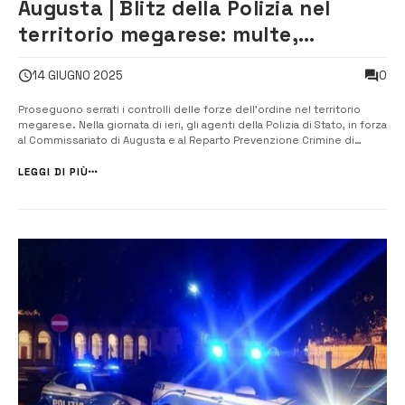
Augusta | Blitz della Polizia nel
territorio megarese: multe,
controlli nei locali e sanzioni per
0
14 GIUGNO 2025
1500 euro
Proseguono serrati i controlli delle forze dell’ordine nel territorio
megarese. Nella giornata di ieri, gli agenti della Polizia di Stato, in forza
al Commissariato di Augusta e al Reparto Prevenzione Crimine di
Catania, hanno condotto un’operazione congiunta mirata alla sicurezza
stradale e alla verifica della regolarità amministrativa nei lo...
LEGGI DI PIÙ