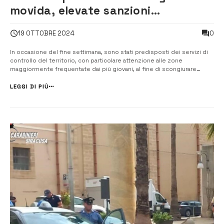
movida, elevate sanzioni
amministrative
0
19 OTTOBRE 2024
In occasione del fine settimana, sono stati predisposti dei servizi di
controllo del territorio, con particolare attenzione alle zone
maggiormente frequentate dai più giovani, al fine di scongiurare
comportamenti scorretti alla guida e abuso di alcool e droga che
possono mettere a repentaglio la sicurezza di tutti i cittadini. Nella
LEGGI DI PIÙ
serata di ...