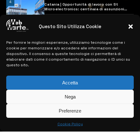
4
Catania | Opportunità di lavoro con St
Microelectronics: centinaia di assunzioni
previste
28 MARZO 2024
Questo Sito Utilizza Cookie
Per fornire le migliori esperienze, utilizziamo tecnologie come i
MAPPA DEL SITO
cookie per memorizzare e/o accedere alle informazioni del
dispositivo. Il consenso a queste tecnologie ci permetterà di
> NOTIZIE
elaborare dati come il comportamento di navigazione o ID unici su
questo sito.
> EDIZIONI LOCALI
> CONTATTI
Accetta
> INFO
Nega
Preferenze
Cookie Policy