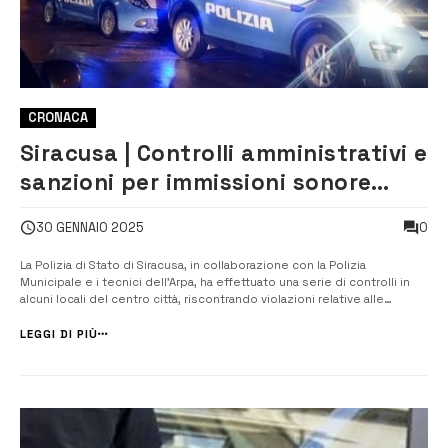
CRONACA
Siracusa | Controlli amministrativi e
sanzioni per immissioni sonore
oltre il limite consentito
0
30 GENNAIO 2025
La Polizia di Stato di Siracusa, in collaborazione con la Polizia
Municipale e i tecnici dell’Arpa, ha effettuato una serie di controlli in
alcuni locali del centro città, riscontrando violazioni relative alle
immissioni sonore durante eventi musicali. Due gestori sono stati
multati per non aver rispettato le normative acustiche. Il prim...
LEGGI DI PIÙ