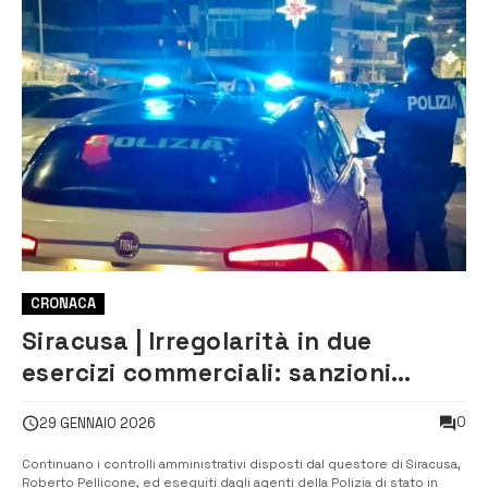
CRONACA
Siracusa | Irregolarità in due
esercizi commerciali: sanzioni
amministrative e denuncia per i
0
29 GENNAIO 2026
due gestori
Continuano i controlli amministrativi disposti dal questore di Siracusa,
Roberto Pellicone, ed eseguiti dagli agenti della Polizia di stato in