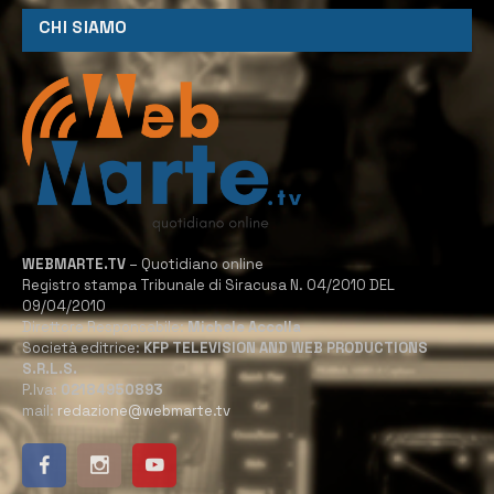
CHI SIAMO
WEBMARTE.TV
– Quotidiano online
Registro stampa Tribunale di Siracusa N. 04/2010 DEL
09/04/2010
Direttore Responsabile:
Michele Accolla
Società editrice:
KFP TELEVISION AND WEB PRODUCTIONS
S.R.L.S.
P.Iva:
02184950893
mail:
redazione@webmarte.tv