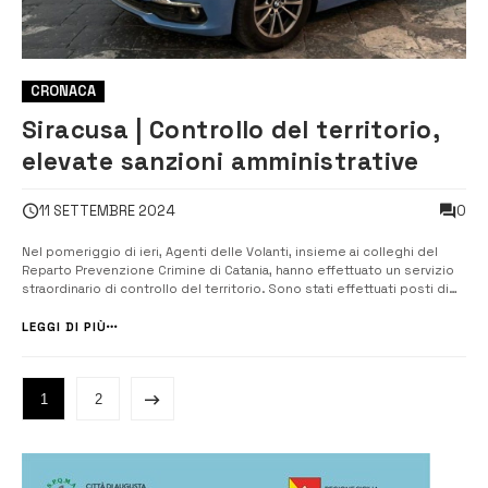
CRONACA
Siracusa | Controllo del territorio,
elevate sanzioni amministrative
0
11 SETTEMBRE 2024
Nel pomeriggio di ieri, Agenti delle Volanti, insieme ai colleghi del
Reparto Prevenzione Crimine di Catania, hanno effettuato un servizio
straordinario di controllo del territorio. Sono stati effettuati posti di
controllo in luoghi sensibili del centro e della periferia del capoluogo.
Nel corso dei servizi sono stati identificate 112 persone,...
LEGGI DI PIÙ
1
2