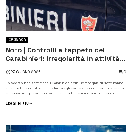
CRONACA
Noto | Controlli a tappeto dei
Carabinieri: irregolarità in attività
commerciali. Sanzioni, 1
0
23 GIUGNO 2026
sospensione
Lo scorso fine settimana, i Carabinieri della Compagnia di Noto hanno
effettuato controlli amministrativi agli esercizi commerciali, eseguito
perquisizioni personali e veicolari per la ricerca di armi e droga e
controlli alla circolazione stradale. Coadiuvati dallo Spresal dell’Asp di
Siracusa i militari hanno contestato, al titolare di due es...
LEGGI DI PIÙ