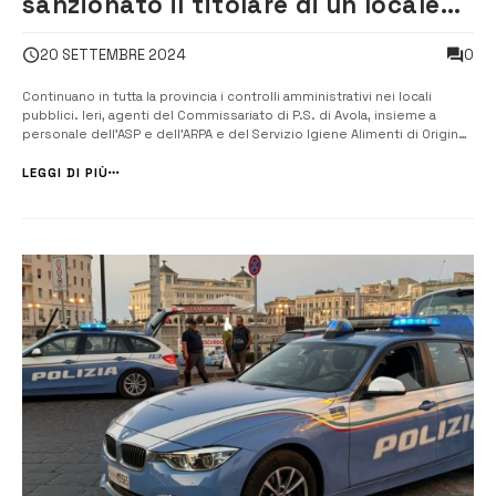
sanzionato il titolare di un locale
per 8 mila euro
0
20 SETTEMBRE 2024
Continuano in tutta la provincia i controlli amministrativi nei locali
pubblici. Ieri, agenti del Commissariato di P.S. di Avola, insieme a
personale dell’ASP e dell’ARPA e del Servizio Igiene Alimenti di Origine
animale, hanno effettuato dei controlli amministrativi in un esercizio
pubblico. E’ stato sanzionato il titolare per un import...
LEGGI DI PIÙ