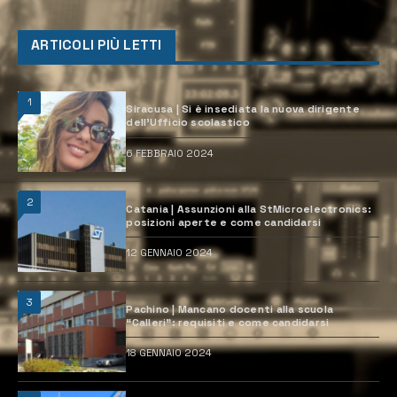
ARTICOLI PIÙ LETTI
1
Siracusa | Si è insediata la nuova dirigente
dell’Ufficio scolastico
6 FEBBRAIO 2024
2
Catania | Assunzioni alla StMicroelectronics:
posizioni aperte e come candidarsi
12 GENNAIO 2024
3
Pachino | Mancano docenti alla scuola
“Calleri”: requisiti e come candidarsi
18 GENNAIO 2024