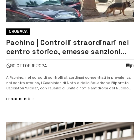
CRONACA
Pachino | Controlli straordinari nel
centro storico, emesse sanzioni
per oltre 27 mila euro
0
10 OTTOBRE 2024
A Pachino, nel corso di controlli straordinari concentrati in prevalenza
nel centro storico, i Carabinieri di Noto e dello Squadrone Eliportato
Cacciatori “Sicilia”, con l’ausilio di unità cinofile antidroga del Nucleo
Cinofili di Nicolosi, hanno controllato 48 persone e 39 veicoli; un
40enne e un 29enne sono stati denunciati per inosservanza ...
LEGGI DI PIÙ