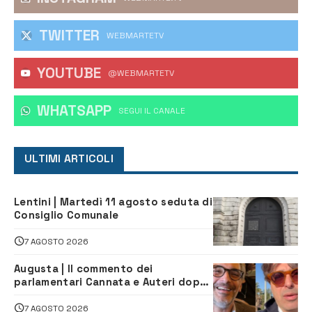
TWITTER
WEBMARTETV
YOUTUBE
@WEBMARTETV
WHATSAPP
‎SEGUI IL CANALE
ULTIMI ARTICOLI
Lentini | Martedì 11 agosto seduta di
Consiglio Comunale
7 AGOSTO 2026
Augusta | Il commento dei
parlamentari Cannata e Auteri dopo
la firma del contatto per il
depuratore
7 AGOSTO 2026