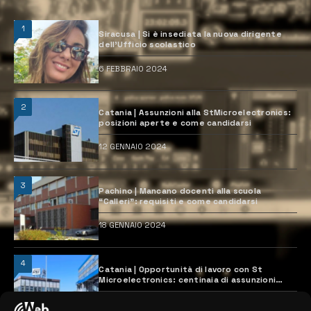
1
Siracusa | Si è insediata la nuova dirigente
dell’Ufficio scolastico
6 FEBBRAIO 2024
2
Catania | Assunzioni alla StMicroelectronics:
posizioni aperte e come candidarsi
12 GENNAIO 2024
3
Pachino | Mancano docenti alla scuola
“Calleri”: requisiti e come candidarsi
18 GENNAIO 2024
4
Catania | Opportunità di lavoro con St
Microelectronics: centinaia di assunzioni
previste
28 MARZO 2024