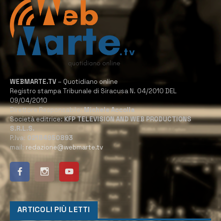
WEBMARTE.TV
– Quotidiano online
Registro stampa Tribunale di Siracusa N. 04/2010 DEL
09/04/2010
Direttore Responsabile:
Michele Accolla
Società editrice:
KFP TELEVISION AND WEB PRODUCTIONS
S.R.L.S.
P.Iva:
02184950893
mail:
redazione@webmarte.tv
ARTICOLI PIÙ LETTI