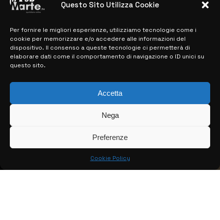
Questo Sito Utilizza Cookie
Per fornire le migliori esperienze, utilizziamo tecnologie come i
MAPPA DEL SITO
cookie per memorizzare e/o accedere alle informazioni del
dispositivo. Il consenso a queste tecnologie ci permetterà di
> NOTIZIE
elaborare dati come il comportamento di navigazione o ID unici su
questo sito.
> EDIZIONI LOCALI
Accetta
> CONTATTI
> INFO
Nega
Preferenze
Cookie Policy
© COPYRIGHT 2026:
KFP TELEVISION AND WEB PRODUCTIONS
S.R.L.S.
– P.IVA: 02184950893 – TUTTI I DIRITTI RISERVATI –