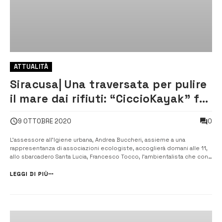
ATTUALITÀ
Siracusa| Una traversata per pulire
il mare dai rifiuti: “CiccioKayak” fa
tappa allo sbarcadero
0
9 OTTOBRE 2020
L’assessore all’Igiene urbana, Andrea Buccheri, assieme a una
rappresentanza di associazioni ecologiste, accoglierà domani alle 11,
allo sbarcadero Santa Lucia, Francesco Tocco, l’ambientalista che con
il suo kayak naviga lungo le coste siciliane, e non solo, raccogliendo
tutti i rifiuti che incontra. [/] “CiccioKayak”, come ...
LEGGI DI PIÙ