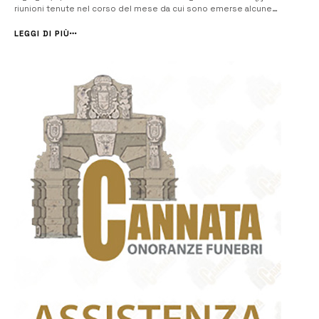
riunioni tenute nel corso del mese da cui sono emerse alcune
interessanti novità ed iniziative. Salvo Salerno, socio fondatore e
pilastro dell’Associazione, è stato nominato all’unanimità Presidente...
LEGGI DI PIÙ