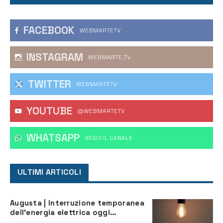
FACEBOOK
WEBMARTETV
INSTAGRAM
WEBMARTE.TV
TWITTER
WEBMARTETV
YOUTUBE
@WEBMARTETV
WHATSAPP
‎SEGUI IL CANALE
ULTIMI ARTICOLI
Augusta | Interruzione temporanea
dell’energia elettrica oggi
pomeriggio alla Borgata per dei