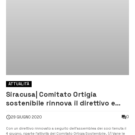
ATTUALITÀ
Siracusa| Comitato Ortigia
sostenibile rinnova il direttivo e
presidenza
0
29 GIUGNO 2020
Con un direttivo rinnovato a seguito dell’assemblea dei soci tenuta il
4 giugno, riparte l’attività del Comitato Ortigia Sostenibile. [/] Varie le