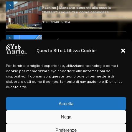
3
Pachino | Mancano docenti alla scuola
“Calleri”: requisiti e come candidarsi
18 GENNAIO 2024
4
Catania | Opportunità di lavoro con St
Microelectronics: centinaia di assunzioni
previste
Questo Sito Utilizza Cookie
28 MARZO 2024
Per fornire le migliori esperienze, utilizziamo tecnologie come i
cookie per memorizzare e/o accedere alle informazioni del
dispositivo. Il consenso a queste tecnologie ci permetterà di
MAPPA DEL SITO
elaborare dati come il comportamento di navigazione o ID unici su
questo sito.
> NOTIZIE
> EDIZIONI LOCALI
Accetta
> CONTATTI
Nega
> INFO
Preferenze