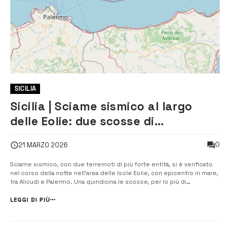
SICILIA
Sicilia | Sciame sismico al largo
delle Eolie: due scosse di
magnitudo 4.6 e 4.3 avvertite dalla
0
21 MARZO 2026
popolazione
Sciame sismico, con due terremoti di più forte entità, si è verificato
nel corso della notte nell’area delle Isole Eolie, con epicentro in mare,
tra Alicudi e Palermo. Una quindicina le scosse, per lo più di
magnitudo da 3 a 2.0, che sono state registrate dall’Istituto nazionale
di Geofisica e Vulcanologia intorno all’arcipelago eoliano tra [&...
LEGGI DI PIÙ