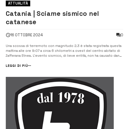
ATTUALITÀ
Catania | Sciame sismico nel
catanese
0
16 OTTOBRE 2024
Una scossa di terremoto con magnitudo 2.3 è stata registrata questa
mattina alle ore 9:07 a circa 6 chilometri a ovest del centro abitato di
Zafferana Etnea. L’evento sismico, di lieve entità, non ha causato danni
né disagi ai residenti. Nella serata di ieri, 15 ottobre, un’altra scossa di
terremoto, questa volta di magnitudo 2.2, si era verif...
LEGGI DI PIÙ