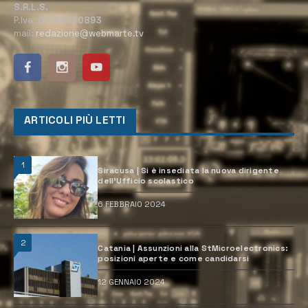
S.R.L.S.
P.Iva:
02184950893
mail:
redazione@webmarte.tv
ARTICOLI PIÙ LETTI
1
Siracusa | Si è insediata la nuova dirigente
dell’Ufficio scolastico
6 FEBBRAIO 2024
2
Catania | Assunzioni alla StMicroelectronics:
posizioni aperte e come candidarsi
12 GENNAIO 2024