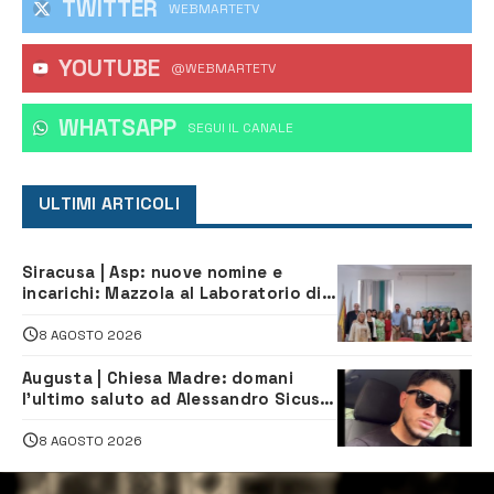
TWITTER
WEBMARTETV
YOUTUBE
@WEBMARTETV
WHATSAPP
‎SEGUI IL CANALE
ULTIMI ARTICOLI
Siracusa | Asp: nuove nomine e
incarichi: Mazzola al Laboratorio di
Sanità pubblica, Matteliano al
Servizio Legale
8 AGOSTO 2026
Augusta | Chiesa Madre: domani
l’ultimo saluto ad Alessandro Sicuso,
morto in un incidente stradale
8 AGOSTO 2026