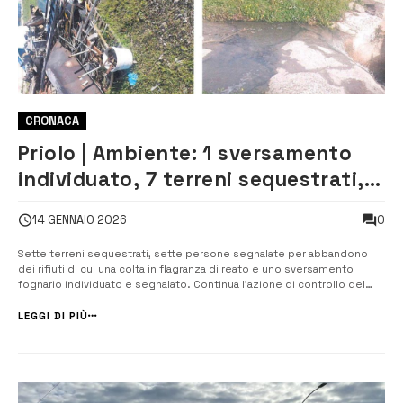
CRONACA
Priolo | Ambiente: 1 sversamento
individuato, 7 terreni sequestrati, 6
persone segnalate
0
14 GENNAIO 2026
Sette terreni sequestrati, sette persone segnalate per abbandono
dei rifiuti di cui una colta in flagranza di reato e uno sversamento
fognario individuato e segnalato. Continua l’azione di controllo del
territorio a Priolo a tutela dell’ambiente e della salute pubblica,
promossa dal sindaco Pippo Gianni e dal vice sindaco Alessandro
LEGGI DI PIÙ
Biam...