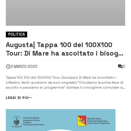
POLITICA
Augusta| Tappa 100 del 100X100
Tour: Di Mare ha ascoltato i bisogni
della gente
0
3 MARZO 2020
Tappa 100 100 del 100X100 Tour. Giuseppe Di Mare ha incontrato i
cittadini; tanti i problemi da essi segnalati.”Chiudiamo la prima fase di
ascolto e passiamo al programma” dichiara il consigliere comunale di
#perAugusta. Disagio giovanile, decoro urbano assente, buche nelle
strade, mancanza di lavoro, assenza di prospettive, villa...
LEGGI DI PIÙ