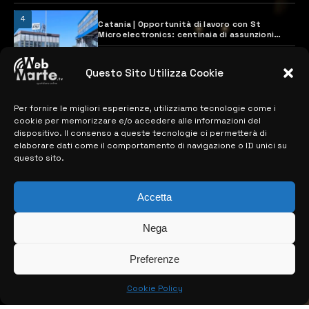
4
Catania | Opportunità di lavoro con St
Microelectronics: centinaia di assunzioni
previste
28 MARZO 2024
Questo Sito Utilizza Cookie
Per fornire le migliori esperienze, utilizziamo tecnologie come i
MAPPA DEL SITO
cookie per memorizzare e/o accedere alle informazioni del
dispositivo. Il consenso a queste tecnologie ci permetterà di
> NOTIZIE
elaborare dati come il comportamento di navigazione o ID unici su
questo sito.
> EDIZIONI LOCALI
> CONTATTI
Accetta
> INFO
Nega
Preferenze
Cookie Policy