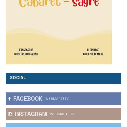
SOCIAL
FACEBOOK
WEBMARTETV
INSTAGRAM
WEBMARTE.TV