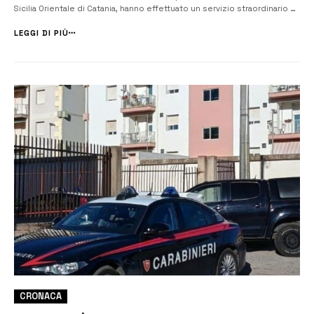
Sicilia Orientale di Catania, hanno effettuato un servizio straordinario di
controllo del territorio. Gli agenti hanno identificato 72 persone,
controllato 45 veicoli ed elevato 5 sanzioni per inosserv...
LEGGI DI PIÙ
CRONACA