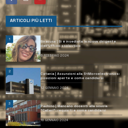
ARTICOLI PIÙ LETTI
1
Siracusa | Si è insediata la nuova dirigente
dell’Ufficio scolastico
6 FEBBRAIO 2024
2
Catania | Assunzioni alla StMicroelectronics:
posizioni aperte e come candidarsi
12 GENNAIO 2024
3
Pachino | Mancano docenti alla scuola
“Calleri”: requisiti e come candidarsi
18 GENNAIO 2024