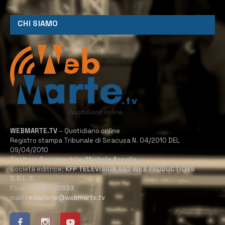
CHI SIAMO
WEBMARTE.TV
– Quotidiano online
Registro stampa Tribunale di Siracusa N. 04/2010 DEL
09/04/2010
Direttore Responsabile:
Michele Accolla
Società editrice:
KFP TELEVISION AND WEB PRODUCTIONS
S.R.L.S.
P.Iva:
02184950893
mail:
redazione@webmarte.tv