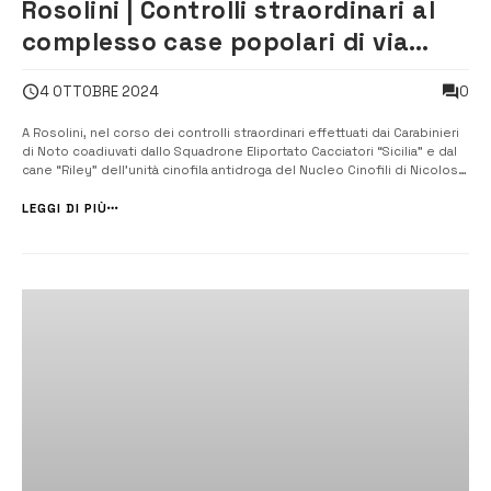
Rosolini | Controlli straordinari al
complesso case popolari di via
Errante
0
4 OTTOBRE 2024
A Rosolini, nel corso dei controlli straordinari effettuati dai Carabinieri
di Noto coadiuvati dallo Squadrone Eliportato Cacciatori “Sicilia” e dal
cane “Riley” dell’unità cinofila antidroga del Nucleo Cinofili di Nicolosi,
sono state denunciate due persone, un 34enne e una 32enne per
furto di energia elettrica e sono in corso di approfondime...
LEGGI DI PIÙ