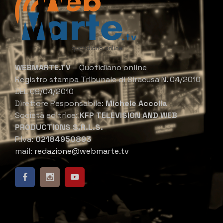
WEBMARTE.TV
– Quotidiano online
Registro stampa Tribunale di Siracusa N. 04/2010
DEL 09/04/2010
Direttore Responsabile:
Michele Accolla
Società editrice:
KFP TELEVISION AND WEB
PRODUCTIONS S.R.L.S.
P.Iva:
02184950893
mail:
redazione@webmarte.tv