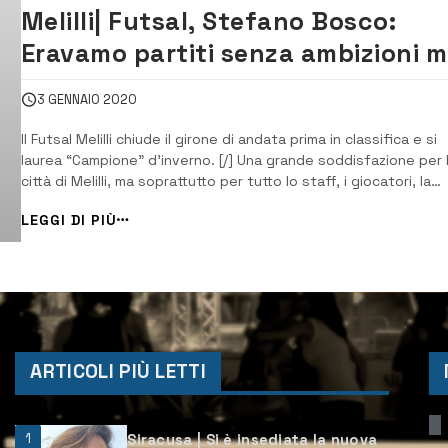
Melilli| Futsal, Stefano Bosco:
Eravamo partiti senza ambizioni 
ora ci crediamo di più
3 GENNAIO 2020
Il Futsal Melilli chiude il girone di andata prima in classifica e si
laurea “Campione” d’inverno. [/] Una grande soddisfazione per 
città di Melilli, ma soprattutto per tutto lo staff, i giocatori, la
dirigenza e i tifosi. Il Futsal Melilli, “Terrazza degli Iblei”, viste
LEGGI DI PIÙ
anche le prestazioni fatte con le altre pretendenti al titolo,
[&helli...
ARTICOLI PIÙ LETTI
1
Siracusa | Si è insediata la nuova