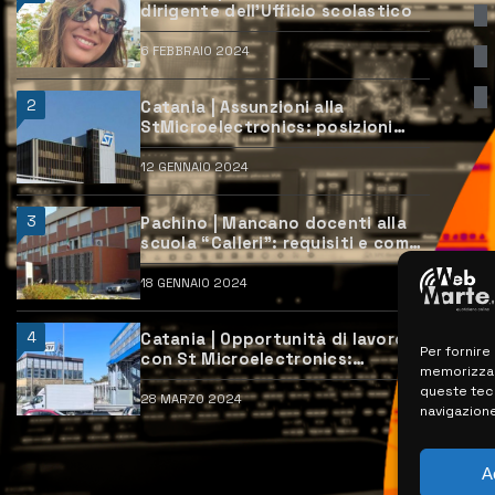
dirigente dell’Ufficio scolastico
6 FEBBRAIO 2024
2
Catania | Assunzioni alla
StMicroelectronics: posizioni
aperte e come candidarsi
12 GENNAIO 2024
3
Pachino | Mancano docenti alla
scuola “Calleri”: requisiti e come
candidarsi
18 GENNAIO 2024
4
Catania | Opportunità di lavoro
Per fornire
con St Microelectronics:
memorizzare
centinaia di assunzioni previste
queste tec
28 MARZO 2024
navigazione
A