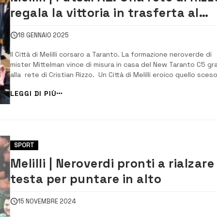
regala la vittoria in trasferta al
Melilli
18 GENNAIO 2025
Il Città di Melilli corsaro a Taranto. La formazione neroverde di
mister Mittelman vince di misura in casa del New Taranto C5 gr
alla rete di Cristian Rizzo. Un Città di Melilli eroico quello sceso
campo questo pomeriggio alle 15 Palamazzola, privo degli
LEGGI DI PIÙ
squalificati Ramiro Caresani e Moreno Gianino. Un partita tattic.
SPORT
Melilli | Neroverdi pronti a rialzare
testa per puntare in alto
15 NOVEMBRE 2024