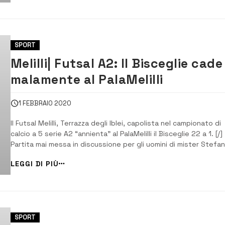
commentato il tecnic...
SPORT
Melilli| Futsal A2: Il Bisceglie cade
malamente al PalaMelilli
1 FEBBRAIO 2020
Il Futsal Melilli, Terrazza degli Iblei, capolista nel campionato di
calcio a 5 serie A2 “annienta” al PalaMelilli il Bisceglie 22 a 1. [/]
Partita mai messa in discussione per gli uomini di mister Stefa
Bosco che tengono a distanza in classifica Polistena e Rogit.
LEGGI DI PIÙ
Formazioni entrambe vittoriose e che allungano (+7) sulla quart
[…]...
SPORT