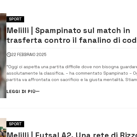
SPORT
Melilli | Spampinato sul match in
trasferta contro il fanalino di co
Tombesi C5
22 FEBBRAIO 2025
“Oggi ci aspetta una partita difficile dove non bisogna guardar
assolutamente la classifica. – ha commentato Spampinato – O
partita va affrontata con sacrificio e la giusta mentalità. Stia
attraversando un buon momento, e per continuare a fare punti
LEGGI DI PIÙ
dobbiamo dare sempre più di quello che abbiamo dato fino ad 
Ci siamo preparati...
SPORT
Melilli | Futsal A2. Una rete di Rizz