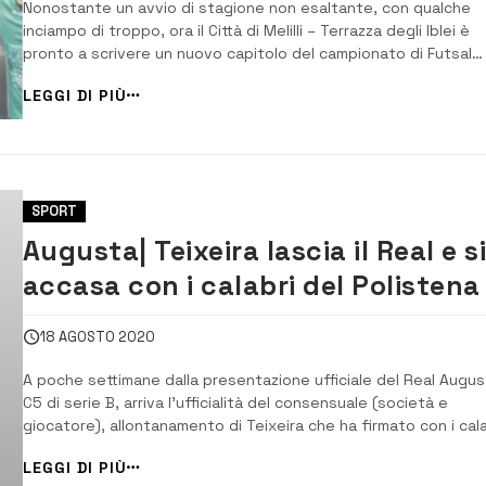
Nonostante un avvio di stagione non esaltante, con qualche
inciampo di troppo, ora il Città di Melilli – Terrazza degli Iblei è
pronto a scrivere un nuovo capitolo del campionato di Futsal
Serie A2. Sabato prossimo sarà già tempo di mettersi alla prov
LEGGI DI PIÙ
contro il CUS Molise, una squadra da non sottovalutare, ma ch
non […]
SPORT
Augusta| Teixeira lascia il Real e s
accasa con i calabri del Polistena
18 AGOSTO 2020
A poche settimane dalla presentazione ufficiale del Real Augus
C5 di serie B, arriva l’ufficialità del consensuale (società e
giocatore), allontanamento di Teixeira che ha firmato con i cala
in A2. [/] “Il giocatore ha avuto in questi giorni tante offerte
LEGGI DI PIÙ
allettanti sia sotto il profilo della categoria e non solo”, ha