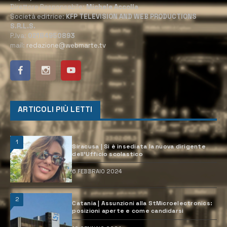
Direttore Responsabile:
Michele Accolla
Società editrice:
KFP TELEVISION AND WEB PRODUCTIONS
S.R.L.S.
P.Iva:
02184950893
mail:
redazione@webmarte.tv
ARTICOLI PIÙ LETTI
1
Siracusa | Si è insediata la nuova dirigente
dell’Ufficio scolastico
6 FEBBRAIO 2024
2
Catania | Assunzioni alla StMicroelectronics:
posizioni aperte e come candidarsi