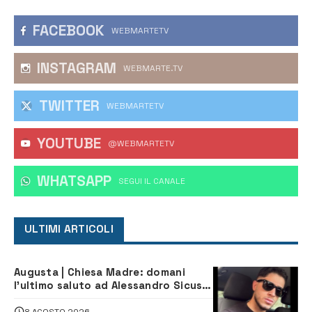
FACEBOOK
WEBMARTETV
INSTAGRAM
WEBMARTE.TV
TWITTER
WEBMARTETV
YOUTUBE
@WEBMARTETV
WHATSAPP
‎SEGUI IL CANALE
ULTIMI ARTICOLI
Augusta | Chiesa Madre: domani
l’ultimo saluto ad Alessandro Sicuso,
morto in un incidente stradale
8 AGOSTO 2026