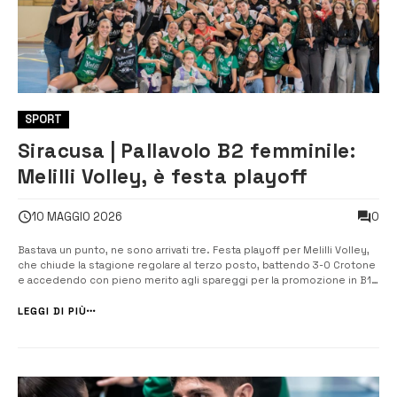
SPORT
Siracusa | Pallavolo B2 femminile:
Melilli Volley, è festa playoff
0
10 MAGGIO 2026
Bastava un punto, ne sono arrivati tre. Festa playoff per Melilli Volley,
che chiude la stagione regolare al terzo posto, battendo 3-0 Crotone
e accedendo con pieno merito agli spareggi per la promozione in B1.
Tripudio neroverde a ridosso delle ore 18 quando Sabrina Lucescul
(impiegata solo in alcuni frangenti del match) realizza il punto [&h...
LEGGI DI PIÙ