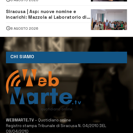
Siracusa | Asp: nuove nomine e
incarichi: Mazzola al Laboratorio di
Sanità pubblica, Matteliano al
Servizio Legale
8 AGOSTO 2026
CHI SIAMO
WEBMARTE.TV
– Quotidiano online
Registro stampa Tribunale di Siracusa N. 04/2010 DEL
09/04/2010