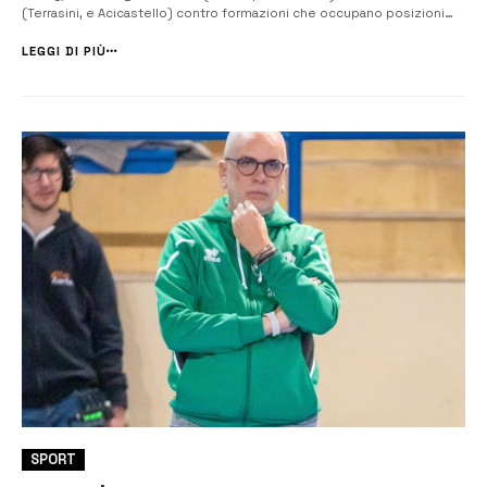
(Terrasini, e Acicastello) contro formazioni che occupano posizioni
medio basse in classifica generale. Si comincia domani, sabato 7
marzo, alle 18 in casa contro Todo Sport Vibo Valentia, compagine che
LEGGI DI PIÙ
non ...
SPORT