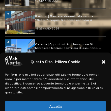
12 GENNAIO 2024
3
Pachino | Mancano docenti alla scuola
“Calleri”: requisiti e come candidarsi
18 GENNAIO 2024
4
Catania | Opportunità di lavoro con St
Microelectronics: centinaia di assunzioni
previste
28 MARZO 2024
Questo Sito Utilizza Cookie
Per fornire le migliori esperienze, utilizziamo tecnologie come i
MAPPA DEL SITO
cookie per memorizzare e/o accedere alle informazioni del
dispositivo. Il consenso a queste tecnologie ci permetterà di
> NOTIZIE
elaborare dati come il comportamento di navigazione o ID unici su
questo sito.
> EDIZIONI LOCALI
> CONTATTI
Accetta