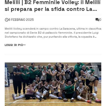
Melilli | B2 Femminile Volley: il Melilli
si prepara per la sfida contro La
Saracena
0
6 FEBBRAIO 2025
Melilli Volley scenderà in campo contro La Saracena, ultima in classifica
nel campionato di Serie B2 di pallavolo femminile. Il presidente Luigi
Distefano ha dichiarato che, pur puntando alla vittoria, la squadra è
consapevole delle difficoltà che li attendono. “Non sarà una
passeggiata”, ha sottolineato, avvertendo della pericolosità della fo...
LEGGI DI PIÙ