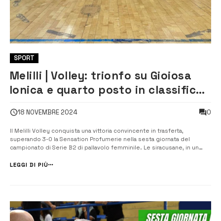
SPORT
Melilli | Volley: trionfo su Gioiosa
Ionica e quarto posto in classifica
per il Melilli
0
18 NOVEMBRE 2024
Il Melilli Volley conquista una vittoria convincente in trasferta,
superando 3-0 la Sensation Profumerie nella sesta giornata del
campionato di Serie B2 di pallavolo femminile. Le siracusane, in un
match durato circa 80 minuti, si impongono senza difficoltà,
ottenendo il quarto successo su cinque gare disputate e
LEGGI DI PIÙ
consolidando la loro posizione...